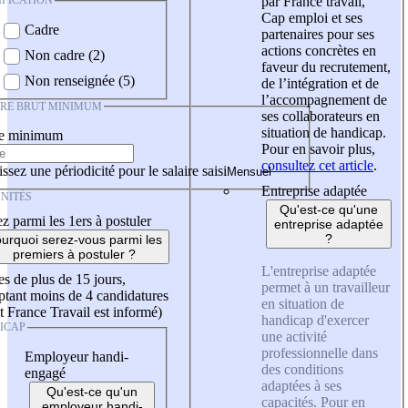
IFICATION
par France travail,
Cap emploi et ses
Cadre
partenaires pour ses
actions concrètes en
Non cadre (2)
faveur du recrutement,
Non renseignée (5)
de l’intégration et de
l’accompagnement de
IRE BRUT MINIMUM
ses collaborateurs en
situation de handicap.
re minimum
Pour en savoir plus,
consultez cet article
.
ssez une périodicité pour le salaire saisi
Entreprise adaptée
NITÉS
Qu'est-ce qu'une
z parmi les 1ers à postuler
entreprise adaptée
?
urquoi serez-vous parmi les
premiers à postuler ?
L'entreprise adaptée
es de plus de 15 jours,
permet à un travailleur
tant moins de 4 candidatures
en situation de
t France Travail est informé)
handicap d'exercer
ICAP
une activité
professionnelle dans
Employeur handi-
des conditions
engagé
adaptées à ses
Qu'est-ce qu'un
capacités. Pour en
employeur handi-