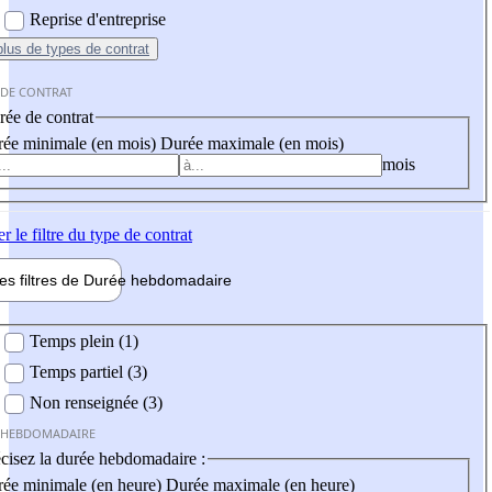
Reprise d'entreprise
plus
de types de contrat
 DE CONTRAT
ée de contrat
ée minimale (en mois)
Durée maximale (en mois)
mois
er
le filtre du type de contrat
les filtres de
Durée hebdo
madaire
 hebdomadaire
Temps plein (1)
Temps partiel (3)
Non renseignée (3)
 HEBDOMADAIRE
cisez la durée hebdomadaire :
ée minimale (en heure)
Durée maximale (en heure)