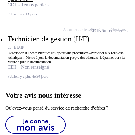
CDI - Temps partiel
Publié il y a 13 jours
Ajouter cette offre à ma sélection
CDI
Non renseigné
Technicien de gestion (H/F)
55 - ÉTAIN
Description du poste Planifier des opérations préventives -Participer aux réunions
techniques. -Mettre à jour la documentation propre des aéronefs -Dépanner sur site -
Mettre à jour la documentation...
CDI - Non renseigné
Publié il y a plus de 30 jours
Votre avis nous intéresse
Qu'avez-vous pensé du service de recherche d'offres ?