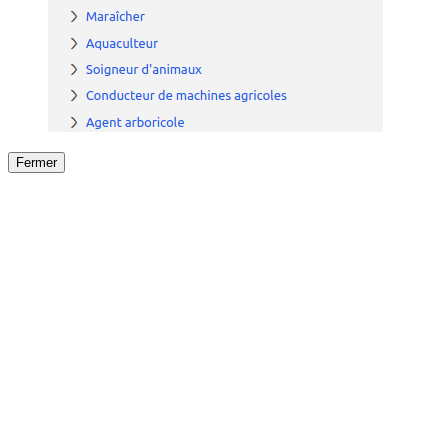
Fermer
Fermer
le détail de l'offre
/
Offre
sur
Offre précéden