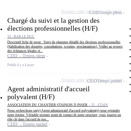
Ajouter cette offre à ma sélection
CDD
Temps plein
Chargé du suivi et la gestion des
élections professionnelles (H/F)
55 - BAR LE DUC
Descriptif fiche de poste : Suivi du planning détaillé des élections professionnelles
(fiabilisation des données, consultations, scrutins, proclamations). Veiller au respect
des échéances légales et...
CDD - Temps plein
Publié il y a 4 jours
Ajouter cette offre à ma sélection
CDD
Temps partiel
Agent administratif d'accueil
polyvalent (H/F)
ASSOCIATION DU CHANTIER STAINOIS D INSER -
55 - ETAIN
Nous recherchons un(e) Agent administratif d'accueil polyvalent(e) pour rejoindre
notre équipe. Véritable premier point de contact de notre structure, vous jouerez un
rôle clé dans l'accueil de nos...
CDD - Temps partiel