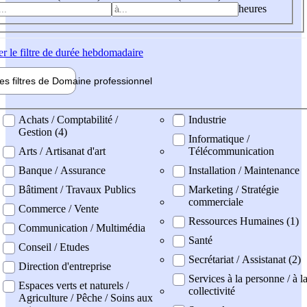
heures
er
le filtre de durée hebdomadaire
les filtres de
Domaine pro
fessionnel
ne professionel
Achats / Comptabilité /
Industrie
Gestion (4)
Informatique /
Arts / Artisanat d'art
Télécommunication
Banque / Assurance
Installation / Maintenance
Bâtiment / Travaux Publics
Marketing / Stratégie
commerciale
Commerce / Vente
Ressources Humaines (1)
Communication / Multimédia
Santé
Conseil / Etudes
Secrétariat / Assistanat (2)
Direction d'entreprise
Services à la personne / à l
Espaces verts et naturels /
collectivité
Agriculture / Pêche / Soins aux