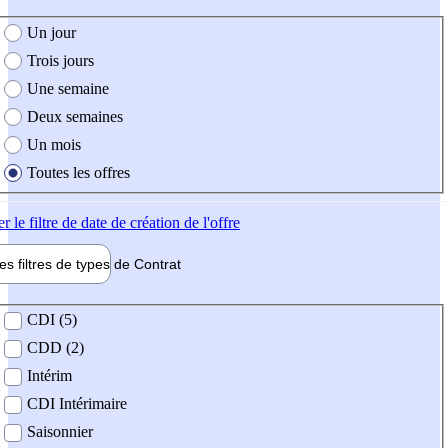
e création de l'offre
Un jour
Trois jours
Une semaine
Deux semaines
Un mois
Toutes les offres
er
le filtre de date de création de l'offre
les filtres de types de
Contrat
de contrat
CDI (5)
CDD (2)
Intérim
CDI Intérimaire
Saisonnier