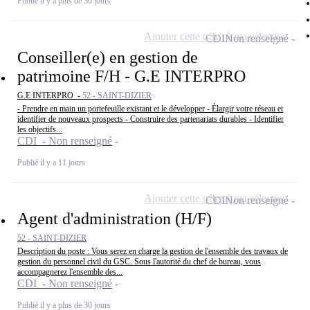
Publié il y a plus de 30 jours
Ajouter cette offre à ma sélection
CDI
Non renseigné
Conseiller(e) en gestion de
patrimoine F/H - G.E INTERPRO
G.E INTERPRO -
52 - SAINT-DIZIER
- Prendre en main un portefeuille existant et le développer - Élargir votre réseau et
identifier de nouveaux prospects - Construire des partenariats durables - Identifier
les objectifs...
CDI - Non renseigné
Publié il y a 11 jours
Ajouter cette offre à ma sélection
CDI
Non renseigné
Agent d'administration (H/F)
52 - SAINT-DIZIER
Description du poste : Vous serez en charge la gestion de l'ensemble des travaux de
gestion du personnel civil du GSC. Sous l'autorité du chef de bureau, vous
accompagnerez l'ensemble des...
CDI - Non renseigné
Publié il y a plus de 30 jours