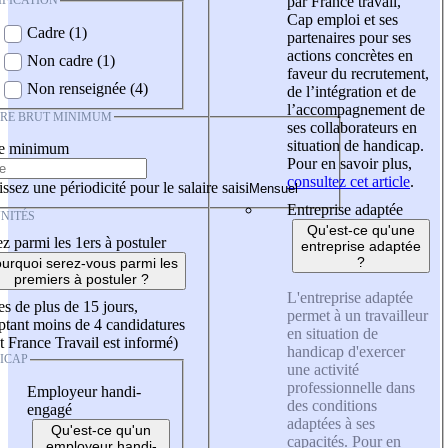
IFICATION
par France travail,
Cap emploi et ses
Cadre (1)
partenaires pour ses
actions concrètes en
Non cadre (1)
faveur du recrutement,
Non renseignée (4)
de l’intégration et de
l’accompagnement de
IRE BRUT MINIMUM
ses collaborateurs en
situation de handicap.
re minimum
Pour en savoir plus,
consultez cet article
.
ssez une périodicité pour le salaire saisi
Entreprise adaptée
NITÉS
Qu'est-ce qu'une
z parmi les 1ers à postuler
entreprise adaptée
?
urquoi serez-vous parmi les
premiers à postuler ?
L'entreprise adaptée
es de plus de 15 jours,
permet à un travailleur
tant moins de 4 candidatures
en situation de
t France Travail est informé)
handicap d'exercer
ICAP
une activité
professionnelle dans
Employeur handi-
des conditions
engagé
adaptées à ses
Qu'est-ce qu'un
capacités. Pour en
employeur handi-