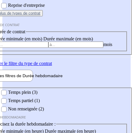
Reprise d'entreprise
plus
de types de contrat
 DE CONTRAT
ée de contrat
ée minimale (en mois)
Durée maximale (en mois)
mois
er
le filtre du type de contrat
les filtres de
Durée hebdo
madaire
 hebdomadaire
Temps plein (3)
Temps partiel (1)
Non renseignée (2)
 HEBDOMADAIRE
cisez la durée hebdomadaire :
ée minimale (en heure)
Durée maximale (en heure)