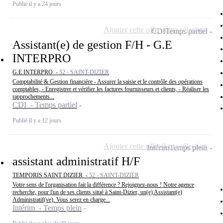
Publié il y a 24 jours
Ajouter cette offre à ma sélection
CDI
Temps partiel
Assistant(e) de gestion F/H - G.E
INTERPRO
G.E INTERPRO -
52 - SAINT-DIZIER
Comptabilité & Gestion financière - Assurer la saisie et le contrôle des opérations
comptables, - Enregistrer et vérifier les factures fournisseurs et clients, - Réaliser les
rapprochements...
CDI - Temps partiel
Publié il y a 12 jours
Ajouter cette offre à ma sélection
Intérim
Temps plein
assistant administratif H/F
TEMPORIS SAINT DIZIER -
52 - SAINT-DIZIER
Votre sens de l'organisation fait la différence ? Rejoignez-nous ! Notre agence
recherche, pour l'un de ses clients situé à Saint-Dizier, un(e) Assistant(e)
Administratif(ve). Vous serez en charge...
Intérim - Temps plein