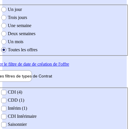
e création de l'offre
Un jour
Trois jours
Une semaine
Deux semaines
Un mois
Toutes les offres
er
le filtre de date de création de l'offre
les filtres de types de
Contrat
de contrat
CDI (4)
CDD (1)
Intérim (1)
CDI Intérimaire
Saisonnier