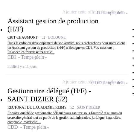
Ajouter cette offre à ma sélection
CDI
Temps plein
Assistant gestion de production
(H/F)
CRIT CHAUMONT -
52 - BOLOGNE
Dans le cadre du développement de son activité, nous recherchons pour notre client
un Assistant gestion de production (H/F) à Bologne en CDI. Vos missions : -
Relancer les fournisseurs sur le...
CDI - Temps plein
Publié il y a 11 jours
Ajouter cette offre à ma sélection
CDD
Temps plein
Gestionnaire délégué (H/F) -
SAINT DIZIER (52)
RECTORAT DE L ACADEMIE REIMS -
52 - SAINT-DIZIER
En votre qualité de gestionnaire délégué vous assurez sous l'autorité et au nom du
secrétaire général tout au partie de la gestion administrative, juridique, financière,
comptable, matérielle,...
CDD - Temps plein