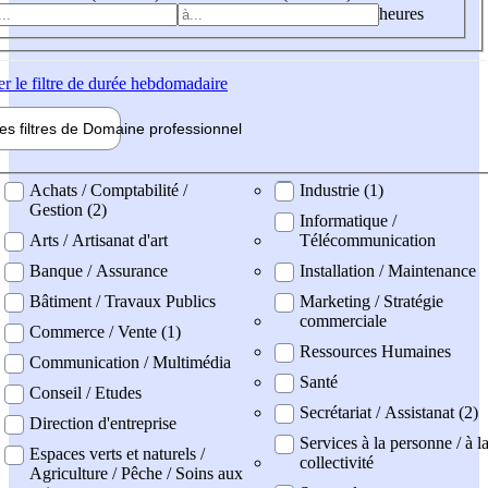
heures
er
le filtre de durée hebdomadaire
les filtres de
Domaine pro
fessionnel
ne professionel
Achats / Comptabilité /
Industrie (1)
Gestion (2)
Informatique /
Arts / Artisanat d'art
Télécommunication
Banque / Assurance
Installation / Maintenance
Bâtiment / Travaux Publics
Marketing / Stratégie
commerciale
Commerce / Vente (1)
Ressources Humaines
Communication / Multimédia
Santé
Conseil / Etudes
Secrétariat / Assistanat (2)
Direction d'entreprise
Services à la personne / à l
Espaces verts et naturels /
collectivité
Agriculture / Pêche / Soins aux