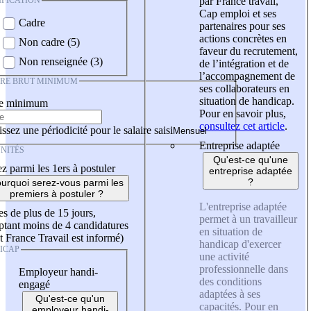
IFICATION
par France travail,
Cap emploi et ses
Cadre
partenaires pour ses
actions concrètes en
Non cadre (5)
faveur du recrutement,
Non renseignée (3)
de l’intégration et de
l’accompagnement de
IRE BRUT MINIMUM
ses collaborateurs en
situation de handicap.
re minimum
Pour en savoir plus,
consultez cet article
.
ssez une périodicité pour le salaire saisi
Entreprise adaptée
NITÉS
Qu'est-ce qu'une
z parmi les 1ers à postuler
entreprise adaptée
?
urquoi serez-vous parmi les
premiers à postuler ?
L'entreprise adaptée
es de plus de 15 jours,
permet à un travailleur
tant moins de 4 candidatures
en situation de
t France Travail est informé)
handicap d'exercer
ICAP
une activité
professionnelle dans
Employeur handi-
des conditions
engagé
adaptées à ses
Qu'est-ce qu'un
capacités. Pour en
employeur handi-