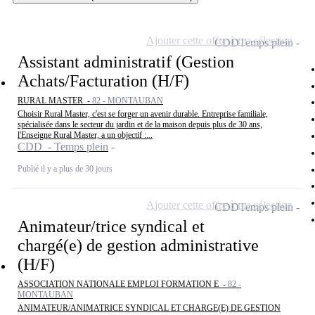
Ajouter cette offre à ma sélection
CDD
Temps plein
Assistant administratif (Gestion
Achats/Facturation (H/F)
RURAL MASTER -
82 - MONTAUBAN
Choisir Rural Master, c'est se forger un avenir durable. Entreprise familiale,
spécialisée dans le secteur du jardin et de la maison depuis plus de 30 ans,
l'Enseigne Rural Master, a un objectif :...
CDD - Temps plein
Publié il y a plus de 30 jours
Ajouter cette offre à ma sélection
CDD
Temps plein
Animateur/trice syndical et
chargé(e) de gestion administrative
(H/F)
ASSOCIATION NATIONALE EMPLOI FORMATION E -
82 -
MONTAUBAN
ANIMATEUR/ANIMATRICE SYNDICAL ET CHARGE(E) DE GESTION