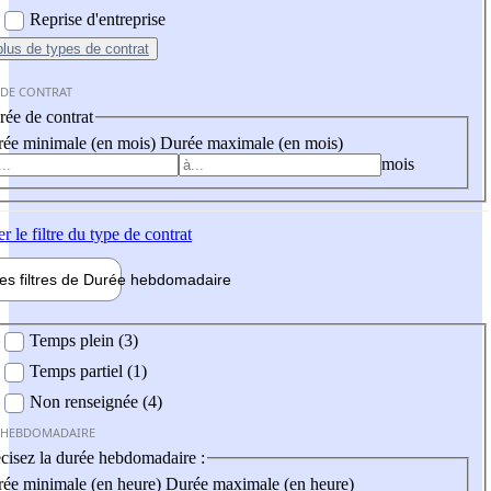
Reprise d'entreprise
plus
de types de contrat
 DE CONTRAT
ée de contrat
ée minimale (en mois)
Durée maximale (en mois)
mois
er
le filtre du type de contrat
les filtres de
Durée hebdo
madaire
 hebdomadaire
Temps plein (3)
Temps partiel (1)
Non renseignée (4)
 HEBDOMADAIRE
cisez la durée hebdomadaire :
ée minimale (en heure)
Durée maximale (en heure)