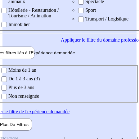
animaux
Spectacle
Hôtellerie - Restauration /
Sport
Tourisme / Animation
Transport / Logistique
Immobilier
Appliquer
le filtre du domaine professi
es filtres liés à l'
Expérience
demandée
ience demandée
Moins de 1 an
De 1 à 3 ans (3)
Plus de 3 ans
Non renseignée
er
le filtre de l'expérience demandée
Plus De
Filtres