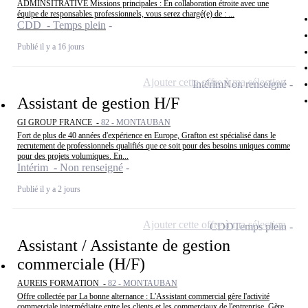
ADMINSITRATIVE Missions principales : En collaboration étroite avec une
équipe de responsables professionnels, vous serez chargé(e) de : ...
CDD - Temps plein
Publié il y a 16 jours
Ajouter cette offre à ma sélection
Intérim
Non renseigné
Assistant de gestion H/F
GI GROUP FRANCE -
82 - MONTAUBAN
Fort de plus de 40 années d'expérience en Europe, Grafton est spécialisé dans le
recrutement de professionnels qualifiés que ce soit pour des besoins uniques comme
pour des projets volumiques. En...
Intérim - Non renseigné
Publié il y a 2 jours
Ajouter cette offre à ma sélection
CDD
Temps plein
Assistant / Assistante de gestion
commerciale (H/F)
AUREIS FORMATION -
82 - MONTAUBAN
Offre collectée par La bonne alternance : L'Assistant commercial gère l'activité
commerciale intermédiaire entre les clients et les commerciaux de l'entreprise. Gère