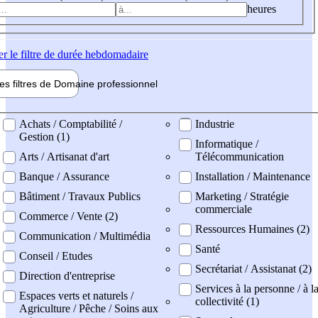
heures
er
le filtre de durée hebdomadaire
les filtres de
Domaine pro
fessionnel
ne professionel
Achats / Comptabilité /
Industrie
Gestion (1)
Informatique /
Arts / Artisanat d'art
Télécommunication
Banque / Assurance
Installation / Maintenance
Bâtiment / Travaux Publics
Marketing / Stratégie
commerciale
Commerce / Vente (2)
Ressources Humaines (2)
Communication / Multimédia
Santé
Conseil / Etudes
Secrétariat / Assistanat (2)
Direction d'entreprise
Services à la personne / à l
Espaces verts et naturels /
collectivité (1)
Agriculture / Pêche / Soins aux