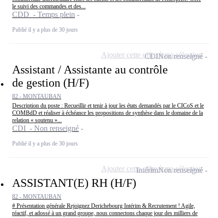
le suivi des commandes et des...
CDD - Temps plein
Publié il y a plus de 30 jours
Ajouter cette offre à ma sélection
CDI
Non renseigné
Assistant / Assistante au contrôle
de gestion (H/F)
82 - MONTAUBAN
Description du poste : Recueillir et tenir à jour les états demandés par le CICoS et le
COMBdD et réaliser à échéance les propositions de synthèse dans le domaine de la
relation « soutenu »...
CDI - Non renseigné
Publié il y a plus de 30 jours
Ajouter cette offre à ma sélection
Intérim
Non renseigné
ASSISTANT(E) RH (H/F)
82 - MONTAUBAN
# Présentation générale Rejoignez Derichebourg Intérim & Recrutement ! Agile,
réactif, et adossé à un grand groupe, nous connectons chaque jour des milliers de