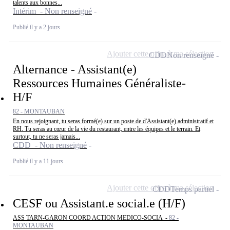
talents aux bonnes...
Intérim - Non renseigné
Publié il y a 2 jours
Ajouter cette offre à ma sélection
CDD
Non renseigné
Alternance - Assistant(e)
Ressources Humaines Généraliste-
H/F
82 - MONTAUBAN
En nous rejoignant, tu seras formé(e) sur un poste de d'Assistant(e) administratif et
RH. Tu seras au cœur de la vie du restaurant, entre les équipes et le terrain. Et
surtout, tu ne seras jamais...
CDD - Non renseigné
Publié il y a 11 jours
Ajouter cette offre à ma sélection
CDD
Temps partiel
CESF ou Assistant.e social.e (H/F)
ASS TARN-GARON COORD ACTION MEDICO-SOCIA -
82 -
MONTAUBAN