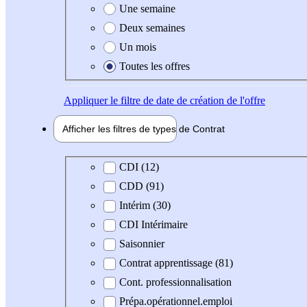
Une semaine
Deux semaines
Un mois
Toutes les offres
Appliquer
le filtre de date de création de l'offre
Afficher les filtres de types de
Contrat
Type de contrat
CDI (12)
CDD (91)
Intérim (30)
CDI Intérimaire
Saisonnier
Contrat apprentissage (81)
Cont. professionnalisation
Prépa.opérationnel.emploi