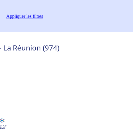
Appliquer
les filtres
- La Réunion (974)