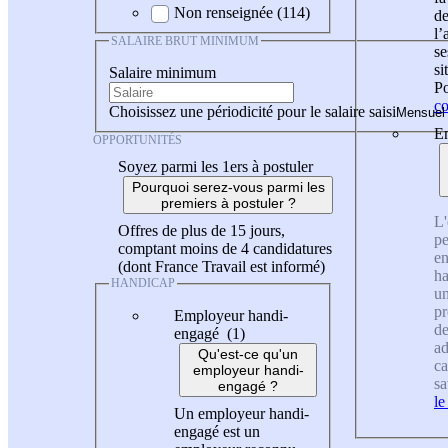
Non renseignée (114)
de
l
SALAIRE BRUT MINIMUM
se
si
Salaire minimum
Po
co
Choisissez une périodicité pour le salaire saisi
En
OPPORTUNITÉS
Soyez parmi les 1ers à postuler
Pourquoi serez-vous parmi les
premiers à postuler ?
L'
Offres de plus de 15 jours,
pe
comptant moins de 4 candidatures
en
(dont France Travail est informé)
ha
HANDICAP
un
pr
Employeur handi-
de
engagé (1)
ad
Qu'est-ce qu'un
ca
employeur handi-
sa
engagé ?
le
Un employeur handi-
engagé est un