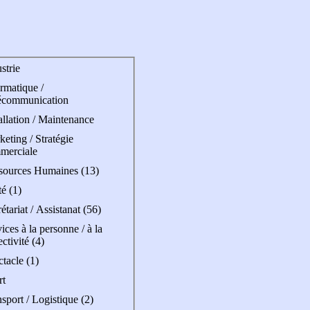
strie
rmatique /
écommunication
allation / Maintenance
eting / Stratégie
merciale
sources Humaines (13)
é (1)
étariat / Assistanat (56)
ices à la personne / à la
ectivité (4)
tacle (1)
rt
sport / Logistique (2)