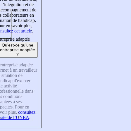
 l’intégration et de
’accompagnement de
s collaborateurs en
tuation de handicap.
ur en savoir plus,
nsultez cet article
.
treprise adaptée
Qu'est-ce qu'une
entreprise adaptée
?
entreprise adaptée
rmet à un travailleur
 situation de
ndicap d'exercer
e activité
ofessionnelle dans
s conditions
aptées à ses
pacités. Pour en
voir plus,
consultez
 site de l’UNEA
.