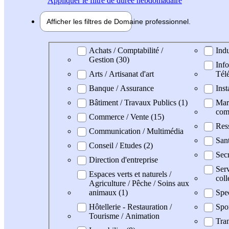
Appliquer
le filtre de durée hebdomadaire
Afficher les filtres de
Domaine pro
fessionnel
Domaine professionel
Achats / Comptabilité /
Indu
Gestion (30)
Info
Arts / Artisanat d'art
Tél
Banque / Assurance
Inst
Bâtiment / Travaux Publics (1)
Mark
com
Commerce / Vente (15)
Res
Communication / Multimédia
Sant
Conseil / Etudes (2)
Secr
Direction d'entreprise
Serv
Espaces verts et naturels /
coll
Agriculture / Pêche / Soins aux
animaux (1)
Spec
Hôtellerie - Restauration /
Spo
Tourisme / Animation
Tran