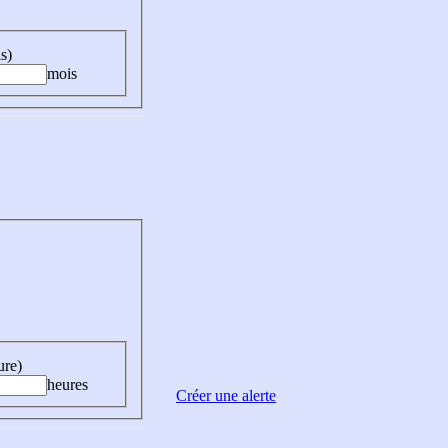
s)
mois
ure)
heures
Créer une alerte