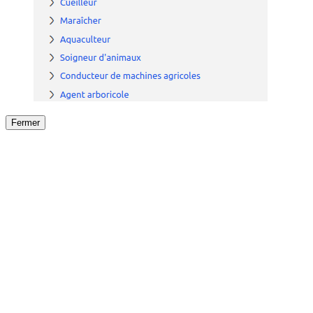
Fermer
Fermer
le détail de l'offre
/
Offre
sur
Offre précéden