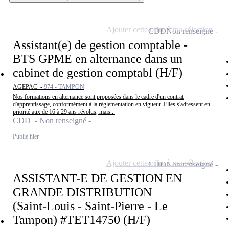
Ajouter cette offre à ma sélection
CDD
Non renseigné
Assistant(e) de gestion comptable -
BTS GPME en alternance dans un
cabinet de gestion comptabl (H/F)
AGEPAC -
974 - TAMPON
Nos formations en alternance sont proposées dans le cadre d'un contrat
d'apprentissage, conformément à la réglementation en vigueur. Elles s'adressent en
priorité aux de 16 à 29 ans révolus, mais...
CDD - Non renseigné
Publié hier
Ajouter cette offre à ma sélection
CDD
Non renseigné
ASSISTANT-E DE GESTION EN
GRANDE DISTRIBUTION
(Saint-Louis - Saint-Pierre - Le
Tampon) #TET14750 (H/F)