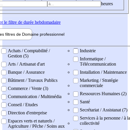
heures
er
le filtre de durée hebdomadaire
les filtres de
Domaine pro
fessionnel
ne professionel
Achats / Comptabilité /
Industrie
Gestion (5)
Informatique /
Arts / Artisanat d'art
Télécommunication
Banque / Assurance
Installation / Maintenance
Bâtiment / Travaux Publics
Marketing / Stratégie
commerciale
Commerce / Vente (3)
Ressources Humaines (2)
Communication / Multimédia
Santé
Conseil / Etudes
Secrétariat / Assistanat (7)
Direction d'entreprise
Services à la personne / à l
Espaces verts et naturels /
collectivité
Agriculture / Pêche / Soins aux