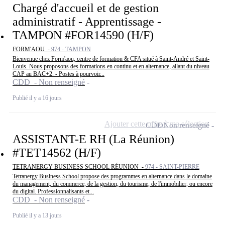
Chargé d'accueil et de gestion
administratif - Apprentissage -
TAMPON #FOR14590 (H/F)
FORM'AOU -
974 - TAMPON
Bienvenue chez Form'aou, centre de formation & CFA situé à Saint-André et Saint-
Louis. Nous proposons des formations en continu et en alternance, allant du niveau
CAP au BAC+2. - Postes à pourvoir...
CDD - Non renseigné
Publié il y a 16 jours
Ajouter cette offre à ma sélection
CDD
Non renseigné
ASSISTANT-E RH (La Réunion)
#TET14562 (H/F)
TETRANERGY BUSINESS SCHOOL RÉUNION -
974 - SAINT-PIERRE
Tetranergy Business School propose des programmes en alternance dans le domaine
du management, du commerce, de la gestion, du tourisme, de l'immobilier, ou encore
du digital. Professionnalisants et...
CDD - Non renseigné
Publié il y a 13 jours