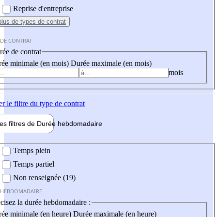
Reprise d'entreprise
plus
de types de contrat
 DE CONTRAT
ée de contrat
ée minimale (en mois)
Durée maximale (en mois)
mois
er
le filtre du type de contrat
les filtres de
Durée hebdo
madaire
 hebdomadaire
Temps plein
Temps partiel
Non renseignée (19)
 HEBDOMADAIRE
cisez la durée hebdomadaire :
ée minimale (en heure)
Durée maximale (en heure)