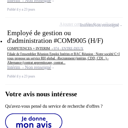
Intérim - Non renseigné
Publié il y a 23 jours
Ajouter cette offre à ma sélection
Intérim
Non renseigné
Employé de gestion ou
d'administration #COM9005 (H/F)
COMPETENCES + INTERIM -
974 - ENTRE-DEUX
Filiale de l'ensemblier Réunion Emploi Intérim et BAC Réunion : Notre société C+I
vous propose un service RH global. -Recrutement (intérim, CDD, CDI...) -
Alternance (contrat apprentissage, contrat...
Intérim - Non renseigné
Publié il y a 23 jours
Votre avis nous intéresse
Qu'avez-vous pensé du service de recherche d'offres ?