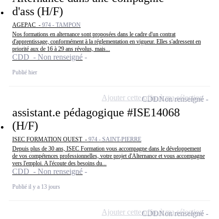
d'ass (H/F)
AGEPAC -
974 - TAMPON
Nos formations en alternance sont proposées dans le cadre d'un contrat
d'apprentissage, conformément à la réglementation en vigueur. Elles s'adressent en
priorité aux de 16 à 29 ans révolus, mais...
CDD - Non renseigné
Publié hier
Ajouter cette offre à ma sélection
CDD
Non renseigné
assistant.e pédagogique #ISE14068
(H/F)
ISEC FORMATION OUEST -
974 - SAINT-PIERRE
Depuis plus de 30 ans, ISEC Formation vous accompagne dans le développement
de vos compétences professionnelles, votre projet d'Alternance et vous accompagne
vers l'emploi. A l'écoute des besoins du...
CDD - Non renseigné
Publié il y a 13 jours
Ajouter cette offre à ma sélection
CDD
Non renseigné