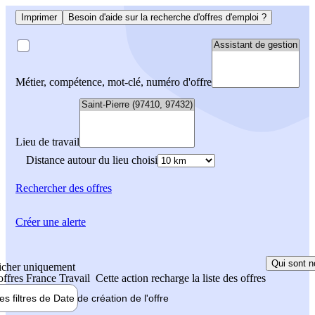
Imprimer
Besoin d'aide sur la recherche d'offres d'emploi ?
Métier, compétence, mot-clé, numéro d'offre
Lieu de travail
Distance autour du lieu choisi
Rechercher
des offres
Créer une alerte
Qui sont n
icher uniquement
 offres France Travail
Cette action recharge la liste des offres
les filtres de
Date de création
de l'offre