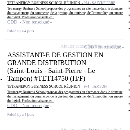
TETRANERGY BUSINESS SCHOOL RÉUNION -
974 - SAINT-PIERRE
Tetranergy Business School propose des programmes en alternance dans le domaine
du management, du commerce, de la gestion, du tourisme, de l'immobilier, ou encore
du digital. Professionnalisants et...
CDD - Non renseigné
Publié il y a 4 jours
Ajouter cette offre à ma sélection
CDD
Non renseigné
ASSISTANT-E DE GESTION EN
GRANDE DISTRIBUTION
(Saint-Louis - Saint-Pierre - Le
Tampon) #TET14750 (H/F)
TETRANERGY BUSINESS SCHOOL RÉUNION -
974 - TAMPON
Tetranergy Business School propose des programmes en alternance dans le domaine
du management, du commerce, de la gestion, du tourisme, de l'immobilier, ou encore
du digital. Professionnalisants et...
CDD - Non renseigné
Publié il y a 4 jours
Ajouter cette offre à ma sélection