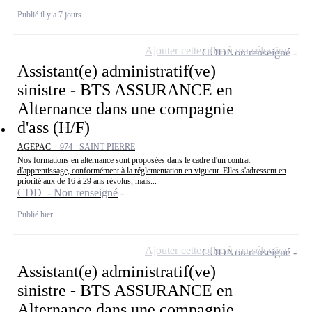
Publié il y a 7 jours
Ajouter cette offre à ma sélection
CDD
Non renseigné
Assistant(e) administratif(ve)
sinistre - BTS ASSURANCE en
Alternance dans une compagnie
d'ass (H/F)
AGEPAC -
974 - SAINT-PIERRE
Nos formations en alternance sont proposées dans le cadre d'un contrat
d'apprentissage, conformément à la réglementation en vigueur. Elles s'adressent en
priorité aux de 16 à 29 ans révolus, mais...
CDD - Non renseigné
Publié hier
Ajouter cette offre à ma sélection
CDD
Non renseigné
Assistant(e) administratif(ve)
sinistre - BTS ASSURANCE en
Alternance dans une compagnie