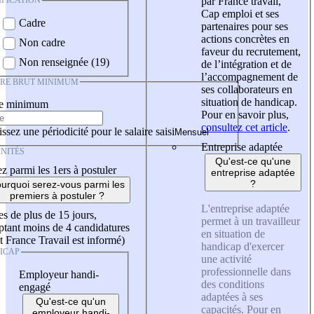
IFICATION
par France travail,
Cap emploi et ses
Cadre
partenaires pour ses
actions concrètes en
Non cadre
faveur du recrutement,
Non renseignée (19)
de l’intégration et de
l’accompagnement de
IRE BRUT MINIMUM
ses collaborateurs en
situation de handicap.
re minimum
Pour en savoir plus,
consultez cet article
.
ssez une périodicité pour le salaire saisi
Entreprise adaptée
NITÉS
Qu'est-ce qu'une
z parmi les 1ers à postuler
entreprise adaptée
?
urquoi serez-vous parmi les
premiers à postuler ?
L'entreprise adaptée
es de plus de 15 jours,
permet à un travailleur
tant moins de 4 candidatures
en situation de
t France Travail est informé)
handicap d'exercer
ICAP
une activité
professionnelle dans
Employeur handi-
des conditions
engagé
adaptées à ses
Qu'est-ce qu'un
capacités. Pour en
employeur handi-