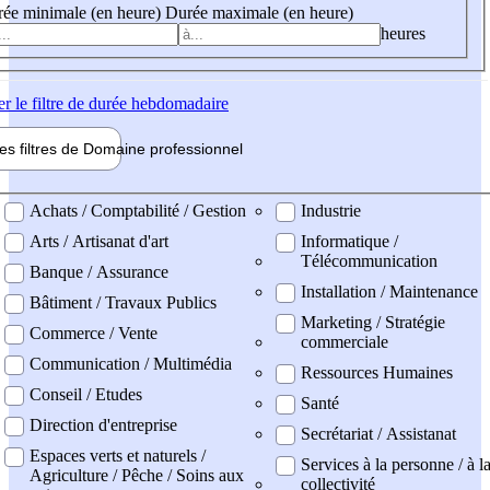
ée minimale (en heure)
Durée maximale (en heure)
heures
er
le filtre de durée hebdomadaire
les filtres de
Domaine pro
fessionnel
ne professionel
Achats / Comptabilité / Gestion
Industrie
Arts / Artisanat d'art
Informatique /
Télécommunication
Banque / Assurance
Installation / Maintenance
Bâtiment / Travaux Publics
Marketing / Stratégie
Commerce / Vente
commerciale
Communication / Multimédia
Ressources Humaines
Conseil / Etudes
Santé
Direction d'entreprise
Secrétariat / Assistanat
Espaces verts et naturels /
Services à la personne / à l
Agriculture / Pêche / Soins aux
collectivité