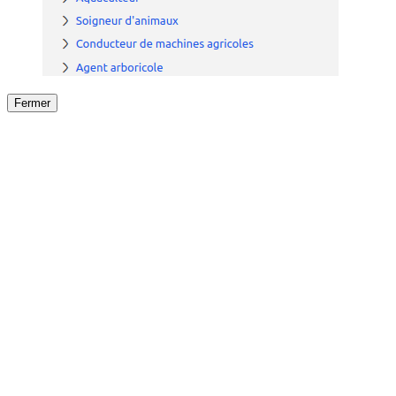
Fermer
Fermer
le détail de l'offre
/
Offre
sur
Offre précéden