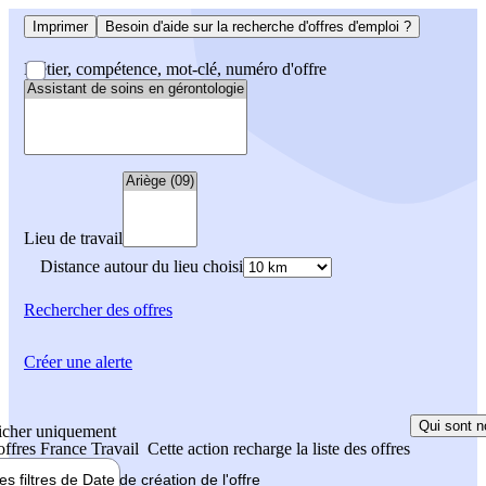
Imprimer
Besoin d'aide sur la recherche d'offres d'emploi ?
Métier, compétence, mot-clé, numéro d'offre
Lieu de travail
Distance autour du lieu choisi
Rechercher
des offres
Créer une alerte
Qui sont n
icher uniquement
 offres France Travail
Cette action recharge la liste des offres
les filtres de
Date de création
de l'offre