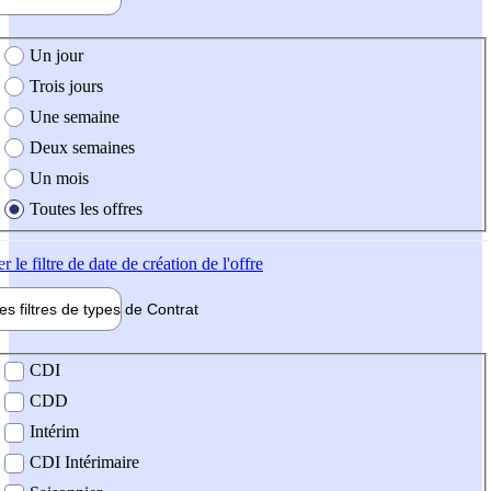
e création de l'offre
Un jour
Trois jours
Une semaine
Deux semaines
Un mois
Toutes les offres
er
le filtre de date de création de l'offre
les filtres de types de
Contrat
de contrat
CDI
CDD
Intérim
CDI Intérimaire