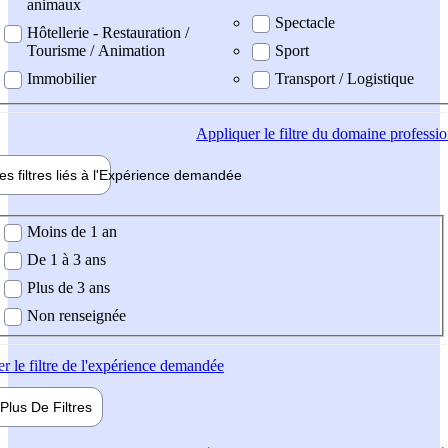
animaux
Spectacle
Hôtellerie - Restauration /
Tourisme / Animation
Sport
Immobilier
Transport / Logistique
Appliquer
le filtre du domaine professi
es filtres liés à l'
Expérience
demandée
ience demandée
Moins de 1 an
De 1 à 3 ans
Plus de 3 ans
Non renseignée
er
le filtre de l'expérience demandée
Plus De
Filtres