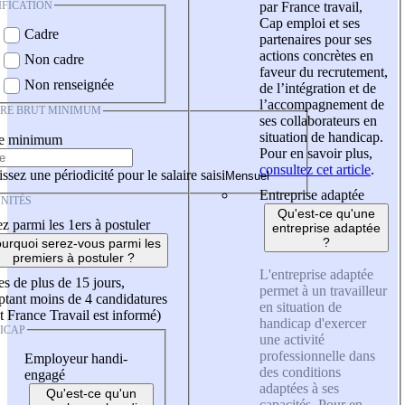
IFICATION
par France travail,
Cap emploi et ses
Cadre
partenaires pour ses
actions concrètes en
Non cadre
faveur du recrutement,
Non renseignée
de l’intégration et de
l’accompagnement de
IRE BRUT MINIMUM
ses collaborateurs en
situation de handicap.
re minimum
Pour en savoir plus,
consultez cet article
.
ssez une périodicité pour le salaire saisi
Entreprise adaptée
NITÉS
Qu'est-ce qu'une
z parmi les 1ers à postuler
entreprise adaptée
?
urquoi serez-vous parmi les
premiers à postuler ?
L'entreprise adaptée
es de plus de 15 jours,
permet à un travailleur
tant moins de 4 candidatures
en situation de
t France Travail est informé)
handicap d'exercer
ICAP
une activité
professionnelle dans
Employeur handi-
des conditions
engagé
adaptées à ses
Qu'est-ce qu'un
capacités. Pour en