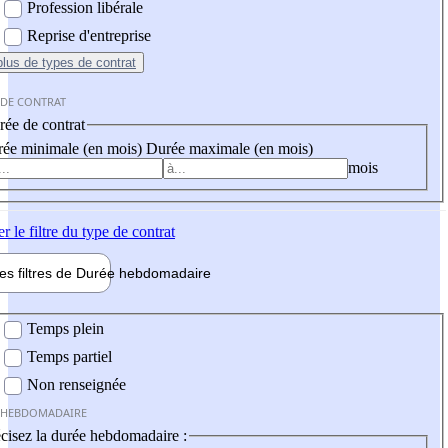
Profession libérale
Reprise d'entreprise
plus
de types de contrat
 DE CONTRAT
ée de contrat
ée minimale (en mois)
Durée maximale (en mois)
mois
er
le filtre du type de contrat
les filtres de
Durée hebdo
madaire
 hebdomadaire
Temps plein
Temps partiel
Non renseignée
 HEBDOMADAIRE
cisez la durée hebdomadaire :