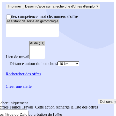
Imprimer
Besoin d'aide sur la recherche d'offres d'emploi ?
Métier, compétence, mot-clé, numéro d'offre
Lieu de travail
Distance autour du lieu choisi
Rechercher
des offres
Créer une alerte
Qui sont n
icher uniquement
 offres France Travail
Cette action recharge la liste des offres
les filtres de
Date de création
de l'offre