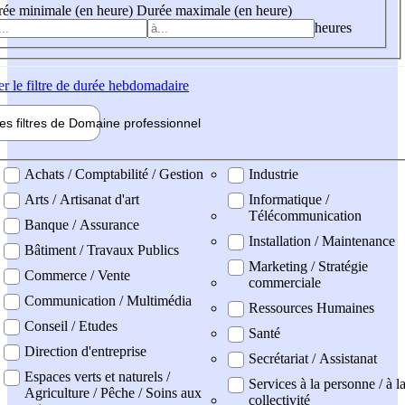
ée minimale (en heure)
Durée maximale (en heure)
heures
er
le filtre de durée hebdomadaire
les filtres de
Domaine pro
fessionnel
ne professionel
Achats / Comptabilité / Gestion
Industrie
Arts / Artisanat d'art
Informatique /
Télécommunication
Banque / Assurance
Installation / Maintenance
Bâtiment / Travaux Publics
Marketing / Stratégie
Commerce / Vente
commerciale
Communication / Multimédia
Ressources Humaines
Conseil / Etudes
Santé
Direction d'entreprise
Secrétariat / Assistanat
Espaces verts et naturels /
Services à la personne / à l
Agriculture / Pêche / Soins aux
collectivité