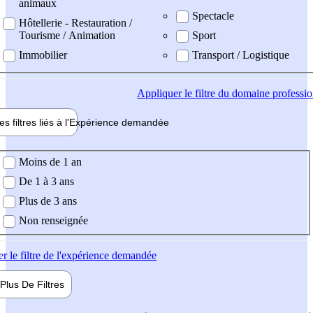
animaux
Spectacle
Hôtellerie - Restauration /
Tourisme / Animation
Sport
Immobilier
Transport / Logistique
Appliquer
le filtre du domaine professi
es filtres liés à l'
Expérience
demandée
ience demandée
Moins de 1 an
De 1 à 3 ans
Plus de 3 ans
Non renseignée
er
le filtre de l'expérience demandée
Plus De
Filtres