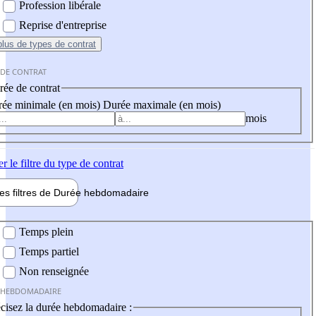
Profession libérale
Reprise d'entreprise
plus
de types de contrat
 DE CONTRAT
ée de contrat
ée minimale (en mois)
Durée maximale (en mois)
mois
er
le filtre du type de contrat
les filtres de
Durée hebdo
madaire
 hebdomadaire
Temps plein
Temps partiel
Non renseignée
 HEBDOMADAIRE
cisez la durée hebdomadaire :