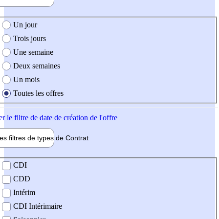
e création de l'offre
Un jour
Trois jours
Une semaine
Deux semaines
Un mois
Toutes les offres
er
le filtre de date de création de l'offre
les filtres de types de
Contrat
de contrat
CDI
CDD
Intérim
CDI Intérimaire