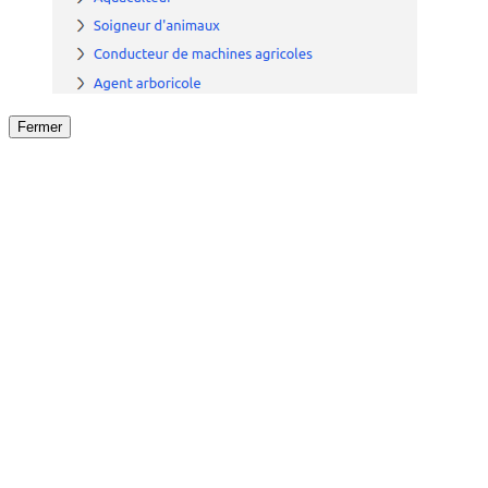
Fermer
Fermer
le détail de l'offre
/
Offre
sur
Offre précéden