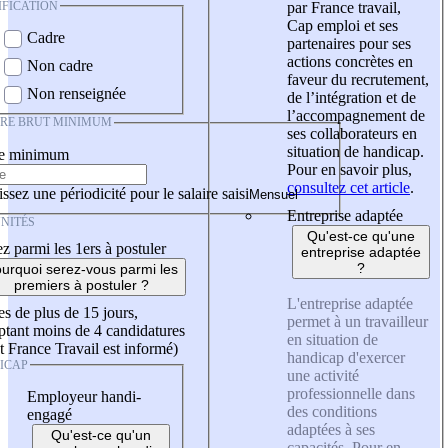
IFICATION
par France travail,
Cap emploi et ses
Cadre
partenaires pour ses
actions concrètes en
Non cadre
faveur du recrutement,
Non renseignée
de l’intégration et de
l’accompagnement de
IRE BRUT MINIMUM
ses collaborateurs en
situation de handicap.
re minimum
Pour en savoir plus,
consultez cet article
.
ssez une périodicité pour le salaire saisi
Entreprise adaptée
NITÉS
Qu'est-ce qu'une
z parmi les 1ers à postuler
entreprise adaptée
?
urquoi serez-vous parmi les
premiers à postuler ?
L'entreprise adaptée
es de plus de 15 jours,
permet à un travailleur
tant moins de 4 candidatures
en situation de
t France Travail est informé)
handicap d'exercer
ICAP
une activité
professionnelle dans
Employeur handi-
des conditions
engagé
adaptées à ses
Qu'est-ce qu'un
capacités. Pour en