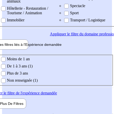
animaux
Spectacle
Hôtellerie - Restauration /
Tourisme / Animation
Sport
Immobilier
Transport / Logistique
Appliquer
le filtre du domaine professi
es filtres liés à l'
Expérience
demandée
ience demandée
Moins de 1 an
De 1 à 3 ans (1)
Plus de 3 ans
Non renseignée (1)
er
le filtre de l'expérience demandée
Plus De
Filtres