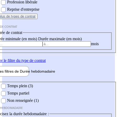
Profession libérale
Reprise d'entreprise
plus
de types de contrat
 DE CONTRAT
ée de contrat
ée minimale (en mois)
Durée maximale (en mois)
mois
er
le filtre du type de contrat
les filtres de
Durée hebdo
madaire
 hebdomadaire
Temps plein (3)
Temps partiel
Non renseignée (1)
 HEBDOMADAIRE
cisez la durée hebdomadaire :