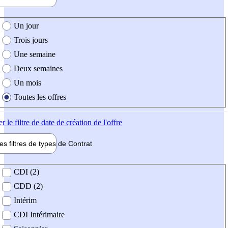
e création de l'offre
Un jour
Trois jours
Une semaine
Deux semaines
Un mois
Toutes les offres
er
le filtre de date de création de l'offre
les filtres de types de
Contrat
de contrat
CDI (2)
CDD (2)
Intérim
CDI Intérimaire