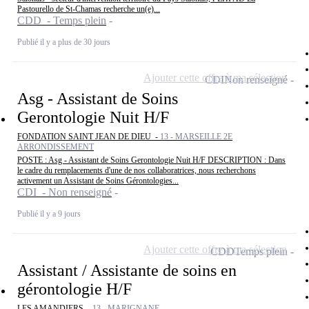
Pastourello de St-Chamas recherche un(e)...
CDD - Temps plein
Publié il y a plus de 30 jours
Ajouter cette offre à ma sélection
CDI
Non renseigné
Asg - Assistant de Soins
Gerontologie Nuit H/F
FONDATION SAINT JEAN DE DIEU -
13 - MARSEILLE 2E
ARRONDISSEMENT
POSTE : Asg - Assistant de Soins Gerontologie Nuit H/F DESCRIPTION : Dans
le cadre du remplacements d'une de nos collaboratrices, nous recherchons
activement un Assistant de Soins Gérontologies...
CDI - Non renseigné
Publié il y a 9 jours
Ajouter cette offre à ma sélection
CDD
Temps plein
Assistant / Assistante de soins en
gérontologie H/F
LES AMANDIERS -
13 - MARIGNANE