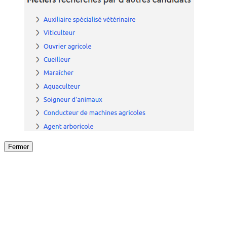
Fermer
Fermer
le détail de l'offre
/
Offre
sur
Offre précéden