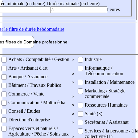
ée minimale (en heure)
Durée maximale (en heure)
heures
er
le filtre de durée hebdomadaire
les filtres de
Domaine pro
fessionnel
ne professionel
Achats / Comptabilité / Gestion
Industrie
Arts / Artisanat d'art
Informatique /
Télécommunication
Banque / Assurance
Installation / Maintenance
Bâtiment / Travaux Publics
Marketing / Stratégie
Commerce / Vente
commerciale
Communication / Multimédia
Ressources Humaines
Conseil / Etudes
Santé (3)
Direction d'entreprise
Secrétariat / Assistanat
Espaces verts et naturels /
Services à la personne / à l
Agriculture / Pêche / Soins aux
collectivité (1)