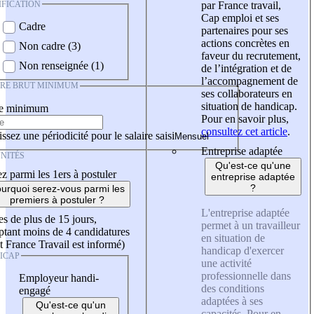
IFICATION
par France travail,
Cap emploi et ses
Cadre
partenaires pour ses
actions concrètes en
Non cadre (3)
faveur du recrutement,
Non renseignée (1)
de l’intégration et de
l’accompagnement de
IRE BRUT MINIMUM
ses collaborateurs en
situation de handicap.
re minimum
Pour en savoir plus,
consultez cet article
.
ssez une périodicité pour le salaire saisi
Entreprise adaptée
NITÉS
Qu'est-ce qu'une
z parmi les 1ers à postuler
entreprise adaptée
?
urquoi serez-vous parmi les
premiers à postuler ?
L'entreprise adaptée
es de plus de 15 jours,
permet à un travailleur
tant moins de 4 candidatures
en situation de
t France Travail est informé)
handicap d'exercer
ICAP
une activité
professionnelle dans
Employeur handi-
des conditions
engagé
adaptées à ses
Qu'est-ce qu'un
capacités. Pour en