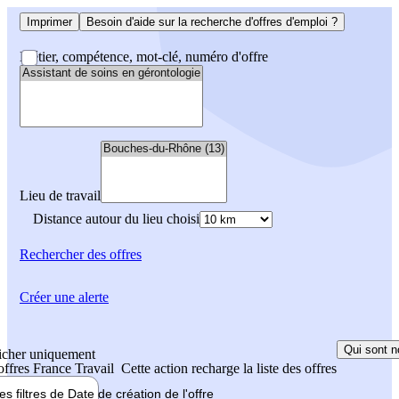
Imprimer
Besoin d'aide sur la recherche d'offres d'emploi ?
Métier, compétence, mot-clé, numéro d'offre
Lieu de travail
Distance autour du lieu choisi
Rechercher
des offres
Créer une alerte
Qui sont n
icher uniquement
 offres France Travail
Cette action recharge la liste des offres
les filtres de
Date de création
de l'offre