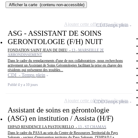
Afficher la carte
(contenu non-accessible)
Ajouter cette offre à ma sélection
CDI
Temps plein
ASG - ASSISTANT DE SOINS
GERONTOLOGIE (F/H) NUIT
FONDATION SAINT JEAN DE DIEU -
13 - MARSEILLE 2E
ARRONDISSEMENT
Dans le cadre du remplacements d'une de nos collaboratrices, nous recherchons
activement un Assistant de Soins Gérontologies facilitant la prise en charge des
résidents qui présentent des troubles...
CDI - Temps plein
Publié il y a 10 jours
Ajouter cette offre à ma sélection
CDD
Temps plein
Assistant de soins en gérontologie
(ASG) en institution / Assista (H/F)
EHPAD RESIDENCE LA PASTOURELLO -
13 - ST CHAMAS
Dans le cadre du PASA au sein du Centre de Ressources Territorial du Pays
Salonais - secteur d'intervention territoire du Pays Salonais, l''EHPAD La