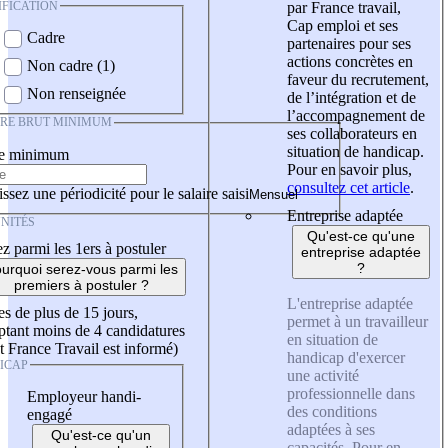
IFICATION
par France travail,
Cap emploi et ses
Cadre
partenaires pour ses
actions concrètes en
Non cadre (1)
faveur du recrutement,
Non renseignée
de l’intégration et de
l’accompagnement de
IRE BRUT MINIMUM
ses collaborateurs en
situation de handicap.
re minimum
Pour en savoir plus,
consultez cet article
.
ssez une périodicité pour le salaire saisi
Entreprise adaptée
NITÉS
Qu'est-ce qu'une
z parmi les 1ers à postuler
entreprise adaptée
?
urquoi serez-vous parmi les
premiers à postuler ?
L'entreprise adaptée
es de plus de 15 jours,
permet à un travailleur
tant moins de 4 candidatures
en situation de
t France Travail est informé)
handicap d'exercer
ICAP
une activité
professionnelle dans
Employeur handi-
des conditions
engagé
adaptées à ses
Qu'est-ce qu'un
capacités. Pour en