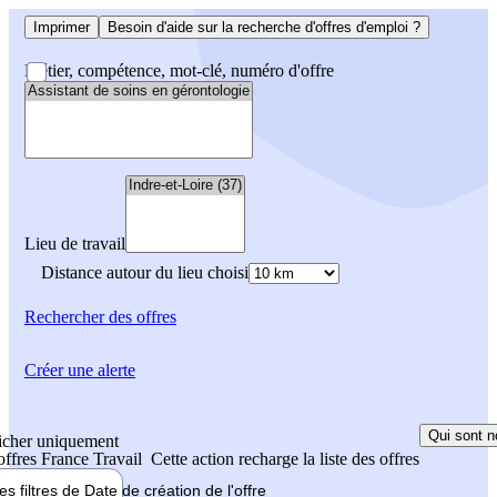
Imprimer
Besoin d'aide sur la recherche d'offres d'emploi ?
Métier, compétence, mot-clé, numéro d'offre
Lieu de travail
Distance autour du lieu choisi
Rechercher
des offres
Créer une alerte
Qui sont n
icher uniquement
 offres France Travail
Cette action recharge la liste des offres
les filtres de
Date de création
de l'offre