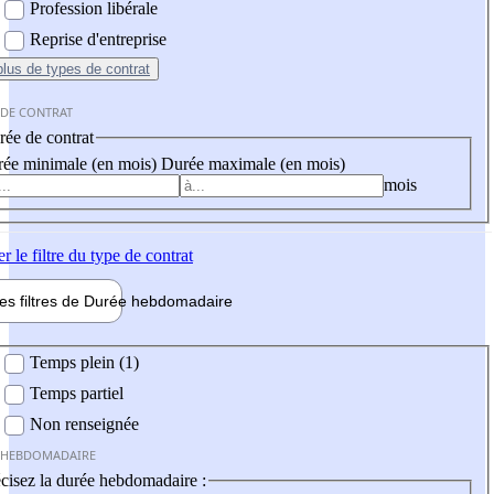
Profession libérale
Reprise d'entreprise
plus
de types de contrat
 DE CONTRAT
ée de contrat
ée minimale (en mois)
Durée maximale (en mois)
mois
er
le filtre du type de contrat
les filtres de
Durée hebdo
madaire
 hebdomadaire
Temps plein (1)
Temps partiel
Non renseignée
 HEBDOMADAIRE
cisez la durée hebdomadaire :