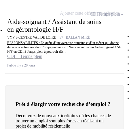
Ajouter cette offre à ma sélection
CDI
Temps plein
Aide-soignant / Assistant de soins
en gérontologie H/F
VYV 3 CENTRE-VAL DE LOIRE -
37 - BALLAN-MIRÉ
RESPONSABILITÉS : En quête d'une aventure humaine et d'un métier qui donne
du sens à votre quotidien ? Rejoignez-nous ! Nous recrutons un Aide-soignant ASG
H/F en CDI à Temps plein à pourvoir dès...
CDI - Temps plein
Publié il y a 20 jours
Prêt à élargir votre recherche d’emploi ?
Découvrez de nouveaux territoires où les chances de
trouver un emploi sont plus fortes en réalisant un
projet de mobilité résidentielle