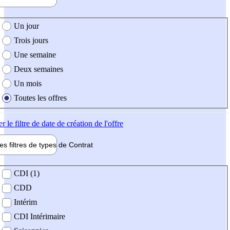
e création de l'offre
Un jour
Trois jours
Une semaine
Deux semaines
Un mois
Toutes les offres
er
le filtre de date de création de l'offre
les filtres de types de
Contrat
de contrat
CDI (1)
CDD
Intérim
CDI Intérimaire