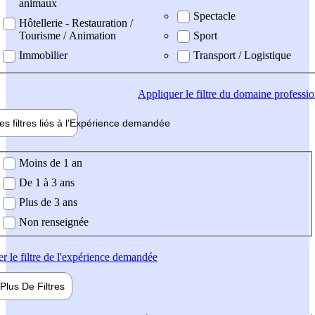
animaux
Spectacle
Hôtellerie - Restauration /
Tourisme / Animation
Sport
Immobilier
Transport / Logistique
Appliquer
le filtre du domaine professi
es filtres liés à l'
Expérience
demandée
ience demandée
Moins de 1 an
De 1 à 3 ans
Plus de 3 ans
Non renseignée
er
le filtre de l'expérience demandée
Plus De
Filtres