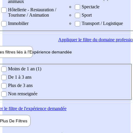
animaux
Spectacle
Hôtellerie - Restauration /
Tourisme / Animation
Sport
Immobilier
Transport / Logistique
Appliquer
le filtre du domaine professi
es filtres liés à l'
Expérience
demandée
ience demandée
Moins de 1 an (1)
De 1 à 3 ans
Plus de 3 ans
Non renseignée
er
le filtre de l'expérience demandée
Plus De
Filtres