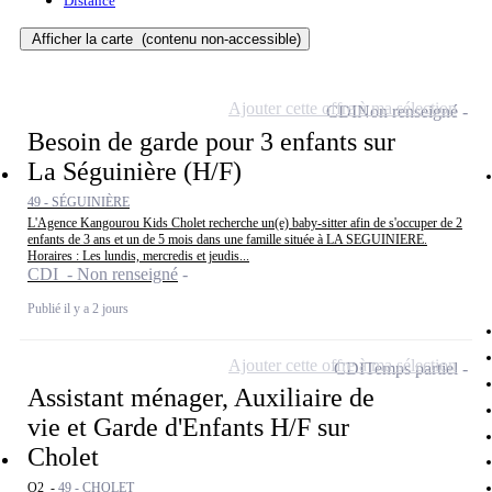
Distance
Afficher la carte
(contenu non-accessible)
Ajouter cette offre à ma sélection
CDI
Non renseigné
Besoin de garde pour 3 enfants sur
La Séguinière (H/F)
49 - SÉGUINIÈRE
L'Agence Kangourou Kids Cholet recherche un(e) baby-sitter afin de s'occuper de 2
enfants de 3 ans et un de 5 mois dans une famille située à LA SEGUINIERE.
Horaires : Les lundis, mercredis et jeudis...
CDI - Non renseigné
Publié il y a 2 jours
Ajouter cette offre à ma sélection
CDI
Temps partiel
Assistant ménager, Auxiliaire de
vie et Garde d'Enfants H/F sur
Cholet
O2 -
49 - CHOLET