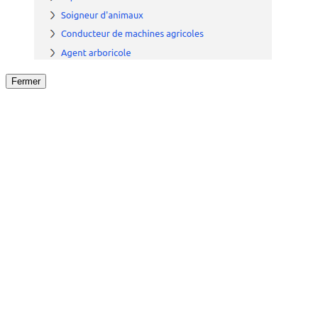
Fermer
Fermer
le détail de l'offre
/
Offre
sur
Offre précéden