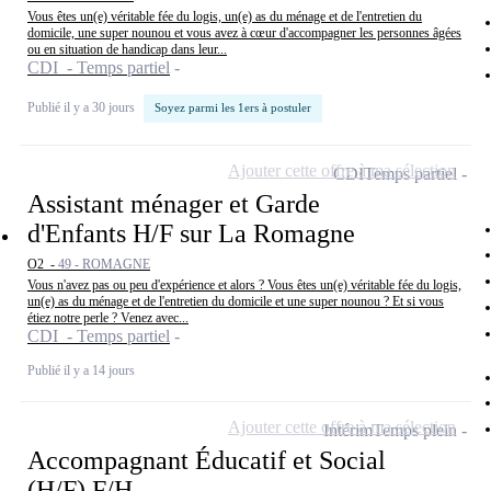
Vous êtes un(e) véritable fée du logis, un(e) as du ménage et de l'entretien du
domicile, une super nounou et vous avez à cœur d'accompagner les personnes âgées
ou en situation de handicap dans leur...
CDI - Temps partiel
Publié il y a 30 jours
Soyez parmi les 1ers à postuler
Ajouter cette offre à ma sélection
CDI
Temps partiel
Assistant ménager et Garde
d'Enfants H/F sur La Romagne
O2 -
49 - ROMAGNE
Vous n'avez pas ou peu d'expérience et alors ? Vous êtes un(e) véritable fée du logis,
un(e) as du ménage et de l'entretien du domicile et une super nounou ? Et si vous
étiez notre perle ? Venez avec...
CDI - Temps partiel
Publié il y a 14 jours
Ajouter cette offre à ma sélection
Intérim
Temps plein
Accompagnant Éducatif et Social
(H/F) F/H