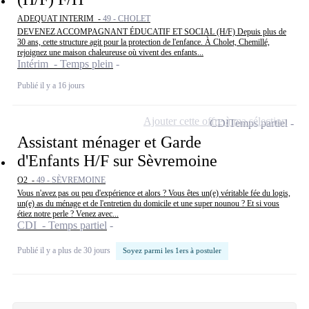
ADEQUAT INTERIM -
49 - CHOLET
DEVENEZ ACCOMPAGNANT ÉDUCATIF ET SOCIAL (H/F) Depuis plus de
30 ans, cette structure agit pour la protection de l'enfance. À Cholet, Chemillé,
rejoignez une maison chaleureuse où vivent des enfants...
Intérim - Temps plein
Publié il y a 16 jours
Ajouter cette offre à ma sélection
CDI
Temps partiel
Assistant ménager et Garde
d'Enfants H/F sur Sèvremoine
O2 -
49 - SÈVREMOINE
Vous n'avez pas ou peu d'expérience et alors ? Vous êtes un(e) véritable fée du logis,
un(e) as du ménage et de l'entretien du domicile et une super nounou ? Et si vous
étiez notre perle ? Venez avec...
CDI - Temps partiel
Publié il y a plus de 30 jours
Soyez parmi les 1ers à postuler