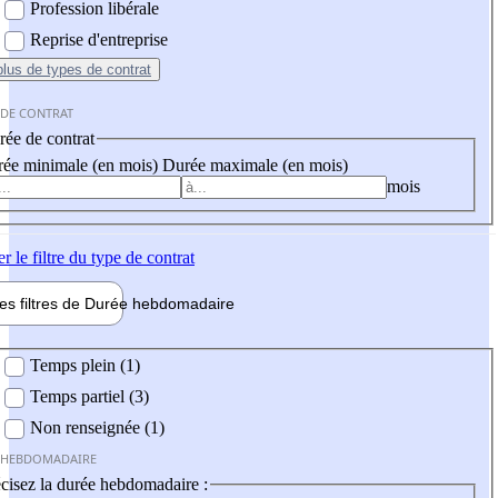
Profession libérale
Reprise d'entreprise
plus
de types de contrat
 DE CONTRAT
ée de contrat
ée minimale (en mois)
Durée maximale (en mois)
mois
er
le filtre du type de contrat
les filtres de
Durée hebdo
madaire
 hebdomadaire
Temps plein (1)
Temps partiel (3)
Non renseignée (1)
 HEBDOMADAIRE
cisez la durée hebdomadaire :