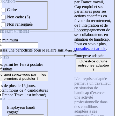
IFICATION
par France travail,
Cap emploi et ses
Cadre
partenaires pour ses
actions concrètes en
Non cadre (5)
faveur du recrutement,
Non renseignée
de l’intégration et de
l’accompagnement de
IRE BRUT MINIMUM
ses collaborateurs en
situation de handicap.
re minimum
Pour en savoir plus,
consultez cet article
.
ssez une périodicité pour le salaire saisi
Entreprise adaptée
NITÉS
Qu'est-ce qu'une
z parmi les 1ers à postuler
entreprise adaptée
résultats
?
urquoi serez-vous parmi les
L'entreprise adaptée
premiers à postuler ?
permet à un travailleur
es de plus de 15 jours,
en situation de
tant moins de 4 candidatures
handicap d'exercer
t France Travail est informé)
une activité
ICAP
professionnelle dans
des conditions
Employeur handi-
adaptées à ses
engagé
capacités. Pour en