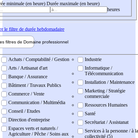
ée minimale (en heure)
Durée maximale (en heure)
heures
er
le filtre de durée hebdomadaire
les filtres de
Domaine pro
fessionnel
ne professionel
Achats / Comptabilité / Gestion
Industrie
Arts / Artisanat d'art
Informatique /
Télécommunication
Banque / Assurance
Installation / Maintenance
Bâtiment / Travaux Publics
Marketing / Stratégie
Commerce / Vente
commerciale
Communication / Multimédia
Ressources Humaines
Conseil / Etudes
Santé
Direction d'entreprise
Secrétariat / Assistanat
Espaces verts et naturels /
Services à la personne / à l
Agriculture / Pêche / Soins aux
collectivité (5)