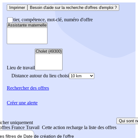
Imprimer
Besoin d'aide sur la recherche d'offres d'emploi ?
Métier, compétence, mot-clé, numéro d'offre
Lieu de travail
Distance autour du lieu choisi
Rechercher
des offres
Créer une alerte
Qui sont n
icher uniquement
 offres France Travail
Cette action recharge la liste des offres
les filtres de
Date de création
de l'offre