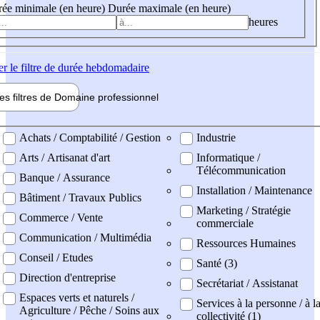
ée minimale (en heure)
Durée maximale (en heure)
heures
er
le filtre de durée hebdomadaire
les filtres de
Domaine pro
fessionnel
ne professionel
Achats / Comptabilité / Gestion
Industrie
Arts / Artisanat d'art
Informatique /
Télécommunication
Banque / Assurance
Installation / Maintenance
Bâtiment / Travaux Publics
Marketing / Stratégie
Commerce / Vente
commerciale
Communication / Multimédia
Ressources Humaines
Conseil / Etudes
Santé (3)
Direction d'entreprise
Secrétariat / Assistanat
Espaces verts et naturels /
Services à la personne / à l
Agriculture / Pêche / Soins aux
collectivité (1)