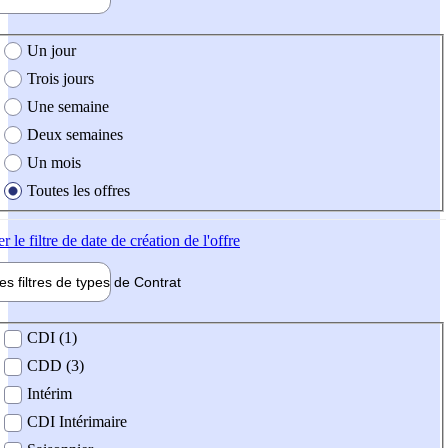
e création de l'offre
Un jour
Trois jours
Une semaine
Deux semaines
Un mois
Toutes les offres
er
le filtre de date de création de l'offre
les filtres de types de
Contrat
de contrat
CDI (1)
CDD (3)
Intérim
CDI Intérimaire