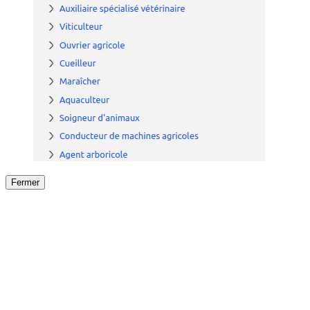
Fermer
Fermer
le détail de l'offre
/
Offre
sur
Offre précéden