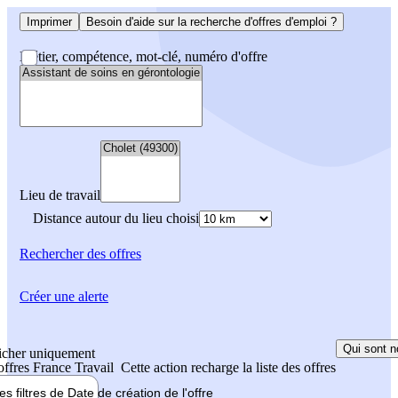
Imprimer
Besoin d'aide sur la recherche d'offres d'emploi ?
Métier, compétence, mot-clé, numéro d'offre
Lieu de travail
Distance autour du lieu choisi
Rechercher
des offres
Créer une alerte
Qui sont n
icher uniquement
 offres France Travail
Cette action recharge la liste des offres
les filtres de
Date de création
de l'offre