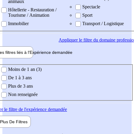
animaux
Spectacle
Hôtellerie - Restauration /
Tourisme / Animation
Sport
Immobilier
Transport / Logistique
Appliquer
le filtre du domaine professi
es filtres liés à l'
Expérience
demandée
ience demandée
Moins de 1 an (3)
De 1 à 3 ans
Plus de 3 ans
Non renseignée
er
le filtre de l'expérience demandée
Plus De
Filtres