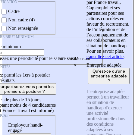
IFICATION
par France travail,
Cap emploi et ses
Cadre
partenaires pour ses
actions concrètes en
Non cadre (4)
faveur du recrutement,
Non renseignée
de l’intégration et de
l’accompagnement de
IRE BRUT MINIMUM
ses collaborateurs en
situation de handicap.
re minimum
Pour en savoir plus,
consultez cet article
.
ssez une périodicité pour le salaire saisi
Entreprise adaptée
NITÉS
Qu'est-ce qu'une
z parmi les 1ers à postuler
entreprise adaptée
résultats
?
urquoi serez-vous parmi les
L'entreprise adaptée
premiers à postuler ?
permet à un travailleur
es de plus de 15 jours,
en situation de
tant moins de 4 candidatures
handicap d'exercer
t France Travail est informé)
une activité
ICAP
professionnelle dans
des conditions
Employeur handi-
adaptées à ses
engagé
capacités. Pour en