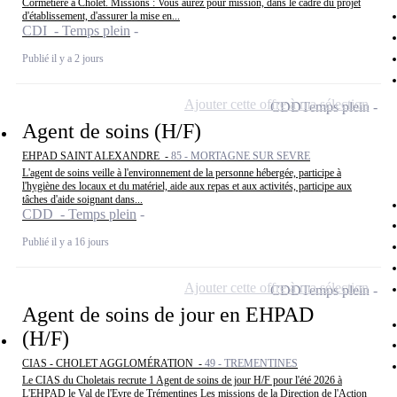
Cormetière à Cholet. Missions : Vous aurez pour mission, dans le cadre du projet
d'établissement, d'assurer la mise en...
CDI - Temps plein
Publié il y a 2 jours
Ajouter cette offre à ma sélection
CDD
Temps plein
Agent de soins (H/F)
EHPAD SAINT ALEXANDRE -
85 - MORTAGNE SUR SEVRE
L'agent de soins veille à l'environnement de la personne hébergée, participe à
l'hygiène des locaux et du matériel, aide aux repas et aux activités, participe aux
tâches d'aide soignant dans...
CDD - Temps plein
Publié il y a 16 jours
Ajouter cette offre à ma sélection
CDD
Temps plein
Agent de soins de jour en EHPAD
(H/F)
CIAS - CHOLET AGGLOMÉRATION -
49 - TREMENTINES
Le CIAS du Choletais recrute 1 Agent de soins de jour H/F pour l'été 2026 à
L'EHPAD le Val de l'Evre de Trémentines Les missions de la Direction de l'Action