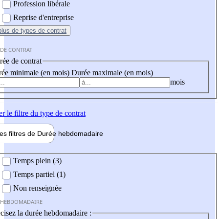
Profession libérale
Reprise d'entreprise
plus
de types de contrat
 DE CONTRAT
ée de contrat
ée minimale (en mois)
Durée maximale (en mois)
mois
er
le filtre du type de contrat
les filtres de
Durée hebdo
madaire
 hebdomadaire
Temps plein (3)
Temps partiel (1)
Non renseignée
 HEBDOMADAIRE
cisez la durée hebdomadaire :