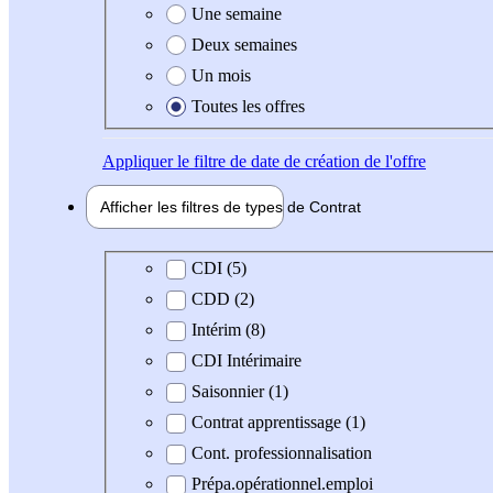
Une semaine
Deux semaines
Un mois
Toutes les offres
Appliquer
le filtre de date de création de l'offre
Afficher les filtres de types de
Contrat
Type de contrat
CDI (5)
CDD (2)
Intérim (8)
CDI Intérimaire
Saisonnier (1)
Contrat apprentissage (1)
Cont. professionnalisation
Prépa.opérationnel.emploi