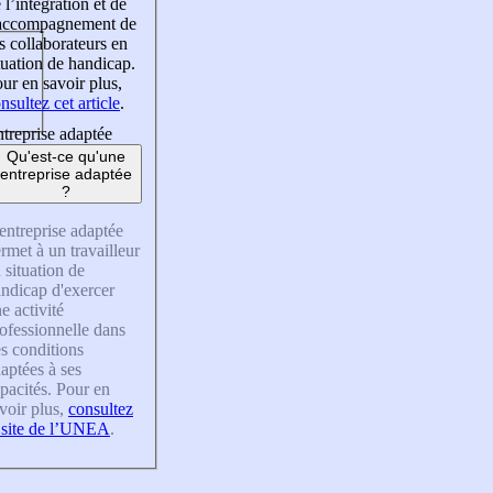
 l’intégration et de
’accompagnement de
s collaborateurs en
tuation de handicap.
ur en savoir plus,
nsultez cet article
.
treprise adaptée
Qu'est-ce qu'une
entreprise adaptée
?
entreprise adaptée
rmet à un travailleur
 situation de
ndicap d'exercer
e activité
ofessionnelle dans
s conditions
aptées à ses
pacités. Pour en
voir plus,
consultez
 site de l’UNEA
.