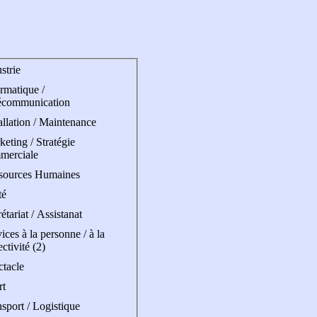
strie
rmatique /
écommunication
allation / Maintenance
eting / Stratégie
merciale
sources Humaines
té
étariat / Assistanat
ices à la personne / à la
ectivité (2)
ctacle
rt
sport / Logistique