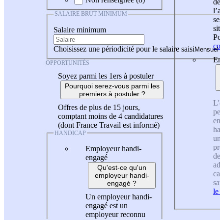
de
l
SALAIRE BRUT MINIMUM
se
si
Salaire minimum
Po
co
Choisissez une périodicité pour le salaire saisi
En
OPPORTUNITÉS
Soyez parmi les 1ers à postuler
Pourquoi serez-vous parmi les
premiers à postuler ?
L'
Offres de plus de 15 jours,
pe
comptant moins de 4 candidatures
en
(dont France Travail est informé)
ha
HANDICAP
un
pr
Employeur handi-
de
engagé
ad
Qu'est-ce qu'un
ca
employeur handi-
sa
engagé ?
le
Un employeur handi-
engagé est un
employeur reconnu