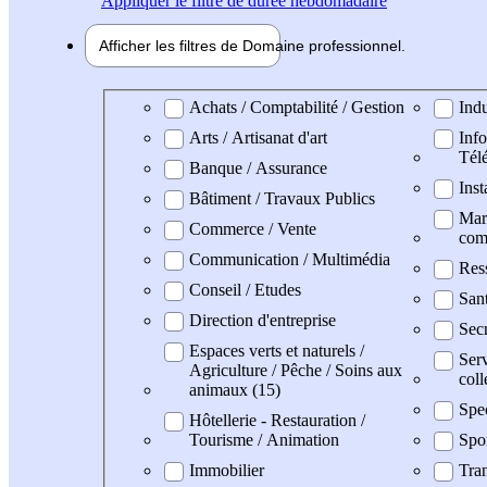
Appliquer
le filtre de durée hebdomadaire
Afficher les filtres de
Domaine pro
fessionnel
Domaine professionel
Achats / Comptabilité / Gestion
Indu
Arts / Artisanat d'art
Info
Tél
Banque / Assurance
Inst
Bâtiment / Travaux Publics
Mark
Commerce / Vente
com
Communication / Multimédia
Res
Conseil / Etudes
San
Direction d'entreprise
Secr
Espaces verts et naturels /
Serv
Agriculture / Pêche / Soins aux
coll
animaux (15)
Spe
Hôtellerie - Restauration /
Tourisme / Animation
Spo
Immobilier
Tran