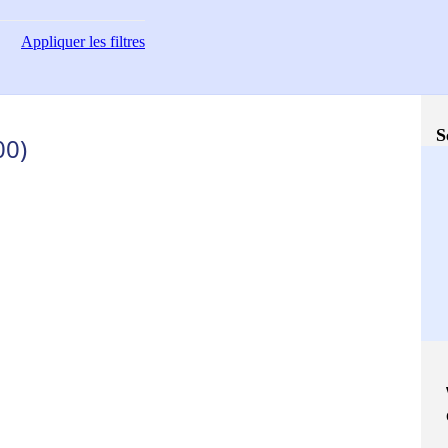
Appliquer
les filtres
S
00)