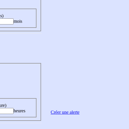
s)
mois
ure)
heures
Créer une alerte