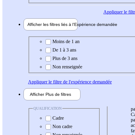
Appliquer
le fil
Afficher les filtres liés à l'
Expérience
demandée
Expérience demandée
Moins de 1 an
De 1 à 3 ans
Plus de 3 ans
Non renseignée
Appliquer
le filtre de l'expérience demandée
Afficher
Plus de
filtres
QUALIFICATION
pa
Ca
Cadre
pa
ac
Non cadre
fa
Non renseignée