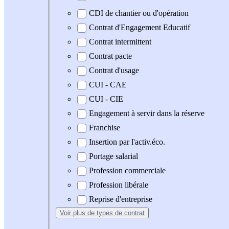
CDI de chantier ou d'opération
Contrat d'Engagement Educatif
Contrat intermittent
Contrat pacte
Contrat d'usage
CUI - CAE
CUI - CIE
Engagement à servir dans la réserve
Franchise
Insertion par l'activ.éco.
Portage salarial
Profession commerciale
Profession libérale
Reprise d'entreprise
Voir plus
de types de contrat