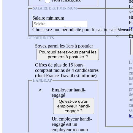
de
l
SALAIRE BRUT MINIMUM
se
si
Salaire minimum
Po
co
Choisissez une périodicité pour le salaire saisi
En
OPPORTUNITÉS
Soyez parmi les 1ers à postuler
Pourquoi serez-vous parmi les
premiers à postuler ?
L'
Offres de plus de 15 jours,
pe
comptant moins de 4 candidatures
en
(dont France Travail est informé)
ha
HANDICAP
un
pr
Employeur handi-
de
engagé
ad
Qu'est-ce qu'un
ca
employeur handi-
sa
engagé ?
le
Un employeur handi-
engagé est un
employeur reconnu