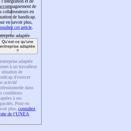
 l’intégration et de
’accompagnement de
s collaborateurs en
tuation de handicap.
ur en savoir plus,
nsultez cet article
.
treprise adaptée
Qu'est-ce qu'une
entreprise adaptée
?
entreprise adaptée
rmet à un travailleur
 situation de
ndicap d'exercer
e activité
ofessionnelle dans
s conditions
aptées à ses
pacités. Pour en
voir plus,
consultez
 site de l’UNEA
.