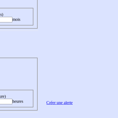
s)
mois
ure)
heures
Créer une alerte