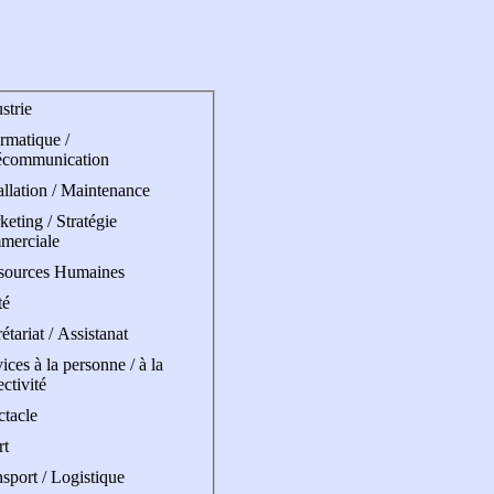
strie
rmatique /
écommunication
allation / Maintenance
eting / Stratégie
merciale
sources Humaines
té
étariat / Assistanat
ices à la personne / à la
ectivité
ctacle
rt
sport / Logistique