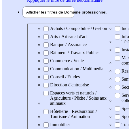
Appliquer
le filtre de durée hebdomadaire
Afficher les filtres de
Domaine pro
fessionnel
Domaine professionel
Achats / Comptabilité / Gestion
Indu
Arts / Artisanat d'art
Info
Tél
Banque / Assurance
Inst
Bâtiment / Travaux Publics
Mark
Commerce / Vente
com
Communication / Multimédia
Res
Conseil / Etudes
San
Direction d'entreprise
Secr
Espaces verts et naturels /
Serv
Agriculture / Pêche / Soins aux
coll
animaux
Spe
Hôtellerie - Restauration /
Tourisme / Animation
Spo
Immobilier
Tran