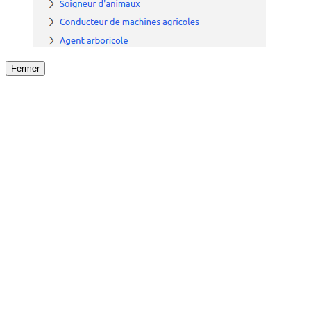
Fermer
Fermer
le détail de l'offre
/
Offre
sur
Offre précéden