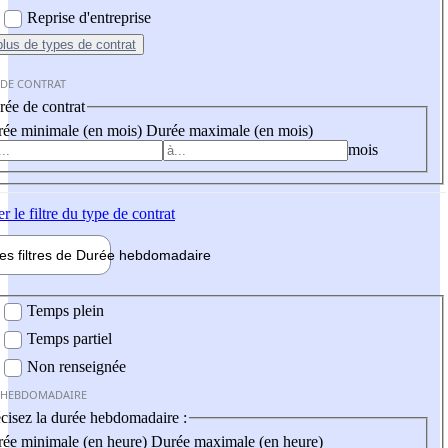
Reprise d'entreprise
plus
de types de contrat
 DE CONTRAT
ée de contrat
ée minimale (en mois)
Durée maximale (en mois)
mois
er
le filtre du type de contrat
les filtres de
Durée hebdo
madaire
 hebdomadaire
Temps plein
Temps partiel
Non renseignée
 HEBDOMADAIRE
cisez la durée hebdomadaire :
ée minimale (en heure)
Durée maximale (en heure)