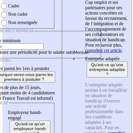
Cap emploi et ses
Cadre
partenaires pour ses
actions concrètes en
Non cadre
faveur du recrutement,
Non renseignée
de l’intégration et de
l’accompagnement de
IRE BRUT MINIMUM
ses collaborateurs en
situation de handicap.
re minimum
Pour en savoir plus,
consultez cet article
.
ssez une périodicité pour le salaire saisi
Entreprise adaptée
NITÉS
Qu'est-ce qu'une
z parmi les 1ers à postuler
entreprise adaptée
?
urquoi serez-vous parmi les
premiers à postuler ?
L'entreprise adaptée
es de plus de 15 jours,
permet à un travailleur
tant moins de 4 candidatures
en situation de
t France Travail est informé)
handicap d'exercer
ICAP
une activité
professionnelle dans
Employeur handi-
des conditions
engagé
adaptées à ses
Qu'est-ce qu'un
capacités. Pour en
employeur handi-
savoir plus,
consultez