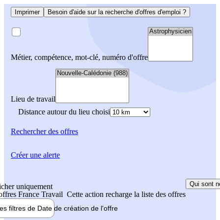
Imprimer
Besoin d'aide sur la recherche d'offres d'emploi ?
Métier, compétence, mot-clé, numéro d'offre
Lieu de travail
Distance autour du lieu choisi
Rechercher
des offres
Créer une alerte
Qui sont n
icher uniquement
 offres France Travail
Cette action recharge la liste des offres
les filtres de
Date de création
de l'offre