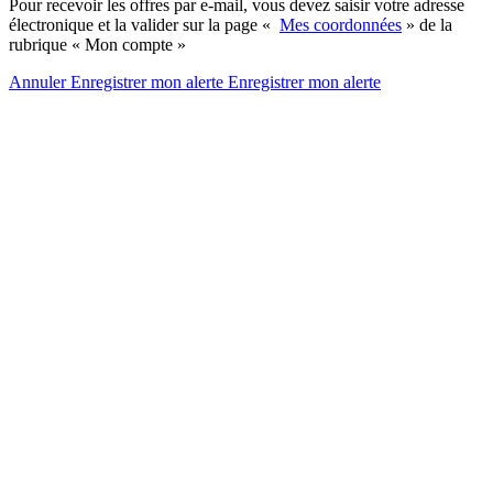
Pour recevoir les offres par e-mail, vous devez saisir votre adresse
électronique et la valider sur la page «
Mes coordonnées
» de la
rubrique « Mon compte »
Annuler
Enregistrer mon alerte
Enregistrer
mon alerte