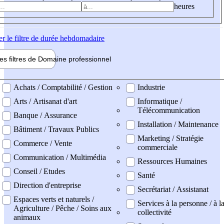
heures
er
le filtre de durée hebdomadaire
les filtres de
Domaine pro
fessionnel
ne professionel
Achats / Comptabilité / Gestion
Industrie
Arts / Artisanat d'art
Informatique /
Télécommunication
Banque / Assurance
Installation / Maintenance
Bâtiment / Travaux Publics
Marketing / Stratégie
Commerce / Vente
commerciale
Communication / Multimédia
Ressources Humaines
Conseil / Etudes
Santé
Direction d'entreprise
Secrétariat / Assistanat
Espaces verts et naturels /
Services à la personne / à l
Agriculture / Pêche / Soins aux
collectivité
animaux