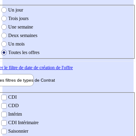
e création de l'offre
Un jour
Trois jours
Une semaine
Deux semaines
Un mois
Toutes les offres
er
le filtre de date de création de l'offre
les filtres de types de
Contrat
de contrat
CDI
CDD
Intérim
CDI Intérimaire
Saisonnier