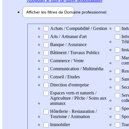
Appliquer
le filtre de durée hebdomadaire
Afficher les filtres de
Domaine pro
fessionnel
Domaine professionel
Achats / Comptabilité / Gestion
Indu
Arts / Artisanat d'art
Info
Tél
Banque / Assurance
Inst
Bâtiment / Travaux Publics
Mark
Commerce / Vente
com
Communication / Multimédia
Res
Conseil / Etudes
San
Direction d'entreprise
Secr
Espaces verts et naturels /
Serv
Agriculture / Pêche / Soins aux
coll
animaux
Spe
Hôtellerie - Restauration /
Tourisme / Animation
Spo
Immobilier
Tran