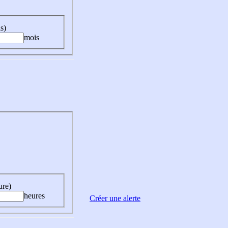
s)
mois
ure)
heures
Créer une alerte