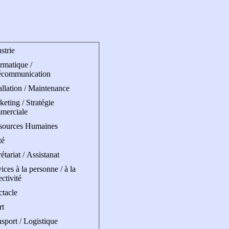
strie
rmatique /
écommunication
allation / Maintenance
eting / Stratégie
merciale
sources Humaines
té
étariat / Assistanat
ices à la personne / à la
ectivité
ctacle
rt
sport / Logistique