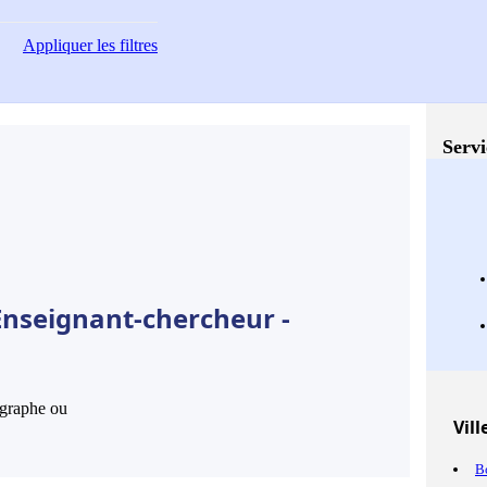
Appliquer
les filtres
Servi
Enseignant-chercheur -
hographe ou
Vill
B