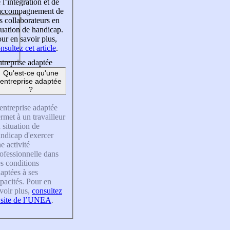
 l’intégration et de
’accompagnement de
s collaborateurs en
tuation de handicap.
ur en savoir plus,
nsultez cet article
.
treprise adaptée
Qu'est-ce qu'une
entreprise adaptée
?
entreprise adaptée
rmet à un travailleur
 situation de
ndicap d'exercer
e activité
ofessionnelle dans
s conditions
aptées à ses
pacités. Pour en
voir plus,
consultez
 site de l’UNEA
.