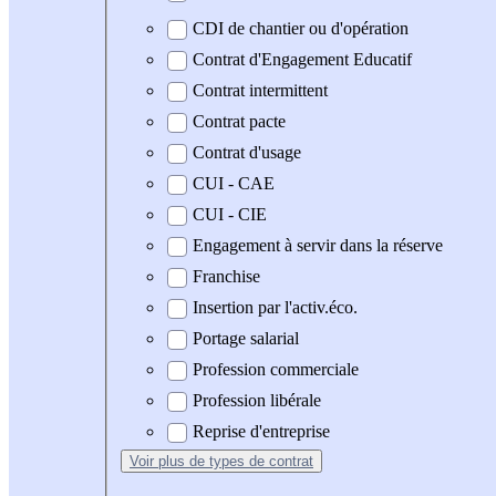
CDI de chantier ou d'opération
Contrat d'Engagement Educatif
Contrat intermittent
Contrat pacte
Contrat d'usage
CUI - CAE
CUI - CIE
Engagement à servir dans la réserve
Franchise
Insertion par l'activ.éco.
Portage salarial
Profession commerciale
Profession libérale
Reprise d'entreprise
Voir plus
de types de contrat