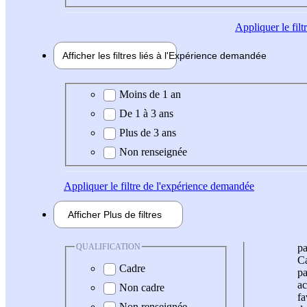
Appliquer
le fil
Afficher les filtres liés à l'
Expérience
demandée
Expérience demandée
Moins de 1 an
De 1 à 3 ans
Plus de 3 ans
Non renseignée
Appliquer
le filtre de l'expérience demandée
Afficher
Plus de
filtres
QUALIFICATION
pa
Ca
Cadre
pa
ac
Non cadre
fa
Non renseignée