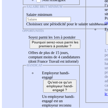
de
l
SALAIRE BRUT MINIMUM
se
si
Salaire minimum
Po
co
Choisissez une périodicité pour le salaire saisi
En
OPPORTUNITÉS
Soyez parmi les 1ers à postuler
Pourquoi serez-vous parmi les
premiers à postuler ?
L'
Offres de plus de 15 jours,
pe
comptant moins de 4 candidatures
en
(dont France Travail est informé)
ha
HANDICAP
un
pr
Employeur handi-
de
engagé
ad
Qu'est-ce qu'un
ca
employeur handi-
sa
engagé ?
le
Un employeur handi-
engagé est un
employeur reconnu