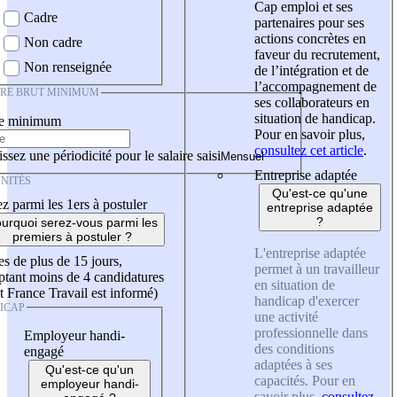
Cap emploi et ses
Cadre
partenaires pour ses
actions concrètes en
Non cadre
faveur du recrutement,
Non renseignée
de l’intégration et de
l’accompagnement de
IRE BRUT MINIMUM
ses collaborateurs en
situation de handicap.
re minimum
Pour en savoir plus,
consultez cet article
.
ssez une périodicité pour le salaire saisi
Entreprise adaptée
NITÉS
Qu'est-ce qu'une
z parmi les 1ers à postuler
entreprise adaptée
?
urquoi serez-vous parmi les
premiers à postuler ?
L'entreprise adaptée
es de plus de 15 jours,
permet à un travailleur
tant moins de 4 candidatures
en situation de
t France Travail est informé)
handicap d'exercer
ICAP
une activité
professionnelle dans
Employeur handi-
des conditions
engagé
adaptées à ses
Qu'est-ce qu'un
capacités. Pour en
employeur handi-
savoir plus,
consultez