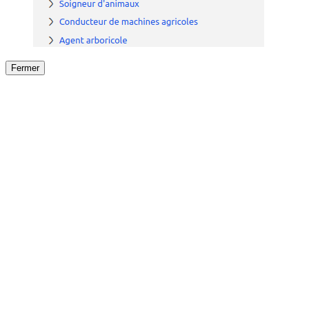
Fermer
Fermer
le détail de l'offre
/
Offre
sur
Offre précéden