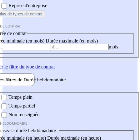
Reprise d'entreprise
plus
de types de contrat
 DE CONTRAT
ée de contrat
ée minimale (en mois)
Durée maximale (en mois)
mois
er
le filtre du type de contrat
les filtres de
Durée hebdo
madaire
 hebdomadaire
Temps plein
Temps partiel
Non renseignée
 HEBDOMADAIRE
cisez la durée hebdomadaire :
ée minimale (en heure)
Durée maximale (en heure)