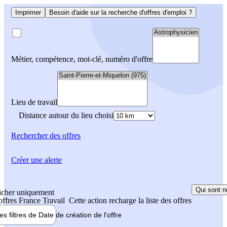
Imprimer
Besoin d'aide sur la recherche d'offres d'emploi ?
Métier, compétence, mot-clé, numéro d'offre
Lieu de travail
Distance autour du lieu choisi
Rechercher
des offres
Créer une alerte
Qui sont n
icher uniquement
 offres France Travail
Cette action recharge la liste des offres
les filtres de
Date de création
de l'offre