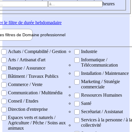
heures
er
le filtre de durée hebdomadaire
les filtres de
Domaine pro
fessionnel
ne professionel
Achats / Comptabilité / Gestion
Industrie
Arts / Artisanat d'art
Informatique /
Télécommunication
Banque / Assurance
Installation / Maintenance
Bâtiment / Travaux Publics
Marketing / Stratégie
Commerce / Vente
commerciale
Communication / Multimédia
Ressources Humaines
Conseil / Etudes
Santé
Direction d'entreprise
Secrétariat / Assistanat
Espaces verts et naturels /
Services à la personne / à l
Agriculture / Pêche / Soins aux
collectivité
animaux