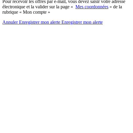
Pour recevoir les offres par e-mail, vous devez saisir votre adresse
électronique et la valider sur la page «
Mes coordonnées
» de la
rubrique « Mon compte »
Annuler
Enregistrer mon alerte
Enregistrer
mon alerte