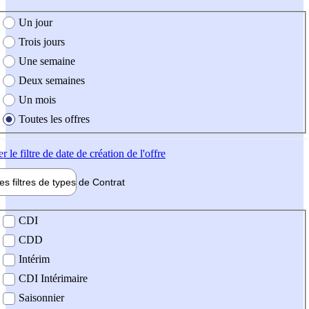
e création de l'offre
Un jour
Trois jours
Une semaine
Deux semaines
Un mois
Toutes les offres
er
le filtre de date de création de l'offre
les filtres de types de
Contrat
de contrat
CDI
CDD
Intérim
CDI Intérimaire
Saisonnier