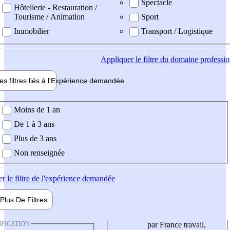
Spectacle
Hôtellerie - Restauration /
Tourisme / Animation
Sport
Immobilier
Transport / Logistique
Appliquer
le filtre du domaine professi
es filtres liés à l'
Expérience
demandée
ience demandée
Moins de 1 an
De 1 à 3 ans
Plus de 3 ans
Non renseignée
er
le filtre de l'expérience demandée
Plus De
Filtres
IFICATION
par France travail,