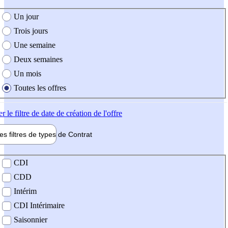
e création de l'offre
Un jour
Trois jours
Une semaine
Deux semaines
Un mois
Toutes les offres
er
le filtre de date de création de l'offre
les filtres de types de
Contrat
de contrat
CDI
CDD
Intérim
CDI Intérimaire
Saisonnier