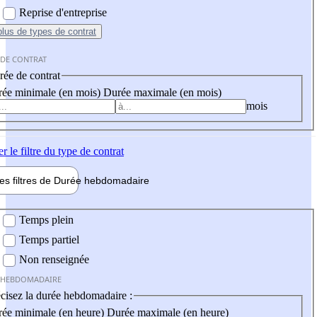
Reprise d'entreprise
plus
de types de contrat
 DE CONTRAT
ée de contrat
ée minimale (en mois)
Durée maximale (en mois)
mois
er
le filtre du type de contrat
les filtres de
Durée hebdo
madaire
 hebdomadaire
Temps plein
Temps partiel
Non renseignée
 HEBDOMADAIRE
cisez la durée hebdomadaire :
ée minimale (en heure)
Durée maximale (en heure)