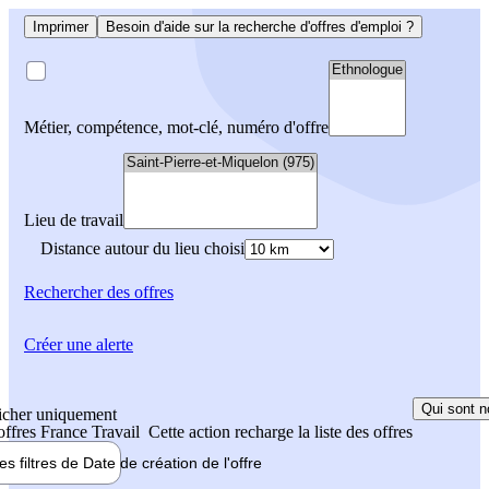
Imprimer
Besoin d'aide sur la recherche d'offres d'emploi ?
Métier, compétence, mot-clé, numéro d'offre
Lieu de travail
Distance autour du lieu choisi
Rechercher
des offres
Créer une alerte
Qui sont n
icher uniquement
 offres France Travail
Cette action recharge la liste des offres
les filtres de
Date de création
de l'offre