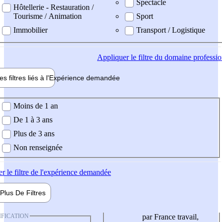
Spectacle
Hôtellerie - Restauration /
Tourisme / Animation
Sport
Immobilier
Transport / Logistique
Appliquer
le filtre du domaine professi
es filtres liés à l'
Expérience
demandée
ience demandée
Moins de 1 an
De 1 à 3 ans
Plus de 3 ans
Non renseignée
er
le filtre de l'expérience demandée
Plus De
Filtres
IFICATION
par France travail,