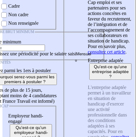
Cap emploi et ses
Cadre
partenaires pour ses
actions concrètes en
Non cadre
faveur du recrutement,
Non renseignée
de l’intégration et de
l’accompagnement de
IRE BRUT MINIMUM
ses collaborateurs en
situation de handicap.
re minimum
Pour en savoir plus,
consultez cet article
.
ssez une périodicité pour le salaire saisi
Entreprise adaptée
NITÉS
Qu'est-ce qu'une
z parmi les 1ers à postuler
entreprise adaptée
?
urquoi serez-vous parmi les
premiers à postuler ?
L'entreprise adaptée
es de plus de 15 jours,
permet à un travailleur
tant moins de 4 candidatures
en situation de
t France Travail est informé)
handicap d'exercer
ICAP
une activité
professionnelle dans
Employeur handi-
des conditions
engagé
adaptées à ses
Qu'est-ce qu'un
capacités. Pour en
employeur handi-
savoir plus,
consultez