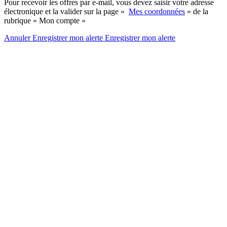
Pour recevoir les offres par e-mail, vous devez saisir votre adresse
électronique et la valider sur la page «
Mes coordonnées
» de la
rubrique « Mon compte »
Annuler
Enregistrer mon alerte
Enregistrer
mon alerte