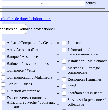
heures
er
le filtre de durée hebdomadaire
les filtres de
Domaine pro
fessionnel
ne professionel
Achats / Comptabilité / Gestion
Industrie
Arts / Artisanat d'art
Informatique /
Télécommunication
Banque / Assurance
Installation / Maintenance
Bâtiment / Travaux Publics
Marketing / Stratégie
Commerce / Vente
commerciale
Communication / Multimédia
Ressources Humaines
Conseil / Etudes
Santé
Direction d'entreprise
Secrétariat / Assistanat
Espaces verts et naturels /
Services à la personne / à l
Agriculture / Pêche / Soins aux
collectivité
animaux