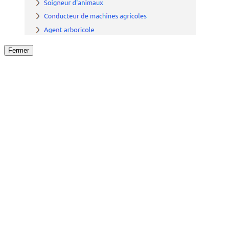
Fermer
Fermer
le détail de l'offre
/
Offre
sur
Offre précéden