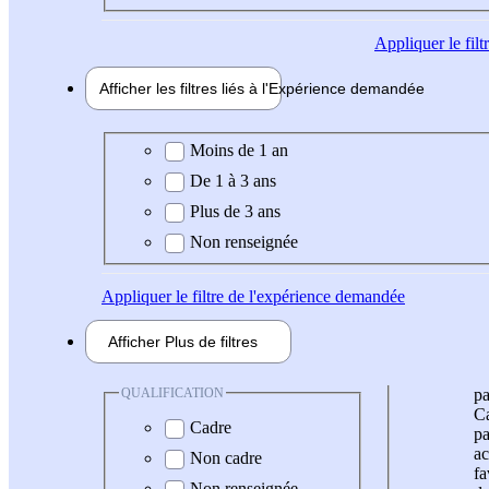
Appliquer
le fil
Afficher les filtres liés à l'
Expérience
demandée
Expérience demandée
Moins de 1 an
De 1 à 3 ans
Plus de 3 ans
Non renseignée
Appliquer
le filtre de l'expérience demandée
Afficher
Plus de
filtres
QUALIFICATION
pa
Ca
Cadre
pa
ac
Non cadre
fa
Non renseignée