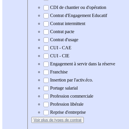
CDI de chantier ou d'opération
Contrat d'Engagement Educatif
Contrat intermittent
Contrat pacte
Contrat d'usage
CUI - CAE
CUI - CIE
Engagement à servir dans la réserve
Franchise
Insertion par l'activ.éco.
Portage salarial
Profession commerciale
Profession libérale
Reprise d'entreprise
Voir plus
de types de contrat