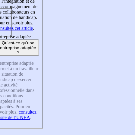
 l’intégration et de
’accompagnement de
s collaborateurs en
tuation de handicap.
ur en savoir plus,
nsultez cet article
.
treprise adaptée
Qu'est-ce qu'une
entreprise adaptée
?
entreprise adaptée
rmet à un travailleur
 situation de
ndicap d'exercer
e activité
ofessionnelle dans
s conditions
aptées à ses
pacités. Pour en
voir plus,
consultez
 site de l’UNEA
.