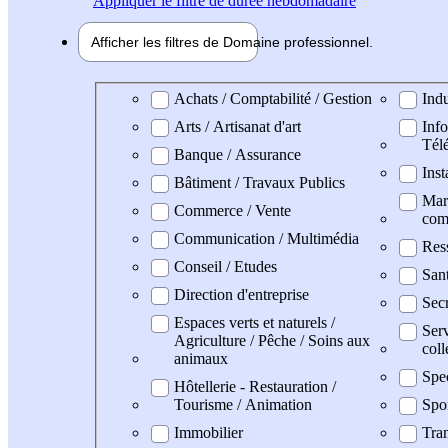
Appliquer
le filtre de durée hebdomadaire
Afficher les filtres de
Domaine pro
fessionnel
Domaine professionel
Achats / Comptabilité / Gestion
Indu
Arts / Artisanat d'art
Info
Tél
Banque / Assurance
Inst
Bâtiment / Travaux Publics
Mark
Commerce / Vente
com
Communication / Multimédia
Res
Conseil / Etudes
San
Direction d'entreprise
Secr
Espaces verts et naturels /
Serv
Agriculture / Pêche / Soins aux
coll
animaux
Spe
Hôtellerie - Restauration /
Tourisme / Animation
Spo
Immobilier
Tran