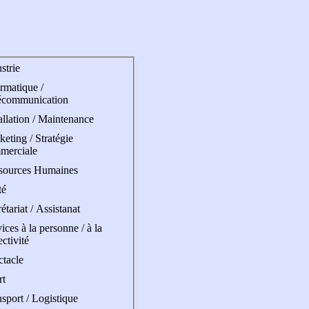
strie
rmatique /
écommunication
allation / Maintenance
eting / Stratégie
merciale
sources Humaines
té
étariat / Assistanat
ices à la personne / à la
ectivité
ctacle
rt
sport / Logistique