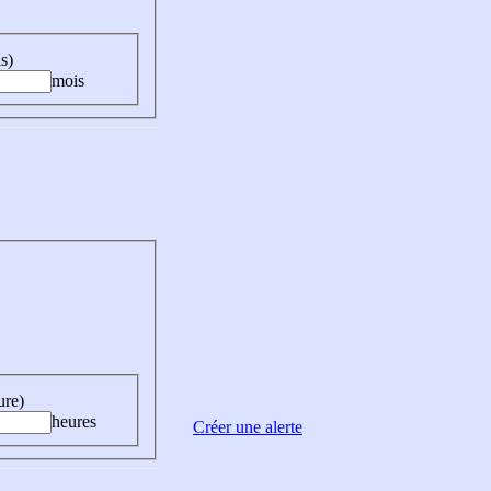
s)
mois
ure)
heures
Créer une alerte