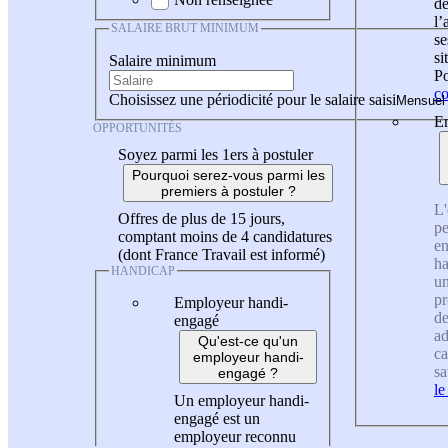
de
l
SALAIRE BRUT MINIMUM
se
si
Salaire minimum
Po
co
Choisissez une périodicité pour le salaire saisi
En
OPPORTUNITÉS
Soyez parmi les 1ers à postuler
Pourquoi serez-vous parmi les
premiers à postuler ?
L'
Offres de plus de 15 jours,
pe
comptant moins de 4 candidatures
en
(dont France Travail est informé)
ha
HANDICAP
un
pr
Employeur handi-
de
engagé
ad
Qu'est-ce qu'un
ca
employeur handi-
sa
engagé ?
le
Un employeur handi-
engagé est un
employeur reconnu