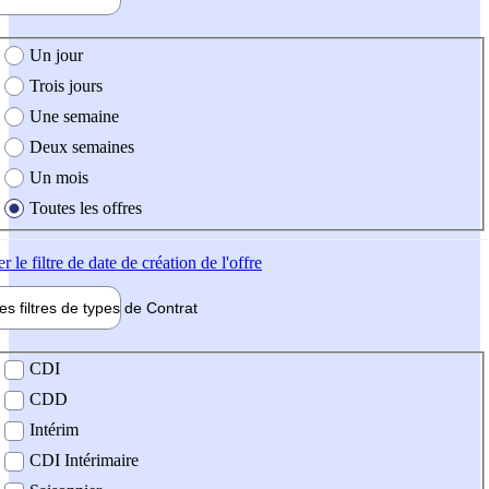
e création de l'offre
Un jour
Trois jours
Une semaine
Deux semaines
Un mois
Toutes les offres
er
le filtre de date de création de l'offre
les filtres de types de
Contrat
de contrat
CDI
CDD
Intérim
CDI Intérimaire