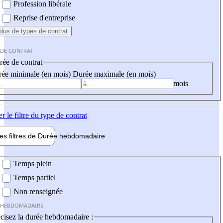
Profession libérale
Reprise d'entreprise
plus
de types de contrat
 DE CONTRAT
ée de contrat
ée minimale (en mois)
Durée maximale (en mois)
mois
er
le filtre du type de contrat
les filtres de
Durée hebdo
madaire
 hebdomadaire
Temps plein
Temps partiel
Non renseignée
 HEBDOMADAIRE
cisez la durée hebdomadaire :