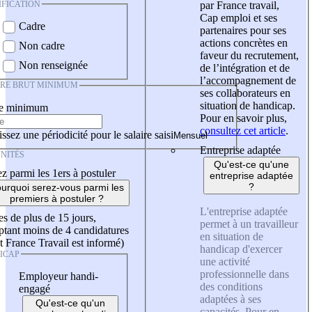
IFICATION
par France travail,
Cap emploi et ses
Cadre
partenaires pour ses
actions concrètes en
Non cadre
faveur du recrutement,
Non renseignée
de l’intégration et de
l’accompagnement de
IRE BRUT MINIMUM
ses collaborateurs en
situation de handicap.
re minimum
Pour en savoir plus,
consultez cet article
.
ssez une périodicité pour le salaire saisi
Entreprise adaptée
NITÉS
Qu'est-ce qu'une
z parmi les 1ers à postuler
entreprise adaptée
?
urquoi serez-vous parmi les
premiers à postuler ?
L'entreprise adaptée
es de plus de 15 jours,
permet à un travailleur
tant moins de 4 candidatures
en situation de
t France Travail est informé)
handicap d'exercer
ICAP
une activité
professionnelle dans
Employeur handi-
des conditions
engagé
adaptées à ses
Qu'est-ce qu'un
capacités. Pour en