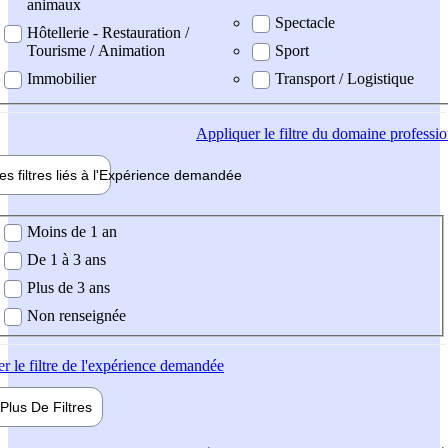
animaux
Spectacle
Hôtellerie - Restauration /
Tourisme / Animation
Sport
Immobilier
Transport / Logistique
Appliquer
le filtre du domaine professi
es filtres liés à l'
Expérience
demandée
ience demandée
Moins de 1 an
De 1 à 3 ans
Plus de 3 ans
Non renseignée
er
le filtre de l'expérience demandée
Plus De
Filtres