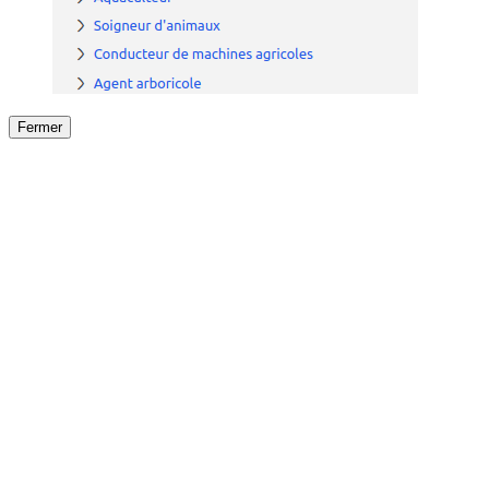
Fermer
Fermer
le détail de l'offre
/
Offre
sur
Offre précéden