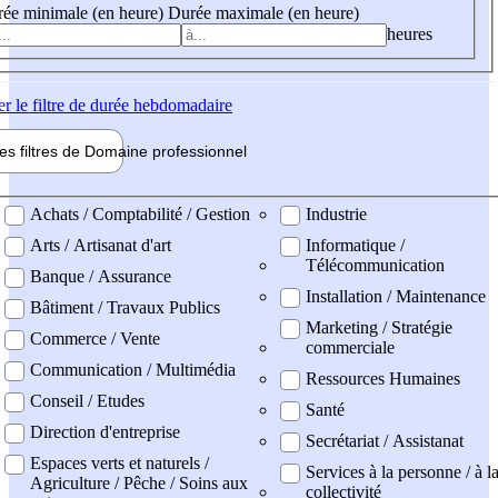
ée minimale (en heure)
Durée maximale (en heure)
heures
er
le filtre de durée hebdomadaire
les filtres de
Domaine pro
fessionnel
ne professionel
Achats / Comptabilité / Gestion
Industrie
Arts / Artisanat d'art
Informatique /
Télécommunication
Banque / Assurance
Installation / Maintenance
Bâtiment / Travaux Publics
Marketing / Stratégie
Commerce / Vente
commerciale
Communication / Multimédia
Ressources Humaines
Conseil / Etudes
Santé
Direction d'entreprise
Secrétariat / Assistanat
Espaces verts et naturels /
Services à la personne / à l
Agriculture / Pêche / Soins aux
collectivité