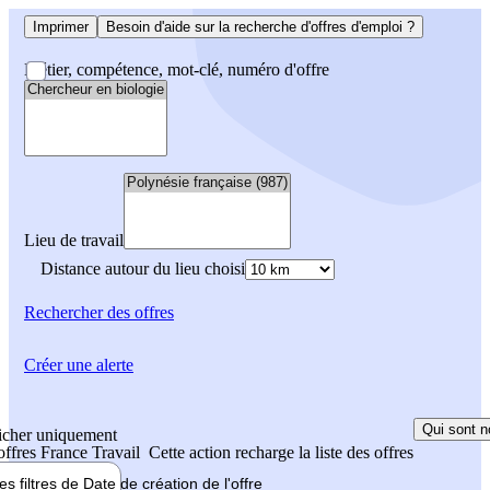
Imprimer
Besoin d'aide sur la recherche d'offres d'emploi ?
Métier, compétence, mot-clé, numéro d'offre
Lieu de travail
Distance autour du lieu choisi
Rechercher
des offres
Créer une alerte
Qui sont n
icher uniquement
 offres France Travail
Cette action recharge la liste des offres
les filtres de
Date de création
de l'offre