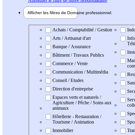
Appliquer
le filtre de durée hebdomadaire
Afficher les filtres de
Domaine pro
fessionnel
Domaine professionel
Achats / Comptabilité / Gestion
Indu
Arts / Artisanat d'art
Info
Tél
Banque / Assurance
Inst
Bâtiment / Travaux Publics
Mark
Commerce / Vente
com
Communication / Multimédia
Res
Conseil / Etudes
San
Direction d'entreprise
Secr
Espaces verts et naturels /
Serv
Agriculture / Pêche / Soins aux
coll
animaux
Spe
Hôtellerie - Restauration /
Tourisme / Animation
Spo
Immobilier
Tran