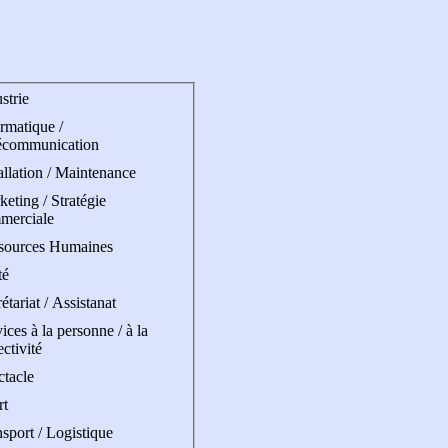
strie
rmatique /
écommunication
allation / Maintenance
eting / Stratégie
merciale
sources Humaines
té
étariat / Assistanat
ices à la personne / à la
ectivité
ctacle
rt
sport / Logistique