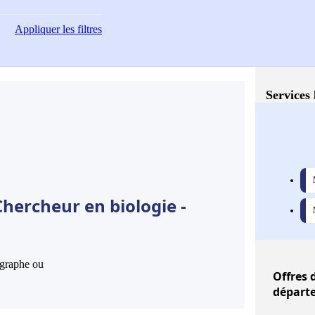
Appliquer
les filtres
Services 
hercheur en biologie -
hographe ou
Offres
d
départe