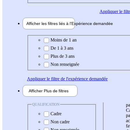
Appliquer
le fil
Afficher les filtres liés à l'
Expérience
demandée
Expérience demandée
Moins de 1 an
De 1 à 3 ans
Plus de 3 ans
Non renseignée
Appliquer
le filtre de l'expérience demandée
Afficher
Plus de
filtres
QUALIFICATION
pa
Ca
Cadre
pa
ac
Non cadre
fa
Non renseignée