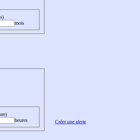
s)
mois
ure)
heures
Créer une alerte