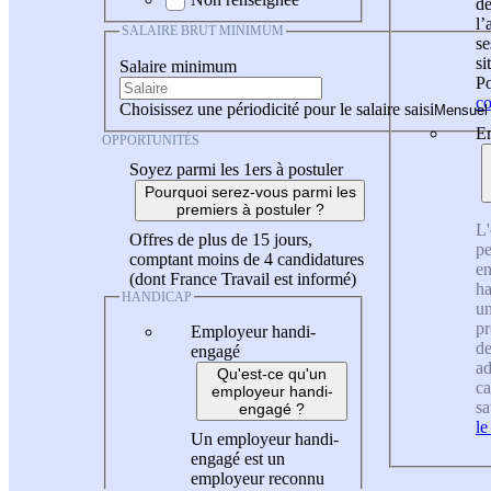
de
l
SALAIRE BRUT MINIMUM
se
si
Salaire minimum
Po
co
Choisissez une périodicité pour le salaire saisi
En
OPPORTUNITÉS
Soyez parmi les 1ers à postuler
Pourquoi serez-vous parmi les
premiers à postuler ?
L'
Offres de plus de 15 jours,
pe
comptant moins de 4 candidatures
en
(dont France Travail est informé)
ha
HANDICAP
un
pr
Employeur handi-
de
engagé
ad
Qu'est-ce qu'un
ca
employeur handi-
sa
engagé ?
le
Un employeur handi-
engagé est un
employeur reconnu