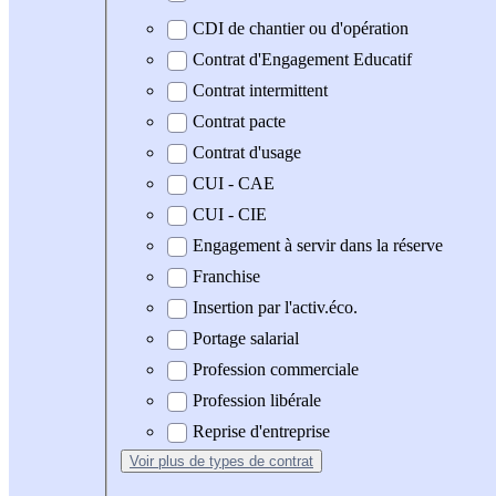
CDI de chantier ou d'opération
Contrat d'Engagement Educatif
Contrat intermittent
Contrat pacte
Contrat d'usage
CUI - CAE
CUI - CIE
Engagement à servir dans la réserve
Franchise
Insertion par l'activ.éco.
Portage salarial
Profession commerciale
Profession libérale
Reprise d'entreprise
Voir plus
de types de contrat