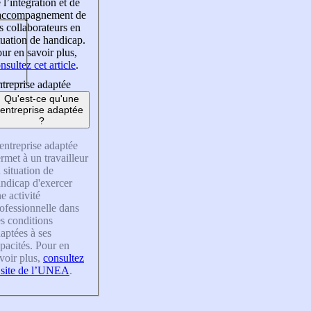
 l’intégration et de
’accompagnement de
s collaborateurs en
tuation de handicap.
ur en savoir plus,
nsultez cet article
.
treprise adaptée
Qu'est-ce qu'une
entreprise adaptée
?
entreprise adaptée
rmet à un travailleur
 situation de
ndicap d'exercer
e activité
ofessionnelle dans
s conditions
aptées à ses
pacités. Pour en
voir plus,
consultez
 site de l’UNEA
.