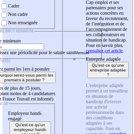
Cap emploi et ses
Cadre
partenaires pour ses
actions concrètes en
Non cadre
faveur du recrutement,
Non renseignée
de l’intégration et de
l’accompagnement de
IRE BRUT MINIMUM
ses collaborateurs en
situation de handicap.
re minimum
Pour en savoir plus,
consultez cet article
.
ssez une périodicité pour le salaire saisi
Entreprise adaptée
NITÉS
Qu'est-ce qu'une
z parmi les 1ers à postuler
entreprise adaptée
?
urquoi serez-vous parmi les
premiers à postuler ?
L'entreprise adaptée
es de plus de 15 jours,
permet à un travailleur
tant moins de 4 candidatures
en situation de
t France Travail est informé)
handicap d'exercer
ICAP
une activité
professionnelle dans
Employeur handi-
des conditions
engagé
adaptées à ses
Qu'est-ce qu'un
capacités. Pour en
employeur handi-
savoir plus,
consultez