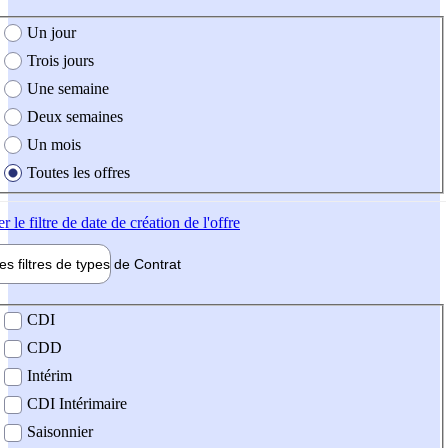
e création de l'offre
Un jour
Trois jours
Une semaine
Deux semaines
Un mois
Toutes les offres
er
le filtre de date de création de l'offre
les filtres de types de
Contrat
de contrat
CDI
CDD
Intérim
CDI Intérimaire
Saisonnier