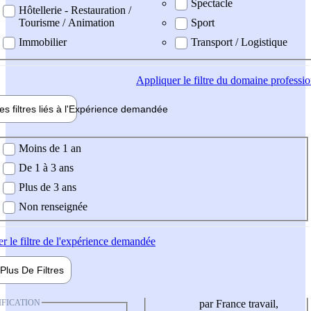
Spectacle
Hôtellerie - Restauration /
Tourisme / Animation
Sport
Immobilier
Transport / Logistique
Appliquer
le filtre du domaine professi
es filtres liés à l'
Expérience
demandée
ience demandée
Moins de 1 an
De 1 à 3 ans
Plus de 3 ans
Non renseignée
er
le filtre de l'expérience demandée
Plus De
Filtres
IFICATION
par France travail,