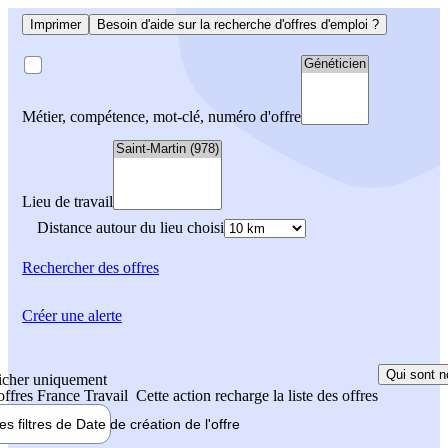
Imprimer
Besoin d'aide sur la recherche d'offres d'emploi ?
Métier, compétence, mot-clé, numéro d'offre
Lieu de travail
Distance autour du lieu choisi
Rechercher
des offres
Créer une alerte
Qui sont n
icher uniquement
 offres France Travail
Cette action recharge la liste des offres
les filtres de
Date de création
de l'offre