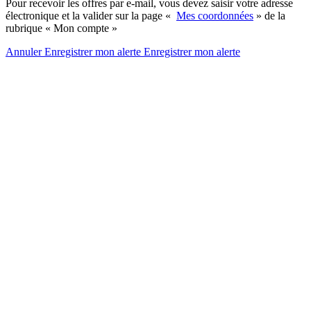
Pour recevoir les offres par e-mail, vous devez saisir votre adresse
électronique et la valider sur la page «
Mes coordonnées
» de la
rubrique « Mon compte »
Annuler
Enregistrer mon alerte
Enregistrer
mon alerte