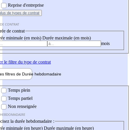
Reprise d'entreprise
plus
de types de contrat
 DE CONTRAT
ée de contrat
ée minimale (en mois)
Durée maximale (en mois)
mois
er
le filtre du type de contrat
les filtres de
Durée hebdo
madaire
 hebdomadaire
Temps plein
Temps partiel
Non renseignée
 HEBDOMADAIRE
cisez la durée hebdomadaire :
ée minimale (en heure)
Durée maximale (en heure)