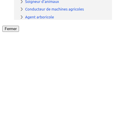
Fermer
Fermer
le détail de l'offre
/
Offre
sur
Offre précéden