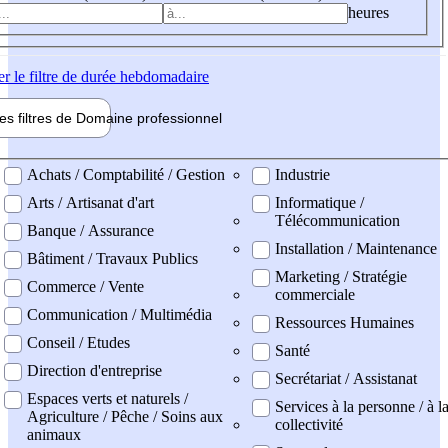
heures
er
le filtre de durée hebdomadaire
les filtres de
Domaine pro
fessionnel
ne professionel
Achats / Comptabilité / Gestion
Industrie
Arts / Artisanat d'art
Informatique /
Télécommunication
Banque / Assurance
Installation / Maintenance
Bâtiment / Travaux Publics
Marketing / Stratégie
Commerce / Vente
commerciale
Communication / Multimédia
Ressources Humaines
Conseil / Etudes
Santé
Direction d'entreprise
Secrétariat / Assistanat
Espaces verts et naturels /
Services à la personne / à l
Agriculture / Pêche / Soins aux
collectivité
animaux