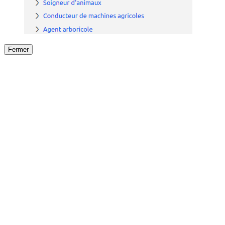
Fermer
Fermer
le détail de l'offre
/
Offre
sur
Offre précéden