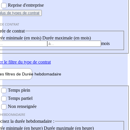
Reprise d'entreprise
plus
de types de contrat
 DE CONTRAT
ée de contrat
ée minimale (en mois)
Durée maximale (en mois)
mois
er
le filtre du type de contrat
les filtres de
Durée hebdo
madaire
 hebdomadaire
Temps plein
Temps partiel
Non renseignée
 HEBDOMADAIRE
cisez la durée hebdomadaire :
ée minimale (en heure)
Durée maximale (en heure)