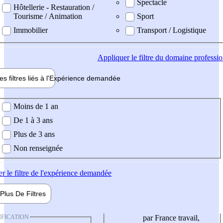
Spectacle
Hôtellerie - Restauration /
Tourisme / Animation
Sport
Immobilier
Transport / Logistique
Appliquer
le filtre du domaine professi
es filtres liés à l'
Expérience
demandée
ience demandée
Moins de 1 an
De 1 à 3 ans
Plus de 3 ans
Non renseignée
er
le filtre de l'expérience demandée
Plus De
Filtres
IFICATION
par France travail,