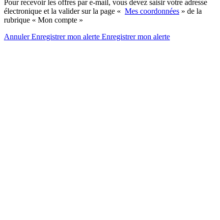
Pour recevoir les offres par e-mail, vous devez saisir votre adresse
électronique et la valider sur la page «
Mes coordonnées
» de la
rubrique « Mon compte »
Annuler
Enregistrer mon alerte
Enregistrer
mon alerte