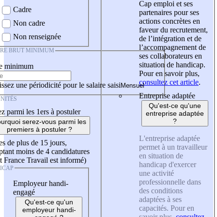
Cap emploi et ses
Cadre
partenaires pour ses
actions concrètes en
Non cadre
faveur du recrutement,
Non renseignée
de l’intégration et de
l’accompagnement de
IRE BRUT MINIMUM
ses collaborateurs en
situation de handicap.
re minimum
Pour en savoir plus,
consultez cet article
.
ssez une périodicité pour le salaire saisi
Entreprise adaptée
NITÉS
Qu'est-ce qu'une
z parmi les 1ers à postuler
entreprise adaptée
?
urquoi serez-vous parmi les
premiers à postuler ?
L'entreprise adaptée
es de plus de 15 jours,
permet à un travailleur
tant moins de 4 candidatures
en situation de
t France Travail est informé)
handicap d'exercer
ICAP
une activité
professionnelle dans
Employeur handi-
des conditions
engagé
adaptées à ses
Qu'est-ce qu'un
capacités. Pour en
employeur handi-
savoir plus,
consultez