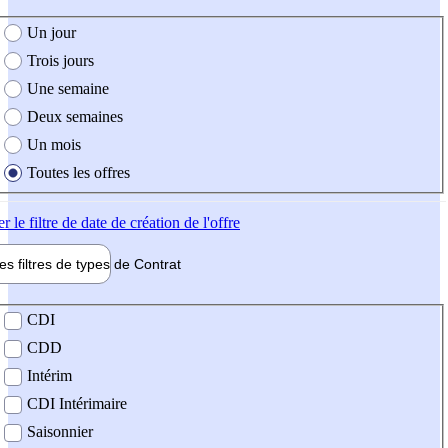
e création de l'offre
Un jour
Trois jours
Une semaine
Deux semaines
Un mois
Toutes les offres
er
le filtre de date de création de l'offre
les filtres de types de
Contrat
de contrat
CDI
CDD
Intérim
CDI Intérimaire
Saisonnier