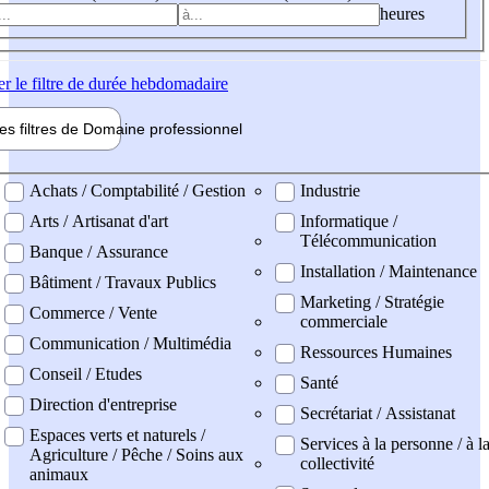
heures
er
le filtre de durée hebdomadaire
les filtres de
Domaine pro
fessionnel
ne professionel
Achats / Comptabilité / Gestion
Industrie
Arts / Artisanat d'art
Informatique /
Télécommunication
Banque / Assurance
Installation / Maintenance
Bâtiment / Travaux Publics
Marketing / Stratégie
Commerce / Vente
commerciale
Communication / Multimédia
Ressources Humaines
Conseil / Etudes
Santé
Direction d'entreprise
Secrétariat / Assistanat
Espaces verts et naturels /
Services à la personne / à l
Agriculture / Pêche / Soins aux
collectivité
animaux