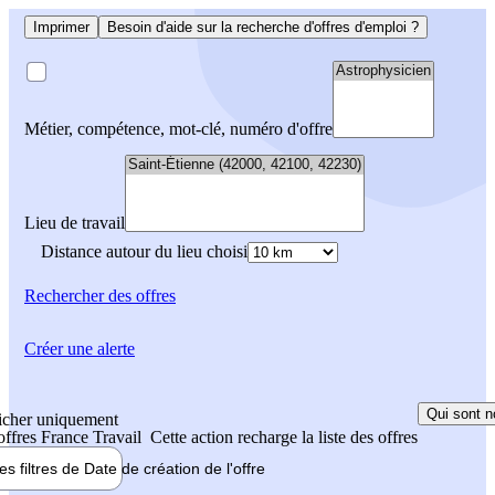
Imprimer
Besoin d'aide sur la recherche d'offres d'emploi ?
Métier, compétence, mot-clé, numéro d'offre
Lieu de travail
Distance autour du lieu choisi
Rechercher
des offres
Créer une alerte
Qui sont n
icher uniquement
 offres France Travail
Cette action recharge la liste des offres
les filtres de
Date de création
de l'offre