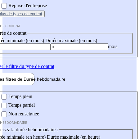
Reprise d'entreprise
plus
de types de contrat
 DE CONTRAT
ée de contrat
ée minimale (en mois)
Durée maximale (en mois)
mois
er
le filtre du type de contrat
les filtres de
Durée hebdo
madaire
 hebdomadaire
Temps plein
Temps partiel
Non renseignée
 HEBDOMADAIRE
cisez la durée hebdomadaire :
ée minimale (en heure)
Durée maximale (en heure)