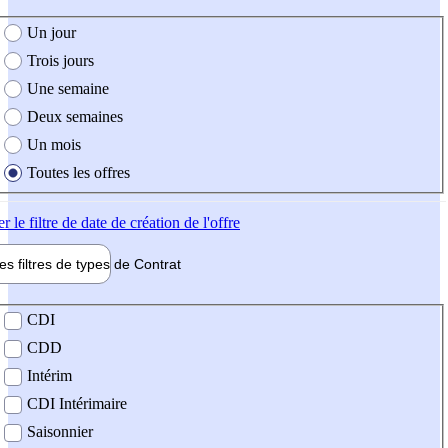
e création de l'offre
Un jour
Trois jours
Une semaine
Deux semaines
Un mois
Toutes les offres
er
le filtre de date de création de l'offre
les filtres de types de
Contrat
de contrat
CDI
CDD
Intérim
CDI Intérimaire
Saisonnier