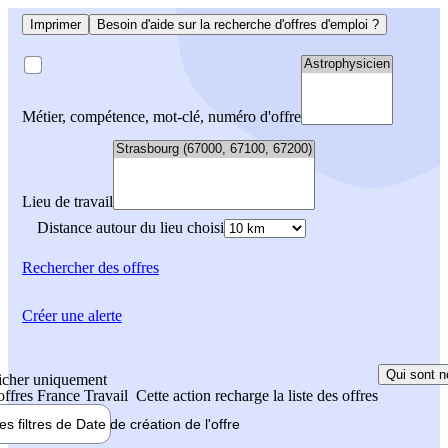
Imprimer
Besoin d'aide sur la recherche d'offres d'emploi ?
Métier, compétence, mot-clé, numéro d'offre
Lieu de travail
Distance autour du lieu choisi
Rechercher
des offres
Créer une alerte
Qui sont n
icher uniquement
 offres France Travail
Cette action recharge la liste des offres
les filtres de
Date de création
de l'offre