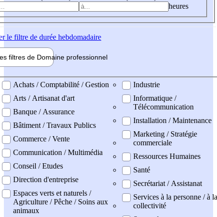
heures
er
le filtre de durée hebdomadaire
les filtres de
Domaine pro
fessionnel
ne professionel
Achats / Comptabilité / Gestion
Industrie
Arts / Artisanat d'art
Informatique /
Télécommunication
Banque / Assurance
Installation / Maintenance
Bâtiment / Travaux Publics
Marketing / Stratégie
Commerce / Vente
commerciale
Communication / Multimédia
Ressources Humaines
Conseil / Etudes
Santé
Direction d'entreprise
Secrétariat / Assistanat
Espaces verts et naturels /
Services à la personne / à l
Agriculture / Pêche / Soins aux
collectivité
animaux