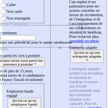
Cap emploi et ses
Cadre
partenaires pour ses
actions concrètes en
Non cadre
faveur du recrutement,
Non renseignée
de l’intégration et de
l’accompagnement de
IRE BRUT MINIMUM
ses collaborateurs en
situation de handicap.
re minimum
Pour en savoir plus,
consultez cet article
.
ssez une périodicité pour le salaire saisi
Entreprise adaptée
NITÉS
Qu'est-ce qu'une
z parmi les 1ers à postuler
entreprise adaptée
?
urquoi serez-vous parmi les
premiers à postuler ?
L'entreprise adaptée
es de plus de 15 jours,
permet à un travailleur
tant moins de 4 candidatures
en situation de
t France Travail est informé)
handicap d'exercer
ICAP
une activité
professionnelle dans
Employeur handi-
des conditions
engagé
adaptées à ses
Qu'est-ce qu'un
capacités. Pour en
employeur handi-
savoir plus,
consultez