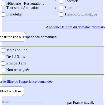
Spectacle
Hôtellerie - Restauration /
Tourisme / Animation
Sport
Immobilier
Transport / Logistique
Appliquer
le filtre du domaine professi
es filtres liés à l'
Expérience
demandée
ience demandée
Moins de 1 an
De 1 à 3 ans
Plus de 3 ans
Non renseignée
er
le filtre de l'expérience demandée
Plus De
Filtres
IFICATION
par France travail,