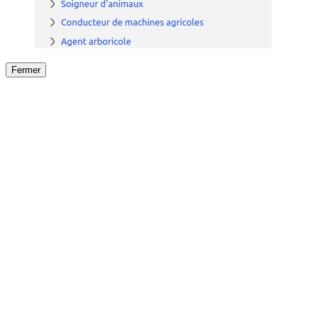
Fermer
Fermer
le détail de l'offre
/
Offre
sur
Offre précéden