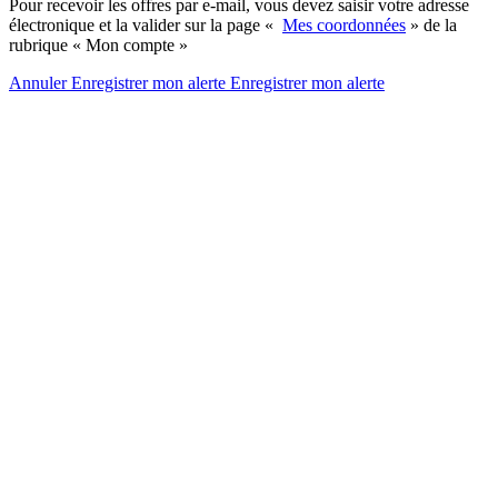
Pour recevoir les offres par e-mail, vous devez saisir votre adresse
électronique et la valider sur la page «
Mes coordonnées
» de la
rubrique « Mon compte »
Annuler
Enregistrer mon alerte
Enregistrer
mon alerte