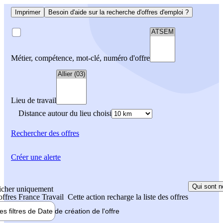
Imprimer
Besoin d'aide sur la recherche d'offres d'emploi ?
Métier, compétence, mot-clé, numéro d'offre
Lieu de travail
Distance autour du lieu choisi
Rechercher
des offres
Créer une alerte
Qui sont n
icher uniquement
 offres France Travail
Cette action recharge la liste des offres
les filtres de
Date de création
de l'offre