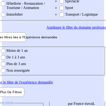
Spectacle
Hôtellerie - Restauration /
Tourisme / Animation
Sport
Immobilier
Transport / Logistique
Appliquer
le filtre du domaine professi
es filtres liés à l'
Expérience
demandée
ience demandée
Moins de 1 an
De 1 à 3 ans
Plus de 3 ans
Non renseignée
er
le filtre de l'expérience demandée
Plus De
Filtres
IFICATION
par France travail,