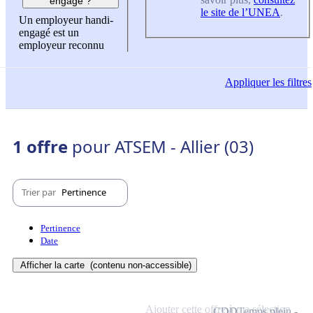
engagé ?
le site de l’UNEA
.
Un employeur handi-
engagé est un
employeur reconnu
Appliquer
les filtres
1 offre
pour ATSEM - Allier (03)
Trier par
Pertinence
Pertinence
Date
Afficher la carte
(contenu non-accessible)
Ajouter cette offre à ma sélection
CDD
Temps plein