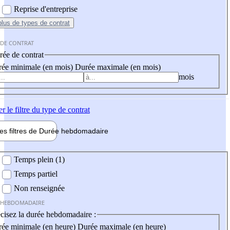
Reprise d'entreprise
plus
de types de contrat
 DE CONTRAT
ée de contrat
ée minimale (en mois)
Durée maximale (en mois)
mois
er
le filtre du type de contrat
les filtres de
Durée hebdo
madaire
 hebdomadaire
Temps plein (1)
Temps partiel
Non renseignée
 HEBDOMADAIRE
cisez la durée hebdomadaire :
ée minimale (en heure)
Durée maximale (en heure)