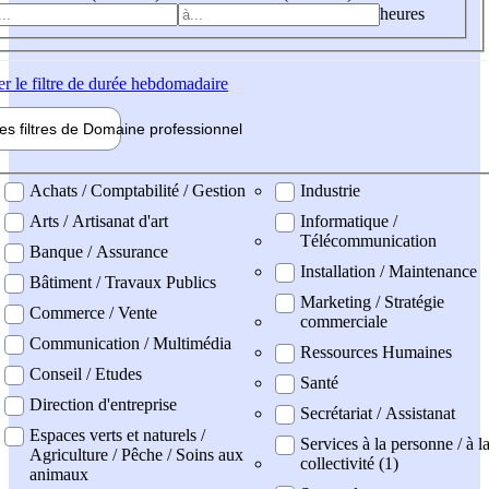
heures
er
le filtre de durée hebdomadaire
les filtres de
Domaine pro
fessionnel
ne professionel
Achats / Comptabilité / Gestion
Industrie
Arts / Artisanat d'art
Informatique /
Télécommunication
Banque / Assurance
Installation / Maintenance
Bâtiment / Travaux Publics
Marketing / Stratégie
Commerce / Vente
commerciale
Communication / Multimédia
Ressources Humaines
Conseil / Etudes
Santé
Direction d'entreprise
Secrétariat / Assistanat
Espaces verts et naturels /
Services à la personne / à l
Agriculture / Pêche / Soins aux
collectivité (1)
animaux