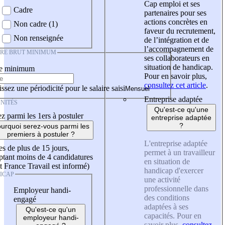
Cap emploi et ses
Cadre
partenaires pour ses
actions concrètes en
Non cadre (1)
faveur du recrutement,
Non renseignée
de l’intégration et de
l’accompagnement de
IRE BRUT MINIMUM
ses collaborateurs en
situation de handicap.
re minimum
Pour en savoir plus,
consultez cet article
.
ssez une périodicité pour le salaire saisi
Entreprise adaptée
NITÉS
Qu'est-ce qu'une
z parmi les 1ers à postuler
entreprise adaptée
?
urquoi serez-vous parmi les
premiers à postuler ?
L'entreprise adaptée
es de plus de 15 jours,
permet à un travailleur
tant moins de 4 candidatures
en situation de
t France Travail est informé)
handicap d'exercer
ICAP
une activité
professionnelle dans
Employeur handi-
des conditions
engagé
adaptées à ses
Qu'est-ce qu'un
capacités. Pour en
employeur handi-
savoir plus,
consultez