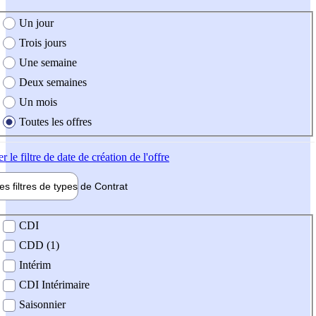
e création de l'offre
Un jour
Trois jours
Une semaine
Deux semaines
Un mois
Toutes les offres
er
le filtre de date de création de l'offre
les filtres de types de
Contrat
de contrat
CDI
CDD (1)
Intérim
CDI Intérimaire
Saisonnier