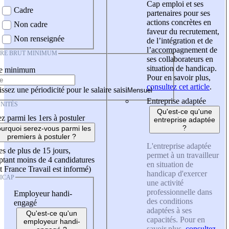
Cap emploi et ses
Cadre
partenaires pour ses
actions concrètes en
Non cadre
faveur du recrutement,
Non renseignée
de l’intégration et de
l’accompagnement de
IRE BRUT MINIMUM
ses collaborateurs en
situation de handicap.
re minimum
Pour en savoir plus,
consultez cet article
.
ssez une périodicité pour le salaire saisi
Entreprise adaptée
NITÉS
Qu'est-ce qu'une
z parmi les 1ers à postuler
entreprise adaptée
?
urquoi serez-vous parmi les
premiers à postuler ?
L'entreprise adaptée
es de plus de 15 jours,
permet à un travailleur
tant moins de 4 candidatures
en situation de
t France Travail est informé)
handicap d'exercer
ICAP
une activité
professionnelle dans
Employeur handi-
des conditions
engagé
adaptées à ses
Qu'est-ce qu'un
capacités. Pour en
employeur handi-
savoir plus,
consultez