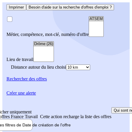
Imprimer
Besoin d'aide sur la recherche d'offres d'emploi ?
Métier, compétence, mot-clé, numéro d'offre
Lieu de travail
Distance autour du lieu choisi
Rechercher
des offres
Créer une alerte
Qui sont n
icher uniquement
 offres France Travail
Cette action recharge la liste des offres
les filtres de
Date de création
de l'offre