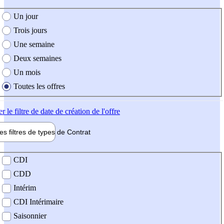
e création de l'offre
Un jour
Trois jours
Une semaine
Deux semaines
Un mois
Toutes les offres
er
le filtre de date de création de l'offre
les filtres de types de
Contrat
de contrat
CDI
CDD
Intérim
CDI Intérimaire
Saisonnier