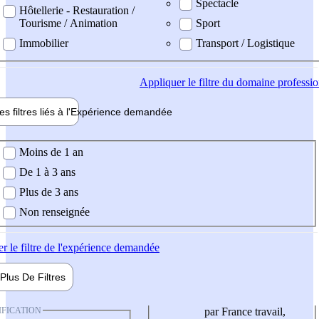
Spectacle
Hôtellerie - Restauration /
Tourisme / Animation
Sport
Immobilier
Transport / Logistique
Appliquer
le filtre du domaine professi
es filtres liés à l'
Expérience
demandée
ience demandée
Moins de 1 an
De 1 à 3 ans
Plus de 3 ans
Non renseignée
er
le filtre de l'expérience demandée
Plus De
Filtres
IFICATION
par France travail,