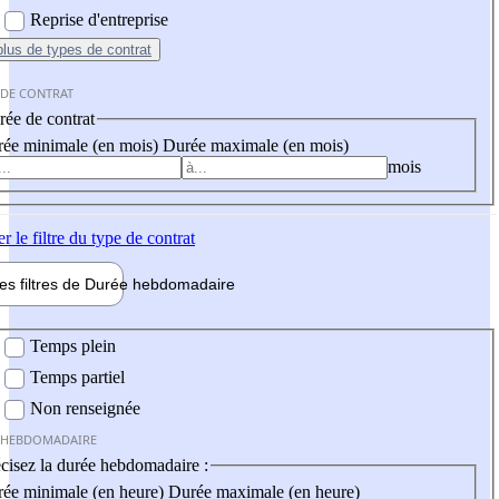
Reprise d'entreprise
plus
de types de contrat
 DE CONTRAT
ée de contrat
ée minimale (en mois)
Durée maximale (en mois)
mois
er
le filtre du type de contrat
les filtres de
Durée hebdo
madaire
 hebdomadaire
Temps plein
Temps partiel
Non renseignée
 HEBDOMADAIRE
cisez la durée hebdomadaire :
ée minimale (en heure)
Durée maximale (en heure)