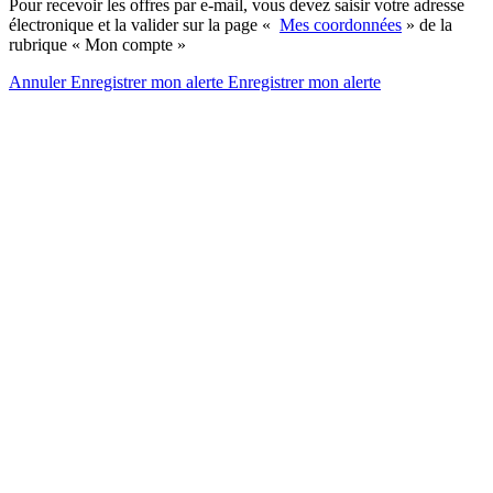
Pour recevoir les offres par e-mail, vous devez saisir votre adresse
électronique et la valider sur la page «
Mes coordonnées
» de la
rubrique « Mon compte »
Annuler
Enregistrer mon alerte
Enregistrer
mon alerte