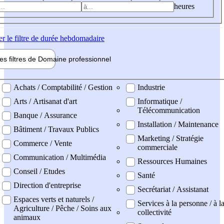
heures
er
le filtre de durée hebdomadaire
les filtres de
Domaine pro
fessionnel
ne professionel
Achats / Comptabilité / Gestion
Industrie
Arts / Artisanat d'art
Informatique /
Télécommunication
Banque / Assurance
Installation / Maintenance
Bâtiment / Travaux Publics
Marketing / Stratégie
Commerce / Vente
commerciale
Communication / Multimédia
Ressources Humaines
Conseil / Etudes
Santé
Direction d'entreprise
Secrétariat / Assistanat
Espaces verts et naturels /
Services à la personne / à l
Agriculture / Pêche / Soins aux
collectivité
animaux