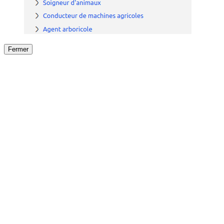
Fermer
Fermer
le détail de l'offre
/
Offre
sur
Offre précéden