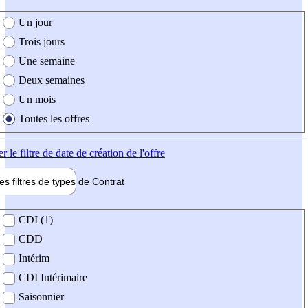
e création de l'offre
Un jour
Trois jours
Une semaine
Deux semaines
Un mois
Toutes les offres
er
le filtre de date de création de l'offre
les filtres de types de
Contrat
de contrat
CDI (1)
CDD
Intérim
CDI Intérimaire
Saisonnier