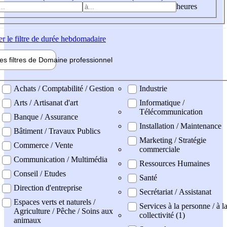
heures
er
le filtre de durée hebdomadaire
les filtres de
Domaine pro
fessionnel
ne professionel
Achats / Comptabilité / Gestion
Industrie
Arts / Artisanat d'art
Informatique /
Télécommunication
Banque / Assurance
Installation / Maintenance
Bâtiment / Travaux Publics
Marketing / Stratégie
Commerce / Vente
commerciale
Communication / Multimédia
Ressources Humaines
Conseil / Etudes
Santé
Direction d'entreprise
Secrétariat / Assistanat
Espaces verts et naturels /
Services à la personne / à l
Agriculture / Pêche / Soins aux
collectivité (1)
animaux