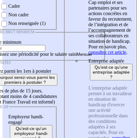
Cap emploi et ses
Cadre
partenaires pour ses
actions concrètes en
Non cadre
faveur du recrutement,
Non renseignée (1)
de l’intégration et de
l’accompagnement de
IRE BRUT MINIMUM
ses collaborateurs en
situation de handicap.
re minimum
Pour en savoir plus,
consultez cet article
.
ssez une périodicité pour le salaire saisi
Entreprise adaptée
NITÉS
Qu'est-ce qu'une
z parmi les 1ers à postuler
entreprise adaptée
?
urquoi serez-vous parmi les
premiers à postuler ?
L'entreprise adaptée
es de plus de 15 jours,
permet à un travailleur
tant moins de 4 candidatures
en situation de
t France Travail est informé)
handicap d'exercer
ICAP
une activité
professionnelle dans
Employeur handi-
des conditions
engagé
adaptées à ses
Qu'est-ce qu'un
capacités. Pour en
employeur handi-
savoir plus,
consultez