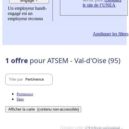
engagé ?
le site de l’UNEA
.
Un employeur handi-
engagé est un
employeur reconnu
Appliquer
les filtres
1 offre
pour ATSEM - Val-d'Oise (95)
Trier par
Pertinence
Pertinence
Date
Afficher la carte
(contenu non-accessible)
Ajouter cette offre à ma sélection
CDI
Non renseigné