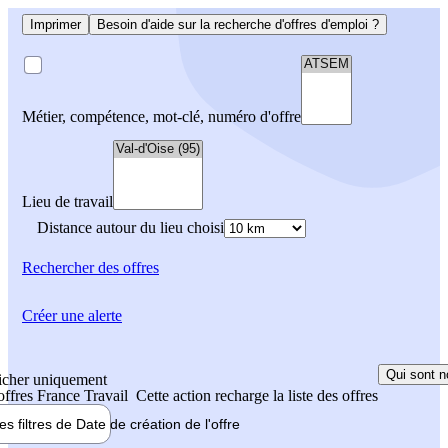
Imprimer
Besoin d'aide sur la recherche d'offres d'emploi ?
Métier, compétence, mot-clé, numéro d'offre
Lieu de travail
Distance autour du lieu choisi
Rechercher
des offres
Créer une alerte
Qui sont n
icher uniquement
 offres France Travail
Cette action recharge la liste des offres
les filtres de
Date de création
de l'offre