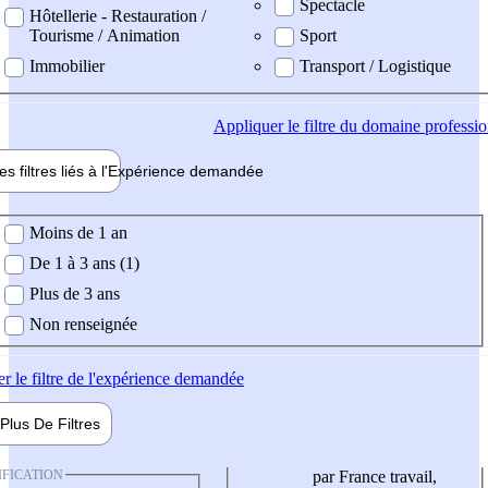
Spectacle
Hôtellerie - Restauration /
Tourisme / Animation
Sport
Immobilier
Transport / Logistique
Appliquer
le filtre du domaine professi
es filtres liés à l'
Expérience
demandée
ience demandée
Moins de 1 an
De 1 à 3 ans (1)
Plus de 3 ans
Non renseignée
er
le filtre de l'expérience demandée
Plus De
Filtres
IFICATION
par France travail,