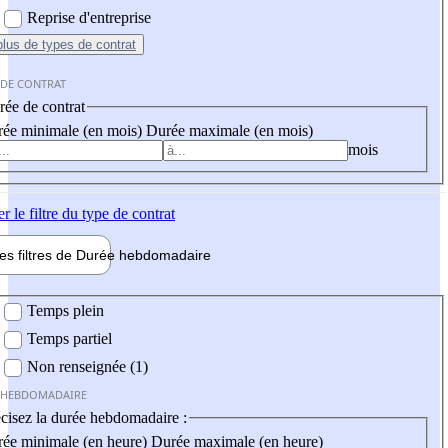
Reprise d'entreprise
plus
de types de contrat
 DE CONTRAT
ée de contrat
ée minimale (en mois)
Durée maximale (en mois)
mois
er
le filtre du type de contrat
les filtres de
Durée hebdo
madaire
 hebdomadaire
Temps plein
Temps partiel
Non renseignée (1)
 HEBDOMADAIRE
cisez la durée hebdomadaire :
ée minimale (en heure)
Durée maximale (en heure)