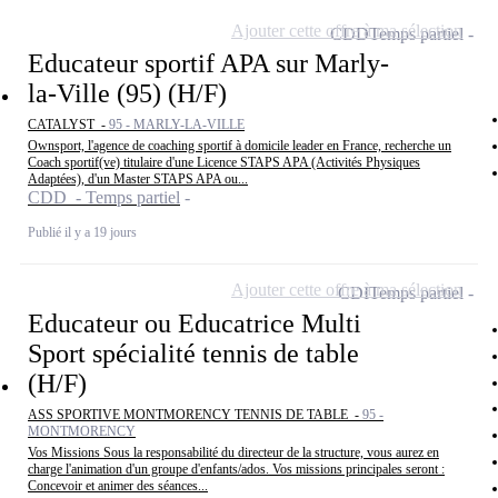
Ajouter cette offre à ma sélection
CDD
Temps partiel
Educateur sportif APA sur Marly-
la-Ville (95) (H/F)
CATALYST -
95 - MARLY-LA-VILLE
Ownsport, l'agence de coaching sportif à domicile leader en France, recherche un
Coach sportif(ve) titulaire d'une Licence STAPS APA (Activités Physiques
Adaptées), d'un Master STAPS APA ou...
CDD - Temps partiel
Publié il y a 19 jours
Ajouter cette offre à ma sélection
CDI
Temps partiel
Educateur ou Educatrice Multi
Sport spécialité tennis de table
(H/F)
ASS SPORTIVE MONTMORENCY TENNIS DE TABLE -
95 -
MONTMORENCY
Vos Missions Sous la responsabilité du directeur de la structure, vous aurez en
charge l'animation d'un groupe d'enfants/ados. Vos missions principales seront :
Concevoir et animer des séances...