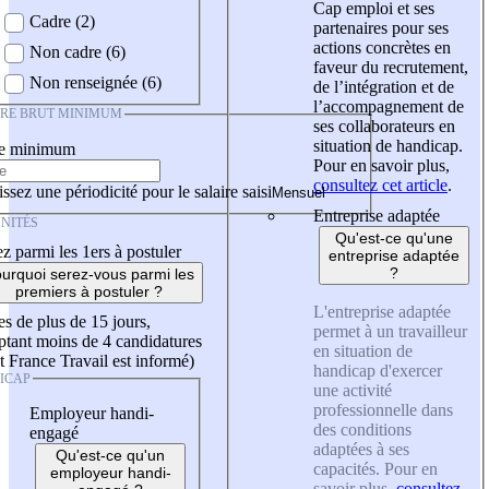
Cap emploi et ses
Cadre (2)
partenaires pour ses
actions concrètes en
Non cadre (6)
faveur du recrutement,
Non renseignée (6)
de l’intégration et de
l’accompagnement de
IRE BRUT MINIMUM
ses collaborateurs en
situation de handicap.
re minimum
Pour en savoir plus,
consultez cet article
.
ssez une périodicité pour le salaire saisi
Entreprise adaptée
NITÉS
Qu'est-ce qu'une
z parmi les 1ers à postuler
entreprise adaptée
?
urquoi serez-vous parmi les
premiers à postuler ?
L'entreprise adaptée
es de plus de 15 jours,
permet à un travailleur
tant moins de 4 candidatures
en situation de
t France Travail est informé)
handicap d'exercer
ICAP
une activité
professionnelle dans
Employeur handi-
des conditions
engagé
adaptées à ses
Qu'est-ce qu'un
capacités. Pour en
employeur handi-
savoir plus,
consultez