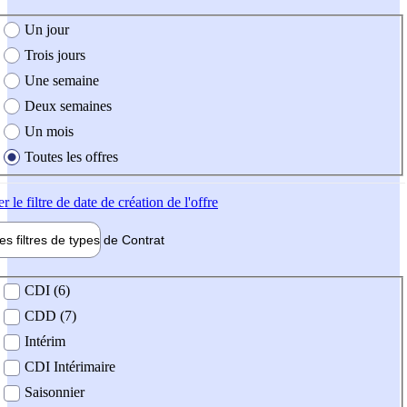
e création de l'offre
Un jour
Trois jours
Une semaine
Deux semaines
Un mois
Toutes les offres
er
le filtre de date de création de l'offre
les filtres de types de
Contrat
de contrat
CDI (6)
CDD (7)
Intérim
CDI Intérimaire
Saisonnier