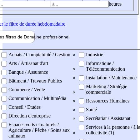
heures
er
le filtre de durée hebdomadaire
les filtres de
Domaine pro
fessionnel
ne professionel
Achats / Comptabilité / Gestion
Industrie
Arts / Artisanat d'art
Informatique /
Télécommunication
Banque / Assurance
Installation / Maintenance
Bâtiment / Travaux Publics
Marketing / Stratégie
Commerce / Vente
commerciale
Communication / Multimédia
Ressources Humaines
Conseil / Etudes
Santé
Direction d'entreprise
Secrétariat / Assistanat
Espaces verts et naturels /
Services à la personne / à l
Agriculture / Pêche / Soins aux
collectivité (1)
animaux