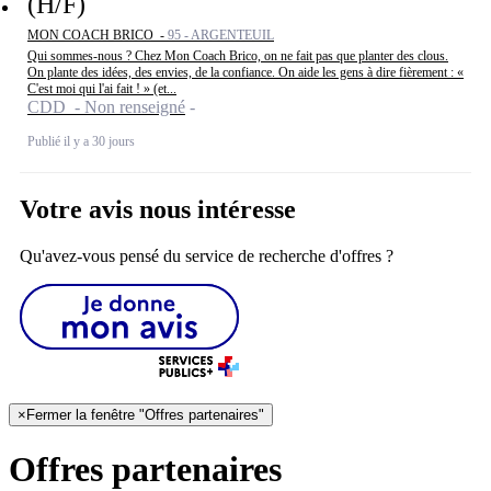
(H/F)
MON COACH BRICO -
95 - ARGENTEUIL
Qui sommes-nous ? Chez Mon Coach Brico, on ne fait pas que planter des clous.
On plante des idées, des envies, de la confiance. On aide les gens à dire fièrement : «
C'est moi qui l'ai fait ! » (et...
CDD - Non renseigné
Publié il y a 30 jours
Votre avis nous intéresse
Qu'avez-vous pensé du service de recherche d'offres ?
×
Fermer la fenêtre "Offres partenaires"
Offres partenaires