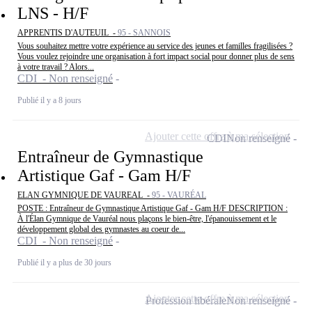
LNS - H/F
APPRENTIS D'AUTEUIL -
95 - SANNOIS
Vous souhaitez mettre votre expérience au service des jeunes et familles fragilisées ?
Vous voulez rejoindre une organisation à fort impact social pour donner plus de sens
à votre travail ? Alors...
CDI - Non renseigné
Publié il y a 8 jours
Ajouter cette offre à ma sélection
CDI
Non renseigné
Entraîneur de Gymnastique
Artistique Gaf - Gam H/F
ELAN GYMNIQUE DE VAUREAL -
95 - VAURÉAL
POSTE : Entraîneur de Gymnastique Artistique Gaf - Gam H/F DESCRIPTION :
À l'Élan Gymnique de Vauréal nous plaçons le bien-être, l'épanouissement et le
développement global des gymnastes au coeur de...
CDI - Non renseigné
Publié il y a plus de 30 jours
Ajouter cette offre à ma sélection
Profession libérale
Non renseigné