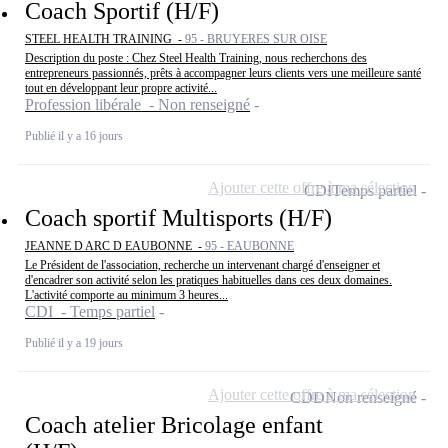
Coach Sportif (H/F)
STEEL HEALTH TRAINING -
95 - BRUYERES SUR OISE
Description du poste : Chez Steel Health Training, nous recherchons des
entrepreneurs passionnés, prêts à accompagner leurs clients vers une meilleure santé
tout en développant leur propre activité...
Profession libérale - Non renseigné
Publié il y a 16 jours
Ajouter cette offre à ma sélection
CDI
Temps partiel
Coach sportif Multisports (H/F)
JEANNE D ARC D EAUBONNE -
95 - EAUBONNE
Le Président de l'association, recherche un intervenant chargé d'enseigner et
d'encadrer son activité selon les pratiques habituelles dans ces deux domaines.
L'activité comporte au minimum 3 heures...
CDI - Temps partiel
Publié il y a 19 jours
Ajouter cette offre à ma sélection
CDD
Non renseigné
Coach atelier Bricolage enfant