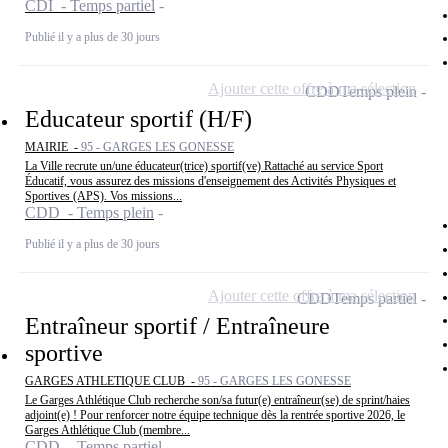
CDI - Temps partiel
Publié il y a plus de 30 jours
Ajouter cette offre à ma sélection
CDD
Temps plein
Educateur sportif (H/F)
MAIRIE -
95 - GARGES LES GONESSE
La Ville recrute un/une éducateur(trice) sportif(ve) Rattaché au service Sport
Éducatif, vous assurez des missions d'enseignement des Activités Physiques et
Sportives (APS). Vos missions...
CDD - Temps plein
Publié il y a plus de 30 jours
Ajouter cette offre à ma sélection
CDD
Temps partiel
Entraîneur sportif / Entraîneure
sportive
GARGES ATHLETIQUE CLUB -
95 - GARGES LES GONESSE
Le Garges Athlétique Club recherche son/sa futur(e) entraîneur(se) de sprint/haies
adjoint(e) ! Pour renforcer notre équipe technique dès la rentrée sportive 2026, le
Garges Athlétique Club (membre...
CDD - Temps partiel