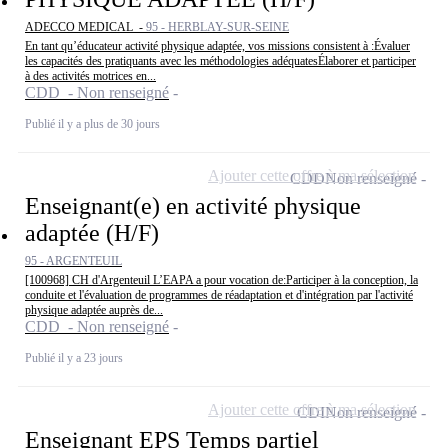
ADECCO MEDICAL -
95 - HERBLAY-SUR-SEINE
En tant qu’éducateur activité physique adaptée, vos missions consistent à :Évaluer
les capacités des pratiquants avec les méthodologies adéquatesÉlaborer et participer
à des activités motrices en...
CDD - Non renseigné
Publié il y a plus de 30 jours
Ajouter cette offre à ma sélection
CDD
Non renseigné
Enseignant(e) en activité physique
adaptée (H/F)
95 - ARGENTEUIL
[100968] CH d'Argenteuil L’EAPA a pour vocation de:Participer à la conception, la
conduite et l'évaluation de programmes de réadaptation et d'intégration par l'activité
physique adaptée auprès de...
CDD - Non renseigné
Publié il y a 23 jours
Ajouter cette offre à ma sélection
CDI
Non renseigné
Enseignant EPS Temps partiel