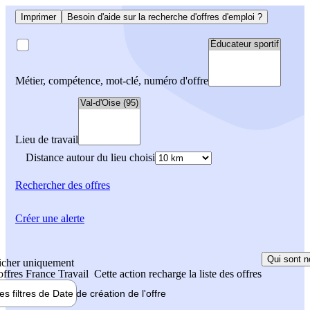
Imprimer
Besoin d'aide sur la recherche d'offres d'emploi ?
Métier, compétence, mot-clé, numéro d'offre
Lieu de travail
Distance autour du lieu choisi
Rechercher
des offres
Créer une alerte
Qui sont n
icher uniquement
 offres France Travail
Cette action recharge la liste des offres
les filtres de
Date de création
de l'offre