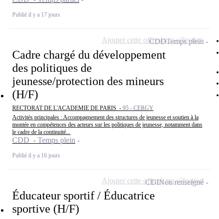
Publié il y a 17 jours
Ajouter cette offre à ma sélection
CDD
Temps plein
Cadre chargé du développement
des politiques de
jeunesse/protection des mineurs
(H/F)
RECTORAT DE L'ACADEMIE DE PARIS -
95 - CERGY
Activités principales : Accompagnement des structures de jeunesse et soutien à la
montée en compétences des acteurs sur les politiques de jeunesse, notamment dans
le cadre de la continuité...
CDD - Temps plein
Publié il y a 16 jours
Ajouter cette offre à ma sélection
CDI
Non renseigné
Éducateur sportif / Éducatrice
sportive (H/F)