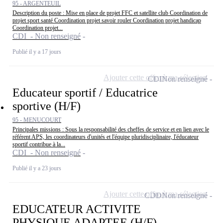
95 - ARGENTEUIL
Description du poste : Mise en place de projet FFC et satellite club Coordination de
projet sport santé Coordination projet savoir rouler Coordination projet handicap
Coordination projet...
CDI - Non renseigné
Publié il y a 17 jours
Ajouter cette offre à ma sélection
CDI
Non renseigné
Educateur sportif / Educatrice
sportive (H/F)
95 - MENUCOURT
Principales missions : Sous la responsabilité des cheffes de service et en lien avec le
référent APS, les coordinateurs d'unités et l'équipe pluridisciplinaire, l'éducateur
sportif contribue à la...
CDI - Non renseigné
Publié il y a 23 jours
Ajouter cette offre à ma sélection
CDD
Non renseigné
EDUCATEUR ACTIVITE
PHYSIQUE ADAPTEE (H/F)