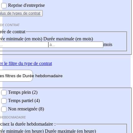
Reprise d'entreprise
plus
de types de contrat
 DE CONTRAT
ée de contrat
ée minimale (en mois)
Durée maximale (en mois)
mois
er
le filtre du type de contrat
les filtres de
Durée hebdo
madaire
 hebdomadaire
Temps plein (2)
Temps partiel (4)
Non renseignée (8)
 HEBDOMADAIRE
cisez la durée hebdomadaire :
ée minimale (en heure)
Durée maximale (en heure)