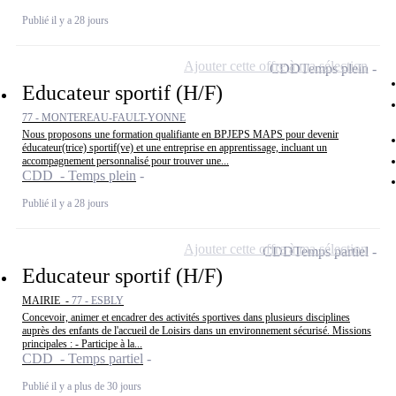
Publié il y a 28 jours
Ajouter cette offre à ma sélection
CDD
Temps plein
Educateur sportif (H/F)
77 - MONTEREAU-FAULT-YONNE
Nous proposons une formation qualifiante en BPJEPS MAPS pour devenir
éducateur(trice) sportif(ve) et une entreprise en apprentissage, incluant un
accompagnement personnalisé pour trouver une...
CDD - Temps plein
Publié il y a 28 jours
Ajouter cette offre à ma sélection
CDD
Temps partiel
Educateur sportif (H/F)
MAIRIE -
77 - ESBLY
Concevoir, animer et encadrer des activités sportives dans plusieurs disciplines
auprès des enfants de l'accueil de Loisirs dans un environnement sécurisé. Missions
principales : - Participe à la...
CDD - Temps partiel
Publié il y a plus de 30 jours