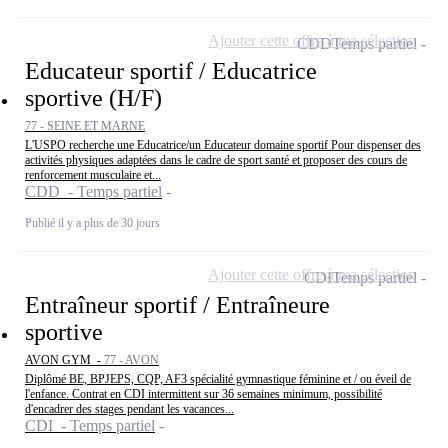
Ajouter cette offre à ma sélection
CDD
Temps partiel
Educateur sportif / Educatrice
sportive (H/F)
77 - SEINE ET MARNE
L'USPO recherche une Educatrice/un Educateur domaine sportif Pour dispenser des
activités physiques adaptées dans le cadre de sport santé et proposer des cours de
renforcement musculaire et...
CDD - Temps partiel
Publié il y a plus de 30 jours
Ajouter cette offre à ma sélection
CDI
Temps partiel
Entraîneur sportif / Entraîneure
sportive
AVON GYM -
77 - AVON
Diplômé BE, BPJEPS, CQP, AF3 spécialité gymnastique féminine et / ou éveil de
l'enfance. Contrat en CDI intermittent sur 36 semaines minimum, possibilité
d'encadrer des stages pendant les vacances...
CDI - Temps partiel