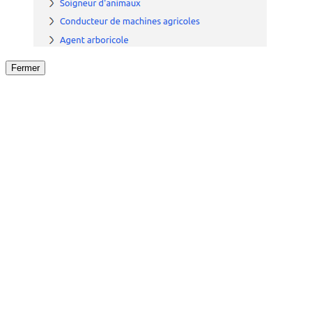
Fermer
Fermer
le détail de l'offre
/
Offre
sur
Offre précéden