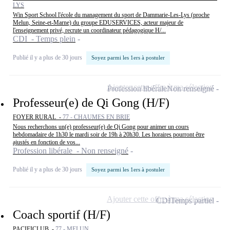
LYS
Win Sport School l'école du management du sport de Dammarie-Les-Lys (proche
Melun, Seine-et-Marne) du groupe EDUSERVICES, acteur majeur de
l'enseignement privé, recrute un coordinateur pédagogique H/...
CDI - Temps plein
Publié il y a plus de 30 jours
Soyez parmi les 1ers à postuler
Ajouter cette offre à ma sélection
Profession libérale
Non renseigné
Professeur(e) de Qi Gong (H/F)
FOYER RURAL -
77 - CHAUMES EN BRIE
Nous recherchons un(e) professeur(e) de Qi Gong pour animer un cours
hebdomadaire de 1h30 le mardi soir de 19h à 20h30. Les horaires pourront être
ajustés en fonction de vos...
Profession libérale - Non renseigné
Publié il y a plus de 30 jours
Soyez parmi les 1ers à postuler
Ajouter cette offre à ma sélection
CDI
Temps partiel
Coach sportif (H/F)
PACIFICLUB -
77 - MELUN