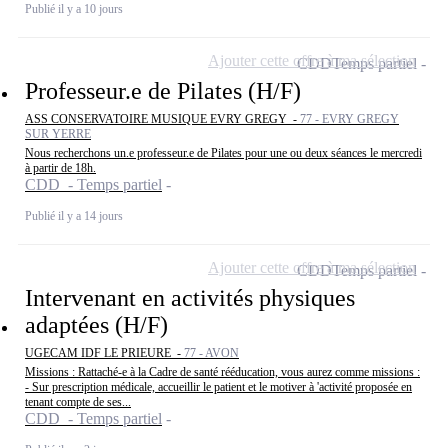
Publié il y a 10 jours
Ajouter cette offre à ma sélection
CDD
Temps partiel
Professeur.e de Pilates (H/F)
ASS CONSERVATOIRE MUSIQUE EVRY GREGY -
77 - EVRY GREGY
SUR YERRE
Nous recherchons un.e professeur.e de Pilates pour une ou deux séances le mercredi
à partir de 18h.
CDD - Temps partiel
Publié il y a 14 jours
Ajouter cette offre à ma sélection
CDD
Temps partiel
Intervenant en activités physiques
adaptées (H/F)
UGECAM IDF LE PRIEURE -
77 - AVON
Missions : Rattaché-e à la Cadre de santé rééducation, vous aurez comme missions :
- Sur prescription médicale, accueillir le patient et le motiver à 'activité proposée en
tenant compte de ses...
CDD - Temps partiel