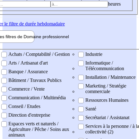
heures
er
le filtre de durée hebdomadaire
les filtres de
Domaine pro
fessionnel
ne professionel
Achats / Comptabilité / Gestion
Industrie
Arts / Artisanat d'art
Informatique /
Télécommunication
Banque / Assurance
Installation / Maintenance
Bâtiment / Travaux Publics
Marketing / Stratégie
Commerce / Vente
commerciale
Communication / Multimédia
Ressources Humaines
Conseil / Etudes
Santé
Direction d'entreprise
Secrétariat / Assistanat
Espaces verts et naturels /
Services à la personne / à l
Agriculture / Pêche / Soins aux
collectivité (2)
animaux