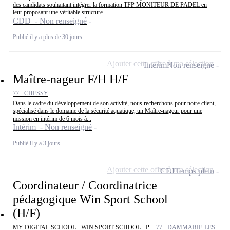
des candidats souhaitant intégrer la formation TFP MONITEUR DE PADEL en
leur proposant une véritable structure...
CDD - Non renseigné
Publié il y a plus de 30 jours
Ajouter cette offre à ma sélection
Intérim
Non renseigné
Maître-nageur F/H H/F
77 - CHESSY
Dans le cadre du développement de son activité, nous recherchons pour notre client,
spécialisé dans le domaine de la sécurité aquatique, un Maître-nageur pour une
mission en intérim de 6 mois à...
Intérim - Non renseigné
Publié il y a 3 jours
Ajouter cette offre à ma sélection
CDI
Temps plein
Coordinateur / Coordinatrice
pédagogique Win Sport School
(H/F)
MY DIGITAL SCHOOL - WIN SPORT SCHOOL - P -
77 - DAMMARIE-LES-