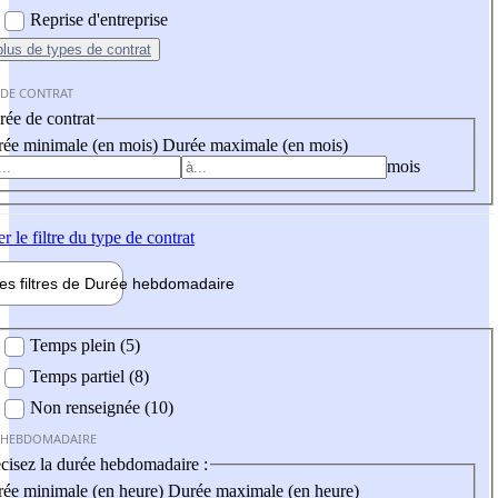
Reprise d'entreprise
plus
de types de contrat
 DE CONTRAT
ée de contrat
ée minimale (en mois)
Durée maximale (en mois)
mois
er
le filtre du type de contrat
les filtres de
Durée hebdo
madaire
 hebdomadaire
Temps plein (5)
Temps partiel (8)
Non renseignée (10)
 HEBDOMADAIRE
cisez la durée hebdomadaire :
ée minimale (en heure)
Durée maximale (en heure)