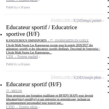
Publié il y a 18 jours
Ajouter cette offre à ma sélection
CDI
Temps partiel
Educateur sportif / Educatrice
sportive (H/F)
KANGOUROUS OMNISPORTS -
77 - DAMMARTIN EN GOELE
L'école Multi Sports Les Kangourous recrute pour la rentrée 2026/2027 des
animateurs sportifs et des éducateurs sportifs diplômés. Descriptif de l'entreprise :
L'école Multi Sports Les Kangourous...
CDI - Temps partiel
Publié il y a 24 jours
Ajouter cette offre à ma sélection
CDD
Temps plein
Educateur sportif (H/F)
77 - MELUN
Nous proposons une formation qualifiante en BPJEPS MAPS pour devenir
éducateur(trice) sportif(ve) et une entreprise en apprentissage, incluant un
accompagnement personnalisé pour trouver une...
CDD - Temps plein