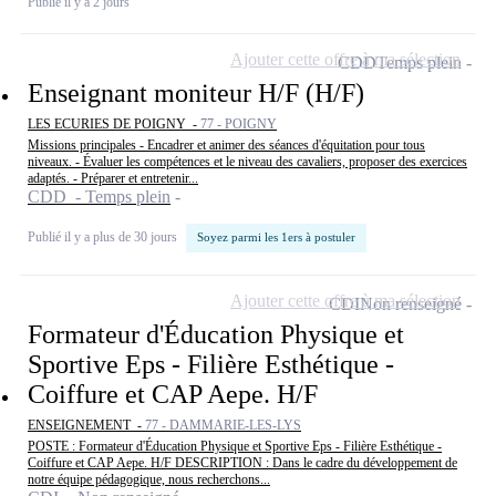
Publié il y a 2 jours
Ajouter cette offre à ma sélection
CDD
Temps plein
Enseignant moniteur H/F (H/F)
LES ECURIES DE POIGNY -
77 - POIGNY
Missions principales - Encadrer et animer des séances d'équitation pour tous
niveaux. - Évaluer les compétences et le niveau des cavaliers, proposer des exercices
adaptés. - Préparer et entretenir...
CDD - Temps plein
Publié il y a plus de 30 jours
Soyez parmi les 1ers à postuler
Ajouter cette offre à ma sélection
CDI
Non renseigné
Formateur d'Éducation Physique et
Sportive Eps - Filière Esthétique -
Coiffure et CAP Aepe. H/F
ENSEIGNEMENT -
77 - DAMMARIE-LES-LYS
POSTE : Formateur d'Éducation Physique et Sportive Eps - Filière Esthétique -
Coiffure et CAP Aepe. H/F DESCRIPTION : Dans le cadre du développement de
notre équipe pédagogique, nous recherchons...