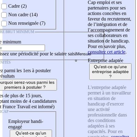
Cap emploi et ses
Cadre (2)
partenaires pour ses
actions concrètes en
Non cadre (14)
faveur du recrutement,
Non renseignée (7)
de l’intégration et de
l’accompagnement de
IRE BRUT MINIMUM
ses collaborateurs en
situation de handicap.
re minimum
Pour en savoir plus,
consultez cet article
.
ssez une périodicité pour le salaire saisi
Entreprise adaptée
NITÉS
Qu'est-ce qu'une
z parmi les 1ers à postuler
entreprise adaptée
résultats
?
urquoi serez-vous parmi les
L'entreprise adaptée
premiers à postuler ?
permet à un travailleur
es de plus de 15 jours,
en situation de
tant moins de 4 candidatures
handicap d'exercer
t France Travail est informé)
une activité
ICAP
professionnelle dans
des conditions
Employeur handi-
adaptées à ses
engagé
capacités. Pour en
Qu'est-ce qu'un
savoir plus,
consultez