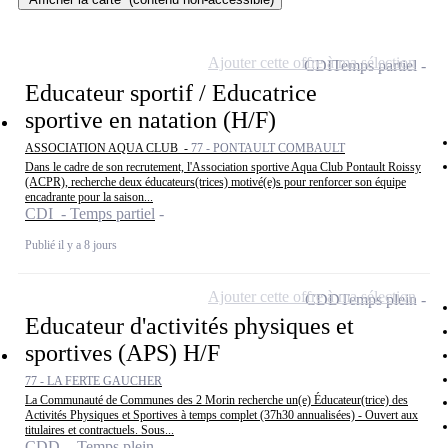
Ajouter cette offre à ma sélection
CDI
Temps partiel
Educateur sportif / Educatrice
sportive en natation (H/F)
ASSOCIATION AQUA CLUB -
77 - PONTAULT COMBAULT
Dans le cadre de son recrutement, l'Association sportive Aqua Club Pontault Roissy
(ACPR), recherche deux éducateurs(trices) motivé(e)s pour renforcer son équipe
encadrante pour la saison...
CDI - Temps partiel
Publié il y a 8 jours
Ajouter cette offre à ma sélection
CDD
Temps plein
Educateur d'activités physiques et
sportives (APS) H/F
77 - LA FERTE GAUCHER
La Communauté de Communes des 2 Morin recherche un(e) Éducateur(trice) des
Activités Physiques et Sportives à temps complet (37h30 annualisées) - Ouvert aux
titulaires et contractuels. Sous...
CDD - Temps plein