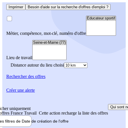
Imprimer
Besoin d'aide sur la recherche d'offres d'emploi ?
Métier, compétence, mot-clé, numéro d'offre
Lieu de travail
Distance autour du lieu choisi
Rechercher
des offres
Créer une alerte
Qui sont n
icher uniquement
 offres France Travail
Cette action recharge la liste des offres
les filtres de
Date de création
de l'offre