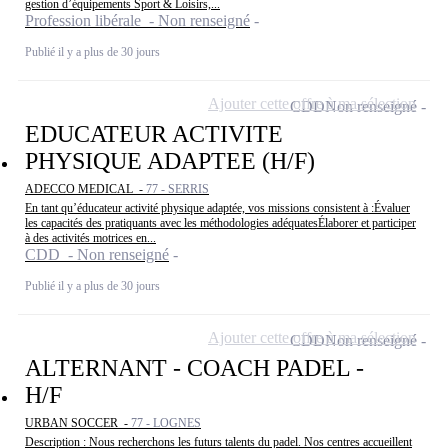
gestion d’équipements Sport & Loisirs,...
Profession libérale - Non renseigné
Publié il y a plus de 30 jours
Ajouter cette offre à ma sélection
CDD
Non renseigné
EDUCATEUR ACTIVITE
PHYSIQUE ADAPTEE (H/F)
ADECCO MEDICAL -
77 - SERRIS
En tant qu’éducateur activité physique adaptée, vos missions consistent à :Évaluer
les capacités des pratiquants avec les méthodologies adéquatesÉlaborer et participer
à des activités motrices en...
CDD - Non renseigné
Publié il y a plus de 30 jours
Ajouter cette offre à ma sélection
CDD
Non renseigné
ALTERNANT - COACH PADEL -
H/F
URBAN SOCCER -
77 - LOGNES
Description : Nous recherchons les futurs talents du padel. Nos centres accueillent