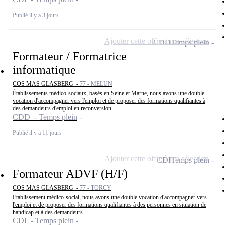
Publié il y a 3 jours
Ajouter cette offre à ma sélection
CDD
Temps plein
Formateur / Formatrice
informatique
COS MAS GLASBERG -
77 - MELUN
Établissements médico-sociaux, basés en Seine et Marne, nous avons une double
vocation d'accompagner vers l'emploi et de proposer des formations qualifiantes à
des demandeurs d'emploi en reconversion...
CDD - Temps plein
Publié il y a 11 jours
Ajouter cette offre à ma sélection
CDI
Temps plein
Formateur ADVF (H/F)
COS MAS GLASBERG -
77 - TORCY
Etablissement médico-social, nous avons une double vocation d'accompagner vers
l'emploi et de proposer des formations qualifiantes à des personnes en situation de
handicap et à des demandeurs...
CDI - Temps plein