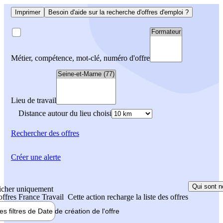
Imprimer
Besoin d'aide sur la recherche d'offres d'emploi ?
Métier, compétence, mot-clé, numéro d'offre
Lieu de travail
Distance autour du lieu choisi
Rechercher
des offres
Créer une alerte
Qui sont n
icher uniquement
 offres France Travail
Cette action recharge la liste des offres
les filtres de
Date de création
de l'offre