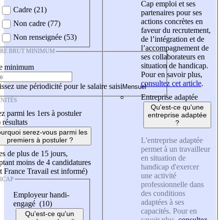
Cap emploi et ses
Cadre (21)
partenaires pour ses
actions concrètes en
Non cadre (77)
faveur du recrutement,
Non renseignée (53)
de l’intégration et de
l’accompagnement de
IRE BRUT MINIMUM
ses collaborateurs en
situation de handicap.
re minimum
Pour en savoir plus,
consultez cet article
.
ssez une périodicité pour le salaire saisi
Entreprise adaptée
NITÉS
Qu'est-ce qu'une
z parmi les 1ers à postuler
entreprise adaptée
)
résultats
?
urquoi serez-vous parmi les
L'entreprise adaptée
premiers à postuler ?
permet à un travailleur
es de plus de 15 jours,
en situation de
tant moins de 4 candidatures
handicap d'exercer
t France Travail est informé)
une activité
ICAP
professionnelle dans
des conditions
Employeur handi-
adaptées à ses
engagé (10)
capacités. Pour en
Qu'est-ce qu'un
savoir plus,
consultez