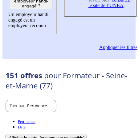
employeur handi-
le site de l’UNEA
.
engagé ?
Un employeur handi-
engagé est un
employeur reconnu
Appliquer
les filtres
151 offres
pour Formateur - Seine-
et-Marne (77)
Trier par
Pertinence
Pertinence
Date
Afficher la carte
(contenu non-accessible)