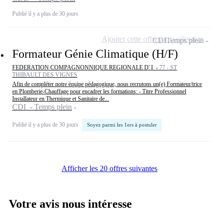
Publié il y a plus de 30 jours
Ajouter cette offre à ma sélection
CDI
Temps plein
Formateur Génie Climatique (H/F)
FEDERATION COMPAGNONNIQUE REGIONALE D' I -
77 - ST
THIBAULT DES VIGNES
Afin de compléter notre équipe pédagogique, nous recrutons un(e) Formateur/trice
en Plomberie-Chauffage pour encadrer les formations: - Titre Professionnel
Installateur en Thermique et Sanitaire de...
CDI - Temps plein
Publié il y a plus de 30 jours
Soyez parmi les 1ers à postuler
Afficher les 20 offres suivantes
Votre avis nous intéresse