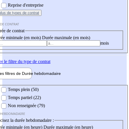
Reprise d'entreprise
plus
de types de contrat
 DE CONTRAT
ée de contrat
ée minimale (en mois)
Durée maximale (en mois)
mois
er
le filtre du type de contrat
les filtres de
Durée hebdo
madaire
 hebdomadaire
Temps plein (50)
Temps partiel (22)
Non renseignée (79)
 HEBDOMADAIRE
cisez la durée hebdomadaire :
ée minimale (en heure)
Durée maximale (en heure)