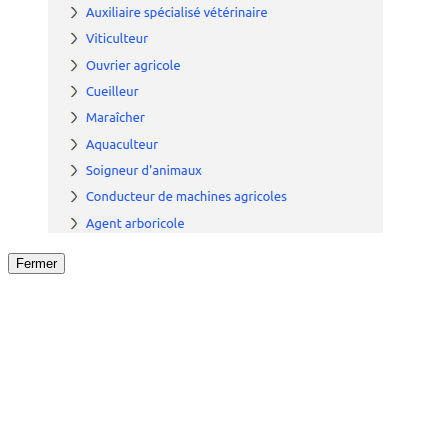
Fermer
Fermer
le détail de l'offre
/
Offre
sur
Offre précéden