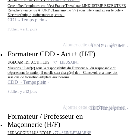
AFORP FORMATION -
77 - ÉMERAINVILLE
Cette offre d'emploi est confiée à France Travail par LINDUSTRIE-RECRUTE.FR
Rattaché(e) au centre AFORP d'Emerainville (77) vous interviendrez sur le pôle «
Electrotechnique, maintenance », vous...
CDI - Temps plein
Publié il y a 11 jours
Ajouter cette offre à ma sélection
CDD
Temps plein
Formateur CDD - Acti+ (H/F)
UGECAM IDF ACTI PLUS -
77 - LIEUSAINT
Missions : Placé(e) sous la responsabilité du Directeur ou du responsable du
département formation, il ou elle sera chargé(e) de : - Concevoir et animer des
sessions de formation adaptées aux besoins...
CDD - Temps plein
Publié il y a 12 jours
Ajouter cette offre à ma sélection
CDD
Temps partiel
Formateur / Professeur en
Maçonnerie (H/F)
PEDAGOGIE PLUS ECOLE -
77 - SEINE-ET-MARNE