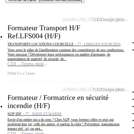
Ajouter cette offre à ma sélection
CDI
Temps plein
Formateur Transport H/F
Ref.LFS004 (H/F)
TRANSPORTS LOCATIONS COURCELLE -
77 - LIMOGES-FOURCHES
Vous serez le pilier de l'amélioration continue des compétences de nos conducteurs.
Votre mission ? Développer leurs performances en matière d'arrimage, de
manipulation de matériel, de sécurité, de...
CDI - Temps plein
Publié il y a 3 jours
Ajouter cette offre à ma sélection
CDI
Temps plein
Formateur / Formatrice en sécurité
incendie (H/F)
SI2P IDF -
77 - SEINE-ET-MARNE
Envie d'un métier qui a du sens ? Chez Si2P, vous formez celles et ceux qui
protègent leur vie, celle des autres. et parfois la vôtre ! Prévention, transmission,
impact réel : ici, on agit...
CDI - Temps plein