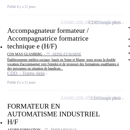
Publié il y a 11 jours
Ajouter cette offre à ma sélection
CDD
Temps plein
Accompagnateur formateur /
Accompagnatrice formatrice
technique e (H/F)
COS MAS GLASBERG -
77 - SEINE-ET-MARNE
Établissements médico-sociaux, basés en Seine et Marne, nous avons la double
vocation d'accompagner vers l'emploi et de proposer des formations qualifiantes à
des personnes en situation de handicap...
CDD - Temps plein
Publié il y a 11 jours
Ajouter cette offre à ma sélection
CDI
Temps plein
FORMATEUR EN
AUTOMATISME INDUSTRIEL
H/F