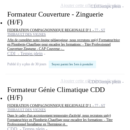
Ajouter cette offre à ma sélection
CDI
Temps plein
Formateur Couverture - Zinguerie
(H/F)
FEDERATION COMPAGNONNIQUE REGIONALE D' I -
77 - ST
THIBAULT DES VIGNES
Afin de compléter notre équipe pédagogique, nous recrutons un(e) Formateur/trice
en Plomberie-Chauffage pour encadrer les formations: - Titre Professionnel
Couverture Zingueur - CAP Couvreur -...
CDI - Temps plein
Publié il y a plus de 30 jours
Soyez parmi les 1ers à postuler
Ajouter cette offre à ma sélection
CDD
Temps plein
Formateur Génie Climatique CDD
(H/F)
FEDERATION COMPAGNONNIQUE REGIONALE D' I -
77 - ST
THIBAULT DES VIGNES
Dans le cadre d'un accroissement temporaire d'activité, nous recrutons un(e)
Formateur/trice en Plomberie-Chauffage pour encadrer les formations: - Titre
Professionnel Installateur en Thermique et...
CDD - Temps plein