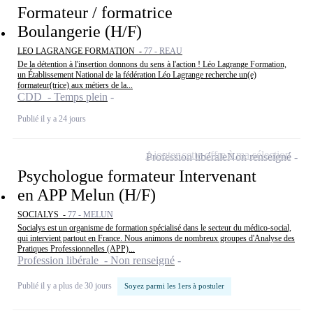
Formateur / formatrice
Boulangerie (H/F)
LEO LAGRANGE FORMATION -
77 - REAU
De la détention à l'insertion donnons du sens à l'action ! Léo Lagrange Formation,
un Établissement National de la fédération Léo Lagrange recherche un(e)
formateur(trice) aux métiers de la...
CDD - Temps plein
Publié il y a 24 jours
Ajouter cette offre à ma sélection
Profession libérale
Non renseigné
Psychologue formateur Intervenant
en APP Melun (H/F)
SOCIALYS -
77 - MELUN
Socialys est un organisme de formation spécialisé dans le secteur du médico-social,
qui intervient partout en France. Nous animons de nombreux groupes d'Analyse des
Pratiques Professionnelles (APP)...
Profession libérale - Non renseigné
Publié il y a plus de 30 jours
Soyez parmi les 1ers à postuler