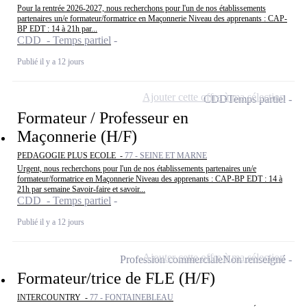
Pour la rentrée 2026-2027, nous recherchons pour l'un de nos établissements
partenaires un/e formateur/formatrice en Maçonnerie Niveau des apprenants : CAP-
BP EDT : 14 à 21h par...
CDD - Temps partiel
Publié il y a 12 jours
Ajouter cette offre à ma sélection
CDD
Temps partiel
Formateur / Professeur en
Maçonnerie (H/F)
PEDAGOGIE PLUS ECOLE -
77 - SEINE ET MARNE
Urgent, nous recherchons pour l'un de nos établissements partenaires un/e
formateur/formatrice en Maçonnerie Niveau des apprenants : CAP-BP EDT : 14 à
21h par semaine Savoir-faire et savoir...
CDD - Temps partiel
Publié il y a 12 jours
Ajouter cette offre à ma sélection
Profession commerciale
Non renseigné
Formateur/trice de FLE (H/F)
INTERCOUNTRY -
77 - FONTAINEBLEAU