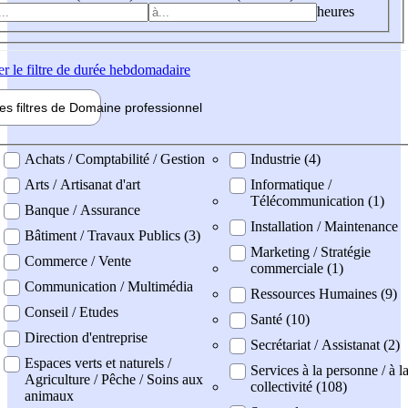
heures
er
le filtre de durée hebdomadaire
les filtres de
Domaine pro
fessionnel
ne professionel
Achats / Comptabilité / Gestion
Industrie (4)
Arts / Artisanat d'art
Informatique /
Télécommunication (1)
Banque / Assurance
Installation / Maintenance
Bâtiment / Travaux Publics (3)
Marketing / Stratégie
Commerce / Vente
commerciale (1)
Communication / Multimédia
Ressources Humaines (9)
Conseil / Etudes
Santé (10)
Direction d'entreprise
Secrétariat / Assistanat (2)
Espaces verts et naturels /
Services à la personne / à l
Agriculture / Pêche / Soins aux
collectivité (108)
animaux