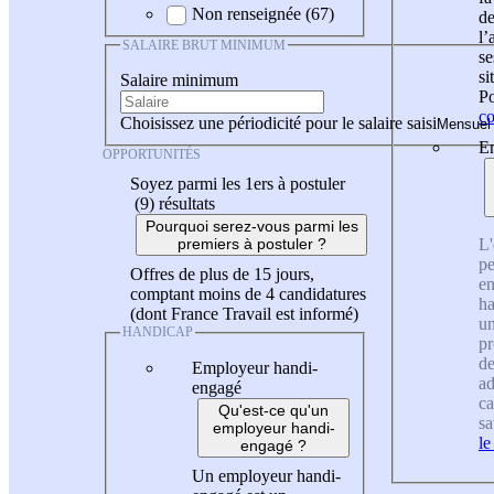
Non renseignée (67)
de
l
SALAIRE BRUT MINIMUM
se
si
Salaire minimum
Po
co
Choisissez une périodicité pour le salaire saisi
En
OPPORTUNITÉS
Soyez parmi les 1ers à postuler
(9)
résultats
Pourquoi serez-vous parmi les
L'
premiers à postuler ?
pe
Offres de plus de 15 jours,
en
comptant moins de 4 candidatures
ha
(dont France Travail est informé)
un
HANDICAP
pr
de
Employeur handi-
ad
engagé
ca
Qu'est-ce qu'un
sa
employeur handi-
le
engagé ?
Un employeur handi-