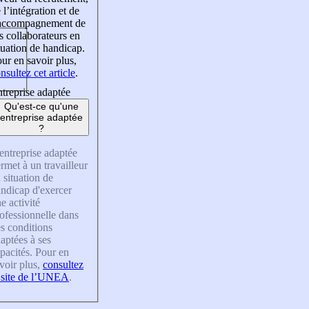
 l’intégration et de
’accompagnement de
s collaborateurs en
tuation de handicap.
ur en savoir plus,
nsultez cet article
.
treprise adaptée
Qu'est-ce qu'une
entreprise adaptée
?
entreprise adaptée
rmet à un travailleur
 situation de
ndicap d'exercer
e activité
ofessionnelle dans
s conditions
aptées à ses
pacités. Pour en
voir plus,
consultez
 site de l’UNEA
.