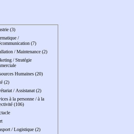
strie (3)
rmatique /
écommunication (7)
allation / Maintenance (2)
eting / Stratégie
merciale
sources Humaines (20)
é (2)
étariat / Assistanat (2)
ices à la personne / à la
ectivité (106)
ctacle
rt
sport / Logistique (2)