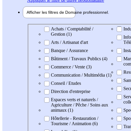
Appliquer
le filtre de durée hebdomadaire
Afficher les filtres de
Domaine pro
fessionnel
Domaine professionel
Achats / Comptabilité /
Indu
Gestion (1)
Info
Arts / Artisanat d'art
Tél
Banque / Assurance
Inst
Bâtiment / Travaux Publics (4)
Mark
com
Commerce / Vente (3)
Res
Communication / Multimédia (1)
Sant
Conseil / Etudes
Secr
Direction d'entreprise
Serv
Espaces verts et naturels /
coll
Agriculture / Pêche / Soins aux
animaux (1)
Spe
Hôtellerie - Restauration /
Spo
Tourisme / Animation (6)
Tran