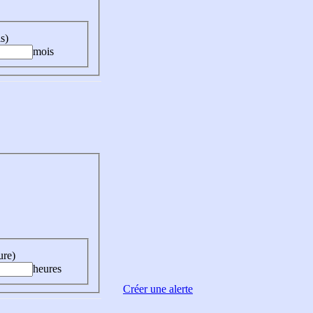
s)
mois
ure)
heures
Créer une alerte