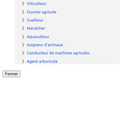
Fermer
Fermer
le détail de l'offre
/
Offre
sur
Offre précéden