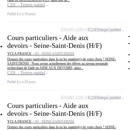
l'aide en MATHÉMATIQUES, ainsi que de...
CDI - Temps partiel
Publié il y a 16 jours
Ajouter cette offre à ma sélection
CDI
Temps partiel
Cours particuliers - Aide aux
devoirs - Seine-Saint-Denis (H/F)
YCLA FRANCE -
93 - SEINE-SAINT-DENIS
Donnez des cours particuliers dans la ou les matière(s) de votre choix ! SEINE-
SAINT-DENIS : Nous avons actuellement des élèves au niveau terminale
recherchant de l'aide en AIDE AUX DEVOIRS, ainsi...
CDI - Temps partiel
Publié il y a 20 jours
Ajouter cette offre à ma sélection
CDI
Temps partiel
Cours particuliers - Aide aux
devoirs - Seine-Saint-Denis (H/F)
YCLA FRANCE -
93 - SEINE-SAINT-DENIS
Donnez des cours particuliers dans la ou les matière(s) de votre choix ! SEINE-