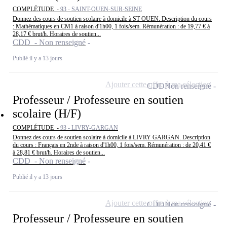
COMPLÉTUDE -
93 - SAINT-OUEN-SUR-SEINE
Donnez des cours de soutien scolaire à domicile à ST OUEN. Description du cours
: Mathématiques en CM1 à raison d'1h00, 1 fois/sem. Rémunération : de 19,77 € à
28,17 € brut/h. Horaires de soutien...
CDD - Non renseigné
Publié il y a 13 jours
Ajouter cette offre à ma sélection
CDD
Non renseigné
Professeur / Professeure en soutien
scolaire (H/F)
COMPLÉTUDE -
93 - LIVRY-GARGAN
Donnez des cours de soutien scolaire à domicile à LIVRY GARGAN. Description
du cours : Français en 2nde à raison d'1h00, 1 fois/sem. Rémunération : de 20,41 €
à 28,81 € brut/h. Horaires de soutien...
CDD - Non renseigné
Publié il y a 13 jours
Ajouter cette offre à ma sélection
CDD
Non renseigné
Professeur / Professeure en soutien