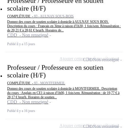
Professeur / Professeure en soutien
scolaire (H/F)
COMPLÉTUDE -
93 - AULNAY-SOUS-BOIS
Donnez des cours de soutien scolaire à domicile à AULNAY SOUS BOIS.
Description du cours : Français en 3ème à raison d'1h30, 1 fois/sem. Rémunération :
de 20,21 € à 28,61 € brut/h. Horaires de...
CDD - Non renseigné
Publié il y a 15 jours
Ajouter cette offre à ma sélection
CDD
Non renseigné
Professeur / Professeure en soutien
scolaire (H/F)
COMPLÉTUDE -
93 - MONTFERMEIL
Donnez des cours de soutien scolaire à domicile à MONTFERMEIL. Description
du cours : Anglais en CE1 à raison d'1h00, 1 fois/sem. Rémunération : de 19,77 € à
28,17 € brut/h. Horaires de soutien...
CDD - Non renseigné
Publié il y a 16 jours
Ajouter cette offre à ma sélection
CDD
Non renseigné