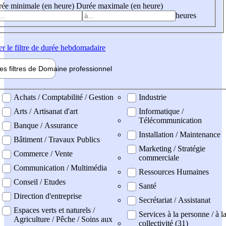
ée minimale (en heure)
Durée maximale (en heure)
heures
er
le filtre de durée hebdomadaire
les filtres de
Domaine pro
fessionnel
ne professionel
Achats / Comptabilité / Gestion
Industrie
Arts / Artisanat d'art
Informatique /
Télécommunication
Banque / Assurance
Installation / Maintenance
Bâtiment / Travaux Publics
Marketing / Stratégie
Commerce / Vente
commerciale
Communication / Multimédia
Ressources Humaines
Conseil / Etudes
Santé
Direction d'entreprise
Secrétariat / Assistanat
Espaces verts et naturels /
Services à la personne / à l
Agriculture / Pêche / Soins aux
collectivité (31)