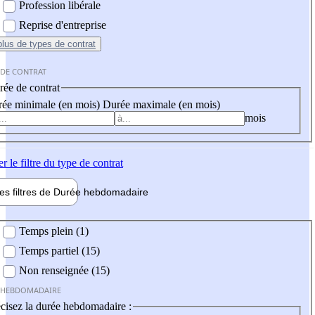
Profession libérale
Reprise d'entreprise
plus
de types de contrat
 DE CONTRAT
ée de contrat
ée minimale (en mois)
Durée maximale (en mois)
mois
er
le filtre du type de contrat
les filtres de
Durée hebdo
madaire
 hebdomadaire
Temps plein (1)
Temps partiel (15)
Non renseignée (15)
 HEBDOMADAIRE
cisez la durée hebdomadaire :