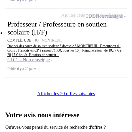
Ajouter cette offre à ma sélection
CDD
Non renseigné
Professeur / Professeure en soutien
scolaire (H/F)
COMPLÉTUDE -
93 - MONTREUIL
Donnez des cours de soutien scolaire à domicile à MONTREUIL. Description du
cours : Français en CP à raison d'1h00, Tous les 15 j. Rémunération : de 19,77 € à
28,17 € brut/h. Horaires de soutien...
CDD - Non renseigné
Publié il y a 20 jours
Afficher les 20 offres suivantes
Votre avis nous intéresse
Qu'avez-vous pensé du service de recherche d'offres ?