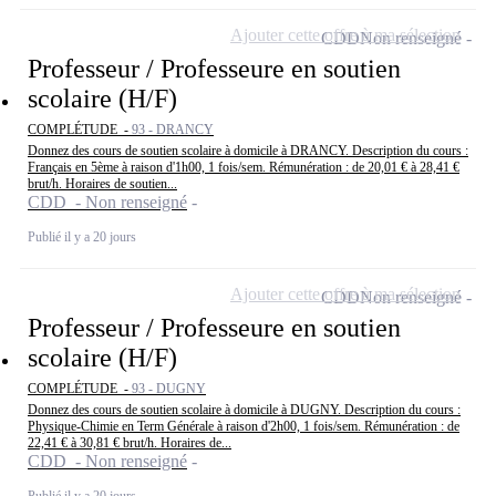
Ajouter cette offre à ma sélection
CDD
Non renseigné
Professeur / Professeure en soutien
scolaire (H/F)
COMPLÉTUDE -
93 - DRANCY
Donnez des cours de soutien scolaire à domicile à DRANCY. Description du cours :
Français en 5ème à raison d'1h00, 1 fois/sem. Rémunération : de 20,01 € à 28,41 €
brut/h. Horaires de soutien...
CDD - Non renseigné
Publié il y a 20 jours
Ajouter cette offre à ma sélection
CDD
Non renseigné
Professeur / Professeure en soutien
scolaire (H/F)
COMPLÉTUDE -
93 - DUGNY
Donnez des cours de soutien scolaire à domicile à DUGNY. Description du cours :
Physique-Chimie en Term Générale à raison d'2h00, 1 fois/sem. Rémunération : de
22,41 € à 30,81 € brut/h. Horaires de...
CDD - Non renseigné
Publié il y a 20 jours