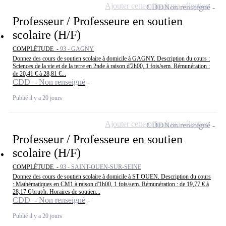
Ajouter cette offre à ma sélection
CDD
Non renseigné
Professeur / Professeure en soutien
scolaire (H/F)
COMPLÉTUDE -
93 - GAGNY
Donnez des cours de soutien scolaire à domicile à GAGNY. Description du cours :
Sciences de la vie et de la terre en 2nde à raison d'2h00, 1 fois/sem. Rémunération :
de 20,41 € à 28,81 €...
CDD - Non renseigné
Publié il y a 20 jours
Ajouter cette offre à ma sélection
CDD
Non renseigné
Professeur / Professeure en soutien
scolaire (H/F)
COMPLÉTUDE -
93 - SAINT-OUEN-SUR-SEINE
Donnez des cours de soutien scolaire à domicile à ST OUEN. Description du cours
: Mathématiques en CM1 à raison d'1h00, 1 fois/sem. Rémunération : de 19,77 € à
28,17 € brut/h. Horaires de soutien...
CDD - Non renseigné
Publié il y a 20 jours