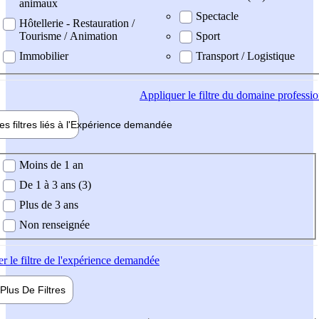
animaux
Spectacle
Hôtellerie - Restauration /
Tourisme / Animation
Sport
Immobilier
Transport / Logistique
Appliquer
le filtre du domaine professi
es filtres liés à l'
Expérience
demandée
ience demandée
Moins de 1 an
De 1 à 3 ans (3)
Plus de 3 ans
Non renseignée
er
le filtre de l'expérience demandée
Plus De
Filtres