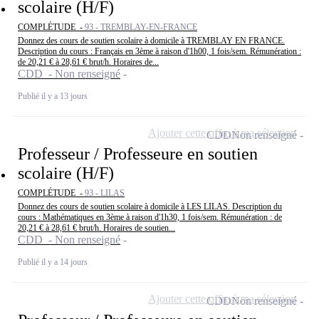
scolaire (H/F)
COMPLÉTUDE -
93 - TREMBLAY-EN-FRANCE
Donnez des cours de soutien scolaire à domicile à TREMBLAY EN FRANCE.
Description du cours : Français en 3ème à raison d'1h00, 1 fois/sem. Rémunération :
de 20,21 € à 28,61 € brut/h. Horaires de...
CDD - Non renseigné
Publié il y a 13 jours
Ajouter cette offre à ma sélection
CDD
Non renseigné
Professeur / Professeure en soutien
scolaire (H/F)
COMPLÉTUDE -
93 - LILAS
Donnez des cours de soutien scolaire à domicile à LES LILAS. Description du
cours : Mathématiques en 3ème à raison d'1h30, 1 fois/sem. Rémunération : de
20,21 € à 28,61 € brut/h. Horaires de soutien...
CDD - Non renseigné
Publié il y a 14 jours
Ajouter cette offre à ma sélection
CDD
Non renseigné