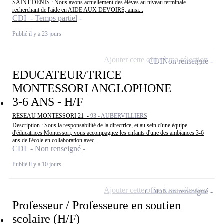
SAINT-DENIS : Nous avons actuellement des élèves au niveau terminale
recherchant de l'aide en AIDE AUX DEVOIRS, ainsi...
CDI - Temps partiel
Publié il y a 23 jours
Ajouter cette offre à ma sélection
CDI
Non renseigné
EDUCATEUR/TRICE
MONTESSORI ANGLOPHONE
3-6 ANS - H/F
RÉSEAU MONTESSORI 21 -
93 - AUBERVILLIERS
Description : Sous la responsabilité de la directrice, et au sein d'une équipe
d'éducatrices Montessori, vous accompagnez les enfants d'une des ambiances 3-6
ans de l'école en collaboration avec...
CDI - Non renseigné
Publié il y a 10 jours
Ajouter cette offre à ma sélection
CDD
Non renseigné
Professeur / Professeure en soutien
scolaire (H/F)