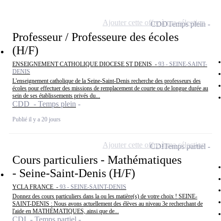
Ajouter cette offre à ma sélection
CDD
Temps plein
Professeur / Professeure des écoles
(H/F)
ENSEIGNEMENT CATHOLIQUE DIOCESE ST DENIS -
93 - SEINE-SAINT-
DENIS
L'enseignement catholique de la Seine-Saint-Denis recherche des professeurs des
écoles pour effectuer des missions de remplacement de courte ou de longue durée au
sein de ses établissements privés du...
CDD - Temps plein
Publié il y a 20 jours
Ajouter cette offre à ma sélection
CDI
Temps partiel
Cours particuliers - Mathématiques
- Seine-Saint-Denis (H/F)
YCLA FRANCE -
93 - SEINE-SAINT-DENIS
Donnez des cours particuliers dans la ou les matière(s) de votre choix ! SEINE-
SAINT-DENIS : Nous avons actuellement des élèves au niveau 3e recherchant de
l'aide en MATHÉMATIQUES, ainsi que de...
CDI - Temps partiel