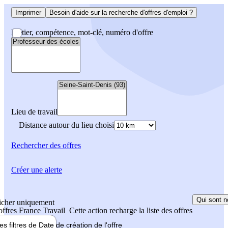
Imprimer
Besoin d'aide sur la recherche d'offres d'emploi ?
Métier, compétence, mot-clé, numéro d'offre
Lieu de travail
Distance autour du lieu choisi
Rechercher
des offres
Créer une alerte
Qui sont n
icher uniquement
 offres France Travail
Cette action recharge la liste des offres
les filtres de
Date de création
de l'offre