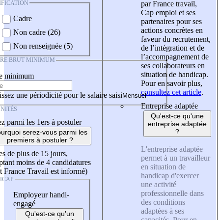
IFICATION
par France travail,
Cap emploi et ses
Cadre
partenaires pour ses
actions concrètes en
Non cadre (26)
faveur du recrutement,
Non renseignée (5)
de l’intégration et de
l’accompagnement de
IRE BRUT MINIMUM
ses collaborateurs en
situation de handicap.
re minimum
Pour en savoir plus,
consultez cet article
.
ssez une périodicité pour le salaire saisi
Entreprise adaptée
NITÉS
Qu'est-ce qu'une
z parmi les 1ers à postuler
entreprise adaptée
?
urquoi serez-vous parmi les
premiers à postuler ?
L'entreprise adaptée
es de plus de 15 jours,
permet à un travailleur
tant moins de 4 candidatures
en situation de
t France Travail est informé)
handicap d'exercer
ICAP
une activité
professionnelle dans
Employeur handi-
des conditions
engagé
adaptées à ses
Qu'est-ce qu'un
capacités. Pour en