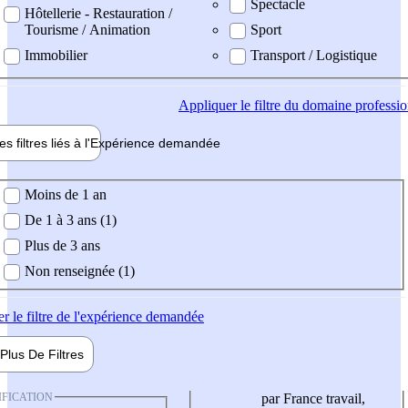
Spectacle
Hôtellerie - Restauration /
Tourisme / Animation
Sport
Immobilier
Transport / Logistique
Appliquer
le filtre du domaine professi
es filtres liés à l'
Expérience
demandée
ience demandée
Moins de 1 an
De 1 à 3 ans (1)
Plus de 3 ans
Non renseignée (1)
er
le filtre de l'expérience demandée
Plus De
Filtres
IFICATION
par France travail,