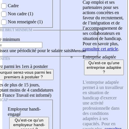
Cap emploi et ses
Cadre
partenaires pour ses
actions concrètes en
Non cadre (1)
faveur du recrutement,
Non renseignée (1)
de l’intégration et de
l’accompagnement de
IRE BRUT MINIMUM
ses collaborateurs en
situation de handicap.
re minimum
Pour en savoir plus,
consultez cet article
.
ssez une périodicité pour le salaire saisi
Entreprise adaptée
NITÉS
Qu'est-ce qu'une
z parmi les 1ers à postuler
entreprise adaptée
?
urquoi serez-vous parmi les
premiers à postuler ?
L'entreprise adaptée
es de plus de 15 jours,
permet à un travailleur
tant moins de 4 candidatures
en situation de
t France Travail est informé)
handicap d'exercer
ICAP
une activité
professionnelle dans
Employeur handi-
des conditions
engagé
adaptées à ses
Qu'est-ce qu'un
capacités. Pour en
employeur handi-
savoir plus,
consultez