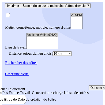
Imprimer
Besoin d'aide sur la recherche d'offres d'emploi ?
Métier, compétence, mot-clé, numéro d'offre
Lieu de travail
Distance autour du lieu choisi
Rechercher
des offres
Créer une alerte
Qui sont n
icher uniquement
 offres France Travail
Cette action recharge la liste des offres
les filtres de
Date de création
de l'offre