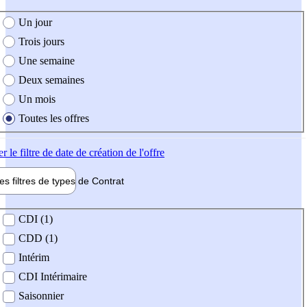
e création de l'offre
Un jour
Trois jours
Une semaine
Deux semaines
Un mois
Toutes les offres
er
le filtre de date de création de l'offre
les filtres de types de
Contrat
de contrat
CDI (1)
CDD (1)
Intérim
CDI Intérimaire
Saisonnier