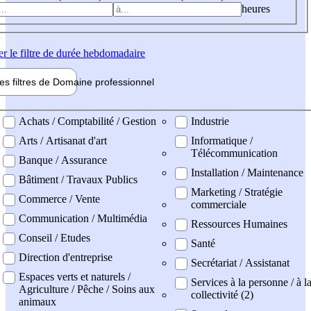
heures
er
le filtre de durée hebdomadaire
les filtres de
Domaine pro
fessionnel
ne professionel
Achats / Comptabilité / Gestion
Industrie
Arts / Artisanat d'art
Informatique /
Télécommunication
Banque / Assurance
Installation / Maintenance
Bâtiment / Travaux Publics
Marketing / Stratégie
Commerce / Vente
commerciale
Communication / Multimédia
Ressources Humaines
Conseil / Etudes
Santé
Direction d'entreprise
Secrétariat / Assistanat
Espaces verts et naturels /
Services à la personne / à l
Agriculture / Pêche / Soins aux
collectivité (2)
animaux