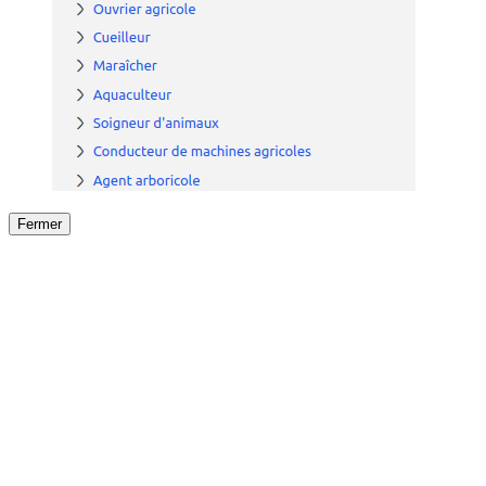
Fermer
Fermer
le détail de l'offre
/
Offre
sur
Offre précéden