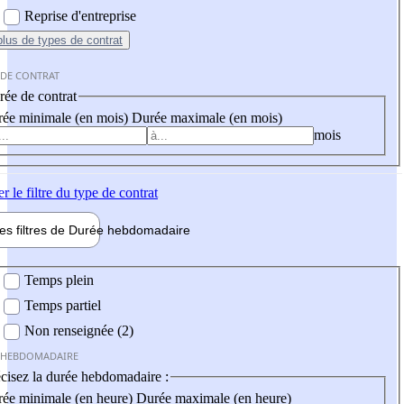
Reprise d'entreprise
plus
de types de contrat
 DE CONTRAT
ée de contrat
ée minimale (en mois)
Durée maximale (en mois)
mois
er
le filtre du type de contrat
les filtres de
Durée hebdo
madaire
 hebdomadaire
Temps plein
Temps partiel
Non renseignée (2)
 HEBDOMADAIRE
cisez la durée hebdomadaire :
ée minimale (en heure)
Durée maximale (en heure)