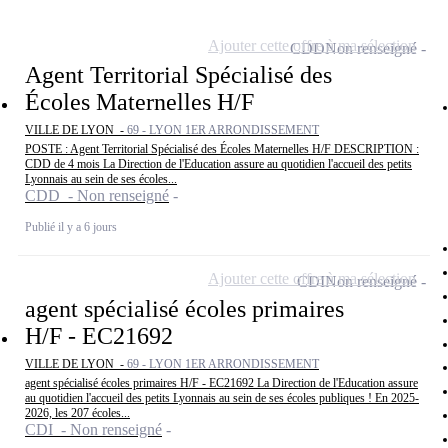
Ajouter cette offre à ma sélection
CDD
Non renseigné
Agent Territorial Spécialisé des
Écoles Maternelles H/F
VILLE DE LYON -
69 - LYON 1ER ARRONDISSEMENT
POSTE : Agent Territorial Spécialisé des Écoles Maternelles H/F DESCRIPTION :
CDD de 4 mois La Direction de l'Education assure au quotidien l'accueil des petits
Lyonnais au sein de ses écoles...
CDD - Non renseigné
Publié il y a 6 jours
Ajouter cette offre à ma sélection
CDI
Non renseigné
agent spécialisé écoles primaires
H/F - EC21692
VILLE DE LYON -
69 - LYON 1ER ARRONDISSEMENT
agent spécialisé écoles primaires H/F - EC21692 La Direction de l'Education assure
au quotidien l'accueil des petits Lyonnais au sein de ses écoles publiques ! En 2025-
2026, les 207 écoles...
CDI - Non renseigné