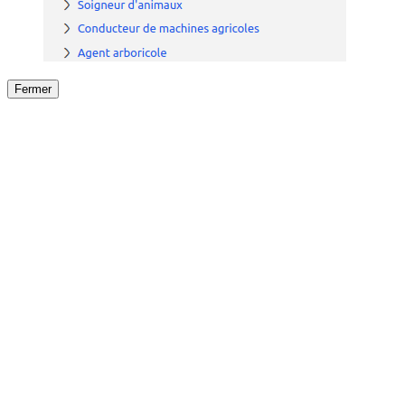
Fermer
Fermer
le détail de l'offre
/
Offre
sur
Offre précéden