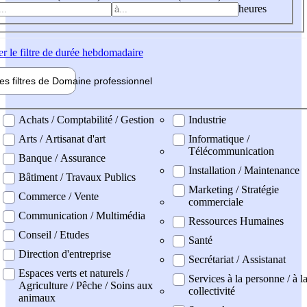
heures
er
le filtre de durée hebdomadaire
les filtres de
Domaine pro
fessionnel
ne professionel
Achats / Comptabilité / Gestion
Industrie
Arts / Artisanat d'art
Informatique /
Télécommunication
Banque / Assurance
Installation / Maintenance
Bâtiment / Travaux Publics
Marketing / Stratégie
Commerce / Vente
commerciale
Communication / Multimédia
Ressources Humaines
Conseil / Etudes
Santé
Direction d'entreprise
Secrétariat / Assistanat
Espaces verts et naturels /
Services à la personne / à l
Agriculture / Pêche / Soins aux
collectivité
animaux