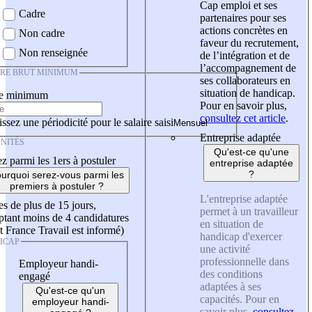
Cap emploi et ses
Cadre
partenaires pour ses
actions concrètes en
Non cadre
faveur du recrutement,
Non renseignée
de l’intégration et de
l’accompagnement de
IRE BRUT MINIMUM
ses collaborateurs en
situation de handicap.
re minimum
Pour en savoir plus,
consultez cet article
.
ssez une périodicité pour le salaire saisi
Entreprise adaptée
NITÉS
Qu'est-ce qu'une
z parmi les 1ers à postuler
entreprise adaptée
?
urquoi serez-vous parmi les
premiers à postuler ?
L'entreprise adaptée
es de plus de 15 jours,
permet à un travailleur
tant moins de 4 candidatures
en situation de
t France Travail est informé)
handicap d'exercer
ICAP
une activité
professionnelle dans
Employeur handi-
des conditions
engagé
adaptées à ses
Qu'est-ce qu'un
capacités. Pour en
employeur handi-
savoir plus,
consultez