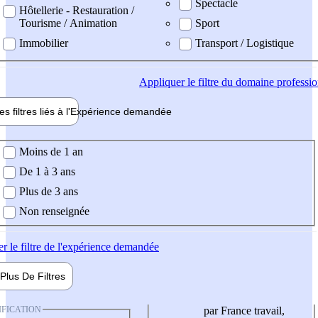
Spectacle
Hôtellerie - Restauration /
Tourisme / Animation
Sport
Immobilier
Transport / Logistique
Appliquer
le filtre du domaine professi
es filtres liés à l'
Expérience
demandée
ience demandée
Moins de 1 an
De 1 à 3 ans
Plus de 3 ans
Non renseignée
er
le filtre de l'expérience demandée
Plus De
Filtres
IFICATION
par France travail,