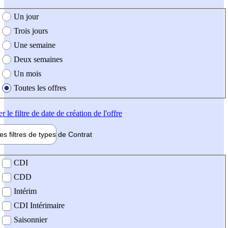
e création de l'offre
Un jour
Trois jours
Une semaine
Deux semaines
Un mois
Toutes les offres
er
le filtre de date de création de l'offre
les filtres de types de
Contrat
de contrat
CDI
CDD
Intérim
CDI Intérimaire
Saisonnier