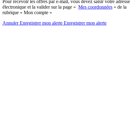
Pour recevoir les offres par e-mail, vous devez saisir votre adresse
électronique et la valider sur la page «
Mes coordonnées
» de la
rubrique « Mon compte »
Annuler
Enregistrer mon alerte
Enregistrer
mon alerte