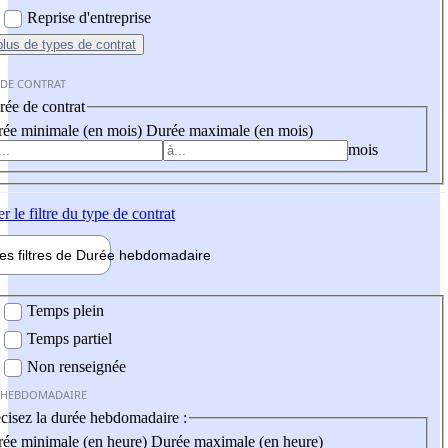
Reprise d'entreprise
plus
de types de contrat
 DE CONTRAT
ée de contrat
ée minimale (en mois)
Durée maximale (en mois)
mois
er
le filtre du type de contrat
les filtres de
Durée hebdo
madaire
 hebdomadaire
Temps plein
Temps partiel
Non renseignée
 HEBDOMADAIRE
cisez la durée hebdomadaire :
ée minimale (en heure)
Durée maximale (en heure)