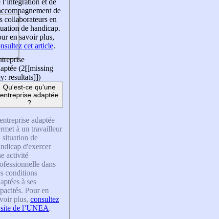
 l’intégration et de
’accompagnement de
s collaborateurs en
tuation de handicap.
ur en savoir plus,
nsultez cet article
.
treprise
aptée (2
[[missing
y: resultats]]
)
Qu'est-ce qu'une
entreprise adaptée
?
entreprise adaptée
rmet à un travailleur
 situation de
ndicap d'exercer
e activité
ofessionnelle dans
s conditions
aptées à ses
pacités. Pour en
voir plus,
consultez
 site de l’UNEA
.