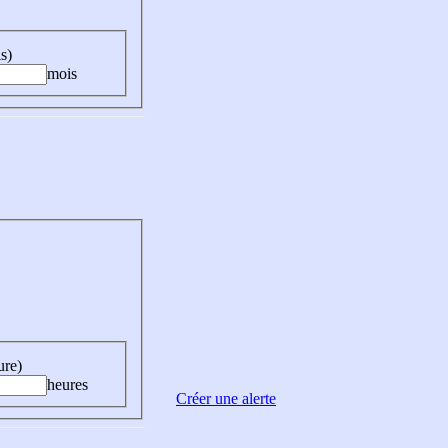
s)
mois
ure)
heures
Créer une alerte