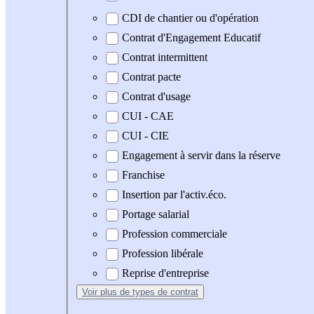
CDI de chantier ou d'opération
Contrat d'Engagement Educatif
Contrat intermittent
Contrat pacte
Contrat d'usage
CUI - CAE
CUI - CIE
Engagement à servir dans la réserve
Franchise
Insertion par l'activ.éco.
Portage salarial
Profession commerciale
Profession libérale
Reprise d'entreprise
Voir plus
de types de contrat