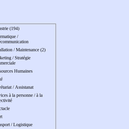
strie (194)
rmatique /
écommunication
allation / Maintenance (2)
eting / Stratégie
merciale
sources Humaines
té
étariat / Assistanat
ices à la personne / à la
ectivité
ctacle
rt
sport / Logistique