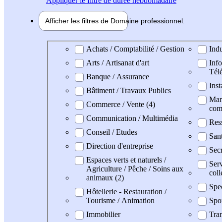
Appliquer
le filtre de durée hebdomadaire
Afficher les filtres de
Domaine pro
fessionnel
Domaine professionel
Achats / Comptabilité / Gestion
Indu
Arts / Artisanat d'art
Info
Tél
Banque / Assurance
Inst
Bâtiment / Travaux Publics
Mark
Commerce / Vente (4)
com
Communication / Multimédia
Res
Conseil / Etudes
San
Direction d'entreprise
Secr
Espaces verts et naturels /
Serv
Agriculture / Pêche / Soins aux
coll
animaux (2)
Spe
Hôtellerie - Restauration /
Tourisme / Animation
Spo
Immobilier
Tran