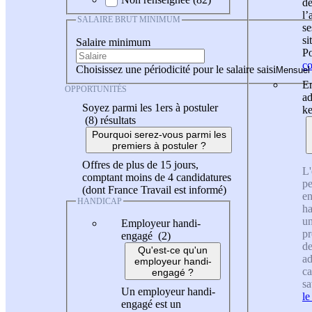
de
l
SALAIRE BRUT MINIMUM
se
si
Salaire minimum
Po
co
Choisissez une périodicité pour le salaire saisi
En
OPPORTUNITÉS
ad
Soyez parmi les 1ers à postuler
ke
(8)
résultats
Pourquoi serez-vous parmi les
premiers à postuler ?
Offres de plus de 15 jours,
L'
comptant moins de 4 candidatures
pe
(dont France Travail est informé)
en
HANDICAP
ha
un
Employeur handi-
pr
engagé (2)
de
Qu'est-ce qu'un
ad
employeur handi-
ca
engagé ?
sa
Un employeur handi-
le
engagé est un