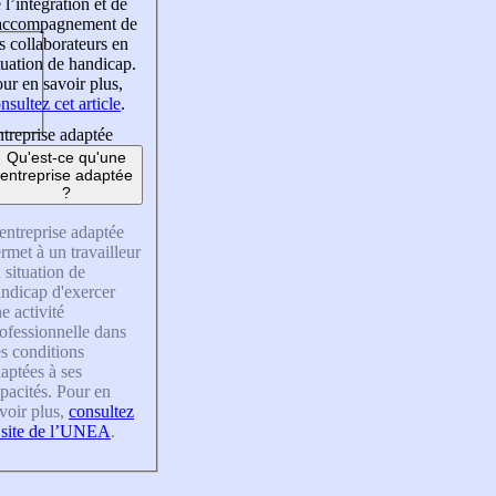
 l’intégration et de
’accompagnement de
s collaborateurs en
tuation de handicap.
ur en savoir plus,
nsultez cet article
.
treprise adaptée
Qu'est-ce qu'une
entreprise adaptée
?
entreprise adaptée
rmet à un travailleur
 situation de
ndicap d'exercer
e activité
ofessionnelle dans
s conditions
aptées à ses
pacités. Pour en
voir plus,
consultez
 site de l’UNEA
.