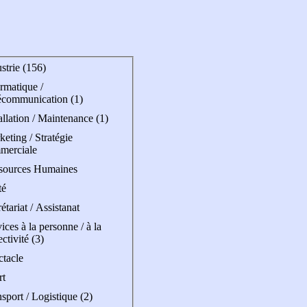
strie (156)
rmatique /
écommunication (1)
allation / Maintenance (1)
eting / Stratégie
merciale
sources Humaines
té
étariat / Assistanat
ices à la personne / à la
ectivité (3)
ctacle
rt
sport / Logistique (2)