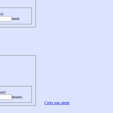
s)
mois
ure)
heures
Créer une alerte