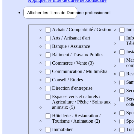
Appliquer
le filtre de durée hebdomadaire
Afficher les filtres de
Domaine pro
fessionnel
Domaine professionel
Achats / Comptabilité / Gestion
Indu
Arts / Artisanat d'art
Info
Tél
Banque / Assurance
Inst
Bâtiment / Travaux Publics
Mark
Commerce / Vente (3)
com
Communication / Multimédia
Res
Conseil / Etudes
San
Direction d'entreprise
Secr
Espaces verts et naturels /
Serv
Agriculture / Pêche / Soins aux
coll
animaux (5)
Spe
Hôtellerie - Restauration /
Tourisme / Animation (2)
Spo
Immobilier
Tran