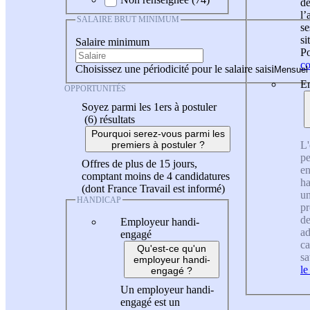
de
l
SALAIRE BRUT MINIMUM
se
si
Salaire minimum
Po
co
Choisissez une périodicité pour le salaire saisi
En
OPPORTUNITÉS
Soyez parmi les 1ers à postuler
(6)
résultats
Pourquoi serez-vous parmi les
L'
premiers à postuler ?
pe
Offres de plus de 15 jours,
en
comptant moins de 4 candidatures
ha
(dont France Travail est informé)
un
HANDICAP
pr
de
Employeur handi-
ad
engagé
ca
Qu'est-ce qu'un
sa
employeur handi-
le
engagé ?
Un employeur handi-
engagé est un