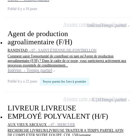
Publié il y a 16 jours
Ajouter cette offre à ma sélection
Intérim
Temps partiel
Agent de production
agroalimentaire (F/H)
RANDSTAD -
07 - SAINT-ÉTIENNE-DE-FONTBELLON
Comment saisir l'opportunité de contribuer en tant qu'Agent de production
agroalimentaire (F/H) ? Dans le cadre de ce poste, vous participerez activement aux
processus essentiels de conditionnement...
Intérim - Temps partiel
Publié il y a 22 jours
Soyez parmi les 1ers à postuler
Ajouter cette offre à ma sélection
CDI
Temps partiel
LIVREUR LIVREUSE
EMPLOYÉ POLYVALENT (H/F)
AUX VIEUX ARCEAUX -
07 - MERCUER
RECHERCHE LIVREUR/LIVREUSE TRAITEUR A TEMPS PARTIEL AFIN
DE COMPLETER NOTRE EQUIPE. CDI, 15H/semaine.