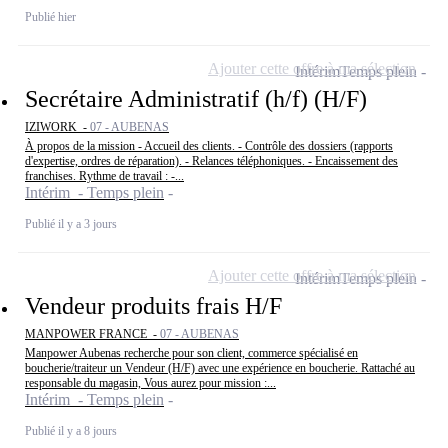
Publié hier
Ajouter cette offre à ma sélection
Intérim
Temps plein
Secrétaire Administratif (h/f) (H/F)
IZIWORK -
07 - AUBENAS
À propos de la mission - Accueil des clients. - Contrôle des dossiers (rapports
d'expertise, ordres de réparation). - Relances téléphoniques. - Encaissement des
franchises. Rythme de travail : -...
Intérim - Temps plein
Publié il y a 3 jours
Ajouter cette offre à ma sélection
Intérim
Temps plein
Vendeur produits frais H/F
MANPOWER FRANCE -
07 - AUBENAS
Manpower Aubenas recherche pour son client, commerce spécialisé en
boucherie/traiteur un Vendeur (H/F) avec une expérience en boucherie. Rattaché au
responsable du magasin, Vous aurez pour mission :...
Intérim - Temps plein
Publié il y a 8 jours