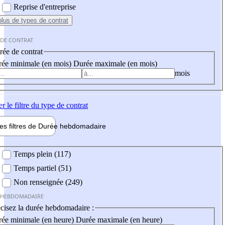
Reprise d'entreprise
plus
de types de contrat
 DE CONTRAT
ée de contrat
ée minimale (en mois)
Durée maximale (en mois)
mois
er
le filtre du type de contrat
les filtres de
Durée hebdo
madaire
 hebdomadaire
Temps plein (117)
Temps partiel (51)
Non renseignée (249)
 HEBDOMADAIRE
cisez la durée hebdomadaire :
ée minimale (en heure)
Durée maximale (en heure)