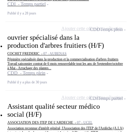
CDI - Temps partiel
Publié il y a 28 jours
Ajouter cette offre à ma sélection
CDD
Temps plein
ouvrier spécialisé dans la
production d'arbres fruitiers (H/F)
COCHET FREDERIC -
07 - AUBENAS
Pépinière spécialisée dans la production et la commercialisation d'arbres fruitiers
Travail saisonnier contrat de 6 mois renouvelable tout les ans de Septembre/octobre
à Mai - Arrachage des plantes...
CDD - Temps plein
Publié il y a plus de 30 jours
Ajouter cette offre à ma sélection
CDI
Temps partiel
Assistant qualité secteur médico
social (H/F)
ASSOCIATION DES ITEP DE L'ARDECHE -
07 - UCEL
Association reconnue d'intérêt général, l'Association des ITEP de l'Ardèche (A.I.A)