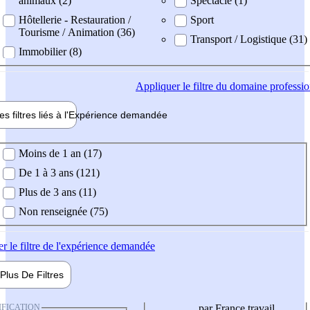
animaux (2)
Spectacle (1)
Hôtellerie - Restauration /
Sport
Tourisme / Animation (36)
Transport / Logistique (31)
Immobilier (8)
Appliquer
le filtre du domaine professi
es filtres liés à l'
Expérience
demandée
ience demandée
Moins de 1 an (17)
De 1 à 3 ans (121)
Plus de 3 ans (11)
Non renseignée (75)
er
le filtre de l'expérience demandée
Plus De
Filtres
IFICATION
par France travail,