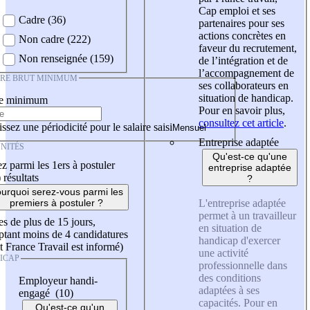
Cap emploi et ses
Cadre (36)
partenaires pour ses
actions concrètes en
Non cadre (222)
faveur du recrutement,
Non renseignée (159)
de l’intégration et de
l’accompagnement de
IRE BRUT MINIMUM
ses collaborateurs en
situation de handicap.
re minimum
Pour en savoir plus,
consultez cet article
.
ssez une périodicité pour le salaire saisi
Entreprise adaptée
NITÉS
Qu'est-ce qu'une
z parmi les 1ers à postuler
entreprise adaptée
)
résultats
?
urquoi serez-vous parmi les
L'entreprise adaptée
premiers à postuler ?
permet à un travailleur
es de plus de 15 jours,
en situation de
tant moins de 4 candidatures
handicap d'exercer
t France Travail est informé)
une activité
ICAP
professionnelle dans
des conditions
Employeur handi-
adaptées à ses
engagé (10)
capacités. Pour en
Qu'est-ce qu'un