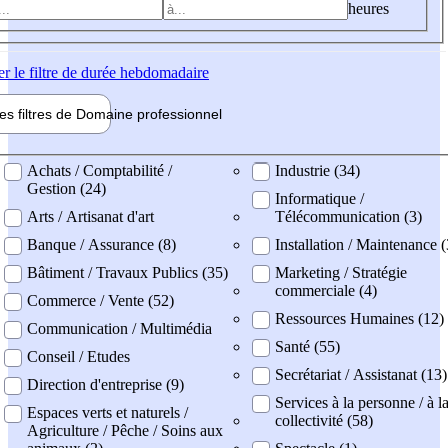
heures
er
le filtre de durée hebdomadaire
les filtres de
Domaine pro
fessionnel
ne professionel
Achats / Comptabilité /
Industrie (34)
Gestion (24)
Informatique /
Arts / Artisanat d'art
Télécommunication (3)
Banque / Assurance (8)
Installation / Maintenance 
Bâtiment / Travaux Publics (35)
Marketing / Stratégie
commerciale (4)
Commerce / Vente (52)
Ressources Humaines (12)
Communication / Multimédia
Santé (55)
Conseil / Etudes
Secrétariat / Assistanat (13)
Direction d'entreprise (9)
Services à la personne / à l
Espaces verts et naturels /
collectivité (58)
Agriculture / Pêche / Soins aux