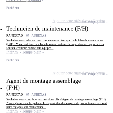
Publié hier
Ajouter cette offre à ma sélection
Intérim
Temps plein
Technicien de maintenance (F/H)
RANDSTAD -
07 - AUBENAS
Souhaitez-vous valoriser vos compétences en tant que Technicien de maintenance
(F/H) ? Vous contribuerez à l'amélioration continue des opérations en apportant un
soutien technique concret aux équipes...
Intérim - Temps plein
Publié hier
Ajouter cette offre à ma sélection
Intérim
Temps plein
Agent de montage assemblage
(F/H)
RANDSTAD -
07 - AUBENAS
Souhaitez-vous contribuer aux missions clés d'Agent de montage assemblage (F/H)
? Vous garantissez la qualité et la disponibilité des moyens de production en assurant
leurs réglages leur maintenance...
Intérim - Temps plein