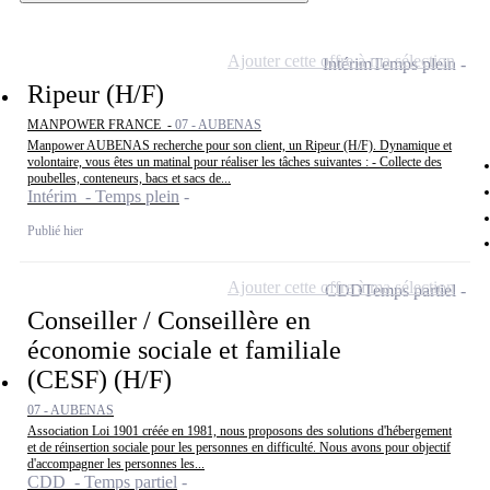
Ajouter cette offre à ma sélection
Intérim
Temps plein
Ripeur (H/F)
MANPOWER FRANCE -
07 - AUBENAS
Manpower AUBENAS recherche pour son client, un Ripeur (H/F). Dynamique et
volontaire, vous êtes un matinal pour réaliser les tâches suivantes : - Collecte des
poubelles, conteneurs, bacs et sacs de...
Intérim - Temps plein
Publié hier
Ajouter cette offre à ma sélection
CDD
Temps partiel
Conseiller / Conseillère en
économie sociale et familiale
(CESF) (H/F)
07 - AUBENAS
Association Loi 1901 créée en 1981, nous proposons des solutions d'hébergement
et de réinsertion sociale pour les personnes en difficulté. Nous avons pour objectif
d'accompagner les personnes les...
CDD - Temps partiel