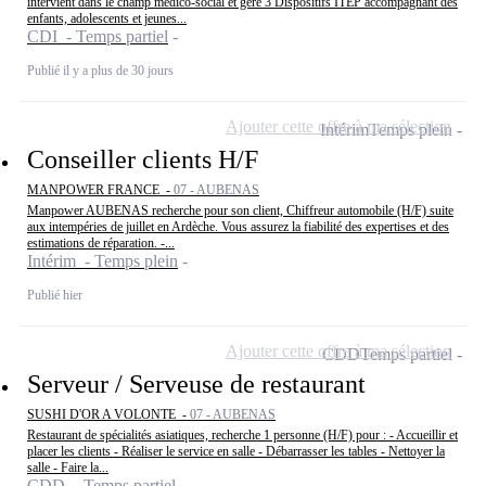
intervient dans le champ médico-social et gère 3 Dispositifs ITEP accompagnant des
enfants, adolescents et jeunes...
CDI - Temps partiel
Publié il y a plus de 30 jours
Ajouter cette offre à ma sélection
Intérim
Temps plein
Conseiller clients H/F
MANPOWER FRANCE -
07 - AUBENAS
Manpower AUBENAS recherche pour son client, Chiffreur automobile (H/F) suite
aux intempéries de juillet en Ardèche. Vous assurez la fiabilité des expertises et des
estimations de réparation. -...
Intérim - Temps plein
Publié hier
Ajouter cette offre à ma sélection
CDD
Temps partiel
Serveur / Serveuse de restaurant
SUSHI D'OR A VOLONTE -
07 - AUBENAS
Restaurant de spécialités asiatiques, recherche 1 personne (H/F) pour : - Accueillir et
placer les clients - Réaliser le service en salle - Débarrasser les tables - Nettoyer la
salle - Faire la...
CDD - Temps partiel