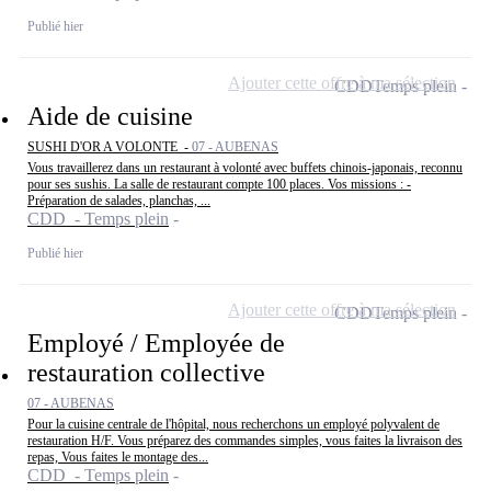
Publié hier
Ajouter cette offre à ma sélection
CDD
Temps plein
Aide de cuisine
SUSHI D'OR A VOLONTE -
07 - AUBENAS
Vous travaillerez dans un restaurant à volonté avec buffets chinois-japonais, reconnu
pour ses sushis. La salle de restaurant compte 100 places. Vos missions : -
Préparation de salades, planchas, ...
CDD - Temps plein
Publié hier
Ajouter cette offre à ma sélection
CDD
Temps plein
Employé / Employée de
restauration collective
07 - AUBENAS
Pour la cuisine centrale de l'hôpital, nous recherchons un employé polyvalent de
restauration H/F. Vous préparez des commandes simples, vous faites la livraison des
repas, Vous faites le montage des...
CDD - Temps plein