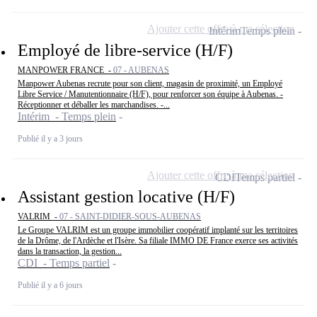
Ajouter cette offre à ma sélection
Intérim
Temps plein
Employé de libre-service (H/F)
MANPOWER FRANCE -
07 - AUBENAS
Manpower Aubenas recrute pour son client, magasin de proximité, un Employé
Libre Service / Manutentionnaire (H/F), pour renforcer son équipe à Aubenas. -
Réceptionner et déballer les marchandises. -...
Intérim - Temps plein
Publié il y a 3 jours
Ajouter cette offre à ma sélection
CDI
Temps partiel
Assistant gestion locative (H/F)
VALRIM -
07 - SAINT-DIDIER-SOUS-AUBENAS
Le Groupe VALRIM est un groupe immobilier coopératif implanté sur les territoires
de la Drôme, de l'Ardèche et l'Isère. Sa filiale IMMO DE France exerce ses activités
dans la transaction, la gestion...
CDI - Temps partiel
Publié il y a 6 jours