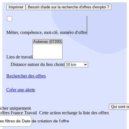
Imprimer
Besoin d'aide sur la recherche d'offres d'emploi ?
Métier, compétence, mot-clé, numéro d'offre
Lieu de travail
Distance autour du lieu choisi
Rechercher
des offres
Créer une alerte
Qui sont n
icher uniquement
 offres France Travail
Cette action recharge la liste des offres
les filtres de
Date de création
de l'offre