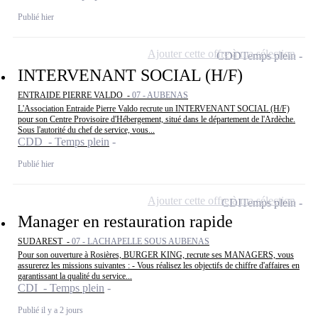
Publié hier
Ajouter cette offre à ma sélection
CDD
Temps plein
INTERVENANT SOCIAL (H/F)
ENTRAIDE PIERRE VALDO -
07 - AUBENAS
L'Association Entraide Pierre Valdo recrute un INTERVENANT SOCIAL (H/F)
pour son Centre Provisoire d'Hébergement, situé dans le département de l'Ardèche.
Sous l'autorité du chef de service, vous...
CDD - Temps plein
Publié hier
Ajouter cette offre à ma sélection
CDI
Temps plein
Manager en restauration rapide
SUDAREST -
07 - LACHAPELLE SOUS AUBENAS
Pour son ouverture à Rosières, BURGER KING, recrute ses MANAGERS, vous
assurerez les missions suivantes : - Vous réalisez les objectifs de chiffre d'affaires en
garantissant la qualité du service...
CDI - Temps plein
Publié il y a 2 jours