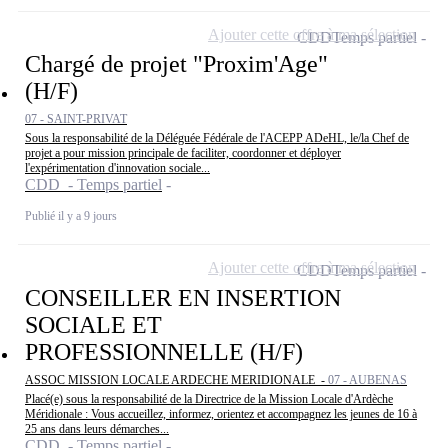
Ajouter cette offre à ma sélection
CDD
Temps partiel
Chargé de projet "Proxim'Age"
(H/F)
07 - SAINT-PRIVAT
Sous la responsabilité de la Déléguée Fédérale de l'ACEPP ADeHL, le/la Chef de
projet a pour mission principale de faciliter, coordonner et déployer
l'expérimentation d'innovation sociale...
CDD - Temps partiel
Publié il y a 9 jours
Ajouter cette offre à ma sélection
CDD
Temps partiel
CONSEILLER EN INSERTION
SOCIALE ET
PROFESSIONNELLE (H/F)
ASSOC MISSION LOCALE ARDECHE MERIDIONALE -
07 - AUBENAS
Placé(e) sous la responsabilité de la Directrice de la Mission Locale d'Ardèche
Méridionale : Vous accueillez, informez, orientez et accompagnez les jeunes de 16 à
25 ans dans leurs démarches...
CDD - Temps partiel