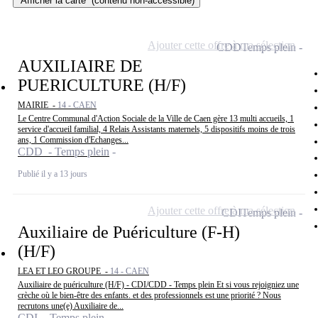
Afficher la carte
(contenu non-accessible)
Ajouter cette offre à ma sélection
CDD
Temps plein
AUXILIAIRE DE
PUERICULTURE (H/F)
MAIRIE -
14 - CAEN
Le Centre Communal d'Action Sociale de la Ville de Caen gère 13 multi accueils, 1
service d'accueil familial, 4 Relais Assistants maternels, 5 dispositifs moins de trois
ans, 1 Commission d'Echanges...
CDD - Temps plein
Publié il y a 13 jours
Ajouter cette offre à ma sélection
CDI
Temps plein
Auxiliaire de Puériculture (F-H)
(H/F)
LEA ET LEO GROUPE -
14 - CAEN
Auxiliaire de puériculture (H/F) - CDI/CDD - Temps plein Et si vous rejoigniez une
crèche où le bien-être des enfants. et des professionnels est une priorité ? Nous
recrutons une(e) Auxiliaire de...
CDI - Temps plein