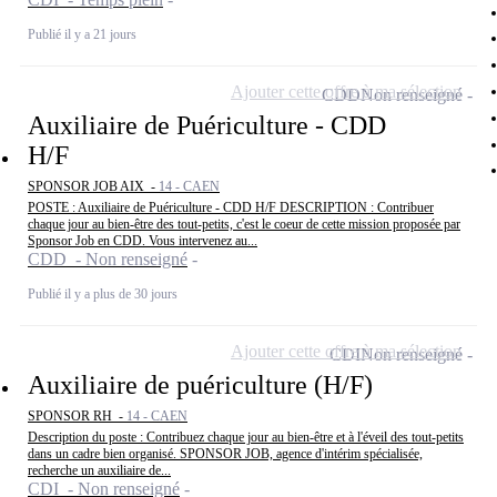
Publié il y a 21 jours
Ajouter cette offre à ma sélection
CDD
Non renseigné
Auxiliaire de Puériculture - CDD
H/F
SPONSOR JOB AIX -
14 - CAEN
POSTE : Auxiliaire de Puériculture - CDD H/F DESCRIPTION : Contribuer
chaque jour au bien-être des tout-petits, c'est le coeur de cette mission proposée par
Sponsor Job en CDD. Vous intervenez au...
CDD - Non renseigné
Publié il y a plus de 30 jours
Ajouter cette offre à ma sélection
CDI
Non renseigné
Auxiliaire de puériculture (H/F)
SPONSOR RH -
14 - CAEN
Description du poste : Contribuez chaque jour au bien-être et à l'éveil des tout-petits
dans un cadre bien organisé. SPONSOR JOB, agence d'intérim spécialisée,
recherche un auxiliaire de...
CDI - Non renseigné