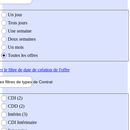
e création de l'offre
Un jour
Trois jours
Une semaine
Deux semaines
Un mois
Toutes les offres
er
le filtre de date de création de l'offre
les filtres de types de
Contrat
de contrat
CDI (2)
CDD (2)
Intérim (3)
CDI Intérimaire