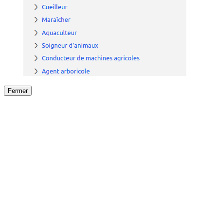
Fermer
Fermer
le détail de l'offre
/
Offre
sur
Offre précéden