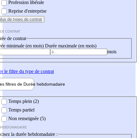
Profession libérale
Reprise d'entreprise
plus
de types de contrat
 DE CONTRAT
ée de contrat
ée minimale (en mois)
Durée maximale (en mois)
mois
er
le filtre du type de contrat
les filtres de
Durée hebdo
madaire
 hebdomadaire
Temps plein (2)
Temps partiel
Non renseignée (5)
 HEBDOMADAIRE
cisez la durée hebdomadaire :