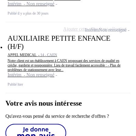
Intérim - Non renseigné
Publié il y a plus de 30 jours
Ajouter cette offre à ma sélection
Intérim
Non renseigné
AUXILIAIRE PETITE ENFANCE
(H/F)
APPEL MEDICAL -
14 - CAEN
Notre client est un établissement à CAEN proposant des services de qualité en
crèche, garderie et pouponnière. Lieu de travail facilement accessible : - Plus de
problèmes de stationnement avec leur...
Intérim - Non renseigné
Publié hier
Votre avis nous intéresse
Qu'avez-vous pensé du service de recherche d'offres ?