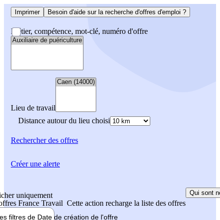
Imprimer
Besoin d'aide sur la recherche d'offres d'emploi ?
Métier, compétence, mot-clé, numéro d'offre
Lieu de travail
Distance autour du lieu choisi
Rechercher
des offres
Créer une alerte
Qui sont n
icher uniquement
 offres France Travail
Cette action recharge la liste des offres
les filtres de
Date de création
de l'offre