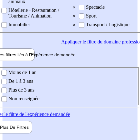
animaux
Spectacle
Hôtellerie - Restauration /
Tourisme / Animation
Sport
Immobilier
Transport / Logistique
Appliquer
le filtre du domaine professi
es filtres liés à l'
Expérience
demandée
ience demandée
Moins de 1 an
De 1 à 3 ans
Plus de 3 ans
Non renseignée
er
le filtre de l'expérience demandée
Plus De
Filtres