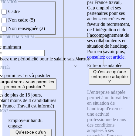
IFICATION
par France travail,
Cap emploi et ses
Cadre
partenaires pour ses
actions concrètes en
Non cadre (5)
faveur du recrutement,
Non renseignée (2)
de l’intégration et de
l’accompagnement de
IRE BRUT MINIMUM
ses collaborateurs en
situation de handicap.
re minimum
Pour en savoir plus,
consultez cet article
.
ssez une périodicité pour le salaire saisi
Entreprise adaptée
NITÉS
Qu'est-ce qu'une
z parmi les 1ers à postuler
entreprise adaptée
?
urquoi serez-vous parmi les
premiers à postuler ?
L'entreprise adaptée
es de plus de 15 jours,
permet à un travailleur
tant moins de 4 candidatures
en situation de
t France Travail est informé)
handicap d'exercer
ICAP
une activité
professionnelle dans
Employeur handi-
des conditions
engagé
adaptées à ses
Qu'est-ce qu'un
capacités. Pour en