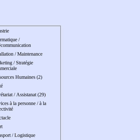
strie
rmatique /
écommunication
allation / Maintenance
eting / Stratégie
merciale
sources Humaines (2)
té
étariat / Assistanat (29)
ices à la personne / à la
ectivité
ctacle
rt
sport / Logistique