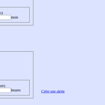
s)
mois
ure)
heures
Créer une alerte