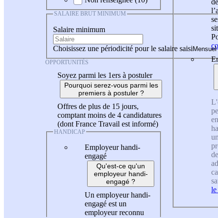
de
l
SALAIRE BRUT MINIMUM
se
si
Salaire minimum
Po
co
Choisissez une périodicité pour le salaire saisi
En
OPPORTUNITÉS
Soyez parmi les 1ers à postuler
Pourquoi serez-vous parmi les
premiers à postuler ?
L'
Offres de plus de 15 jours,
pe
comptant moins de 4 candidatures
en
(dont France Travail est informé)
ha
HANDICAP
un
pr
Employeur handi-
de
engagé
ad
Qu'est-ce qu'un
ca
employeur handi-
sa
engagé ?
le
Un employeur handi-
engagé est un
employeur reconnu