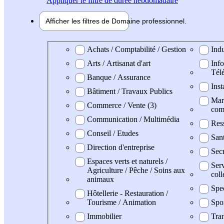
Appliquer
le filtre de durée hebdomadaire
Afficher les filtres de
Domaine pro
fessionnel
Domaine professionel
Achats / Comptabilité / Gestion
Indu
Arts / Artisanat d'art
Info
Tél
Banque / Assurance
Inst
Bâtiment / Travaux Publics
Mark
Commerce / Vente (3)
com
Communication / Multimédia
Res
Conseil / Etudes
San
Direction d'entreprise
Secr
Espaces verts et naturels /
Serv
Agriculture / Pêche / Soins aux
coll
animaux
Spe
Hôtellerie - Restauration /
Tourisme / Animation
Spo
Immobilier
Tran