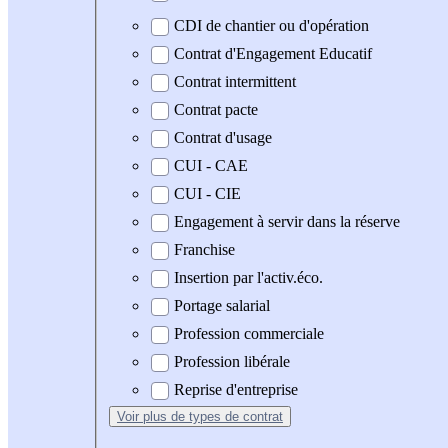
CDI de chantier ou d'opération
Contrat d'Engagement Educatif
Contrat intermittent
Contrat pacte
Contrat d'usage
CUI - CAE
CUI - CIE
Engagement à servir dans la réserve
Franchise
Insertion par l'activ.éco.
Portage salarial
Profession commerciale
Profession libérale
Reprise d'entreprise
Voir plus
de types de contrat