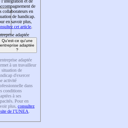
 l’intégration et de
’accompagnement de
s collaborateurs en
tuation de handicap.
ur en savoir plus,
nsultez cet article
.
treprise adaptée
Qu'est-ce qu'une
entreprise adaptée
?
entreprise adaptée
rmet à un travailleur
 situation de
ndicap d'exercer
e activité
ofessionnelle dans
s conditions
aptées à ses
pacités. Pour en
voir plus,
consultez
 site de l’UNEA
.