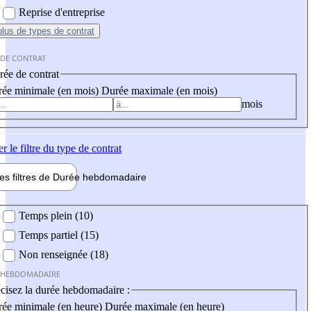
Reprise d'entreprise
plus
de types de contrat
 DE CONTRAT
ée de contrat
ée minimale (en mois)
Durée maximale (en mois)
mois
er
le filtre du type de contrat
les filtres de
Durée hebdo
madaire
 hebdomadaire
Temps plein (10)
Temps partiel (15)
Non renseignée (18)
 HEBDOMADAIRE
cisez la durée hebdomadaire :
ée minimale (en heure)
Durée maximale (en heure)