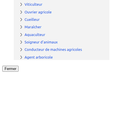
Fermer
Fermer
le détail de l'offre
/
Offre
sur
Offre précéden