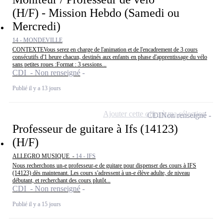
(H/F) - Mission Hebdo (Samedi ou
Mercredi)
14 - MONDEVILLE
CONTEXTEVous serez en charge de l'animation et de l'encadrement de 3 cours
consécutifs d'1 heure chacun, destinés aux enfants en phase d'apprentissage du vélo
sans petites roues :Format : 3 sessions...
CDI - Non renseigné
Publié il y a 13 jours
Ajouter cette offre à ma sélection
CDI
Non renseigné
Professeur de guitare à Ifs (14123)
(H/F)
ALLEGRO MUSIQUE -
14 - IFS
Nous recherchons un-e professeur-e de guitare pour dispenser des cours à IFS
(14123) dès maintenant. Les cours s'adressent à un-e élève adulte, de niveau
débutant, et recherchant des cours plutôt...
CDI - Non renseigné
Publié il y a 15 jours