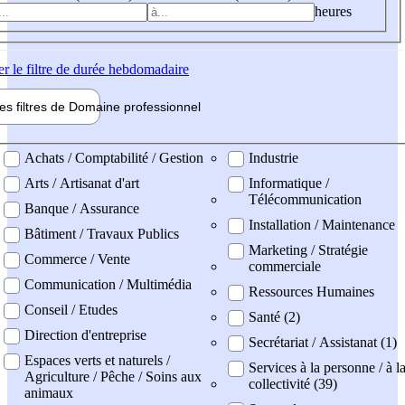
heures
er
le filtre de durée hebdomadaire
les filtres de
Domaine pro
fessionnel
ne professionel
Achats / Comptabilité / Gestion
Industrie
Arts / Artisanat d'art
Informatique /
Télécommunication
Banque / Assurance
Installation / Maintenance
Bâtiment / Travaux Publics
Marketing / Stratégie
Commerce / Vente
commerciale
Communication / Multimédia
Ressources Humaines
Conseil / Etudes
Santé (2)
Direction d'entreprise
Secrétariat / Assistanat (1)
Espaces verts et naturels /
Services à la personne / à l
Agriculture / Pêche / Soins aux
collectivité (39)
animaux