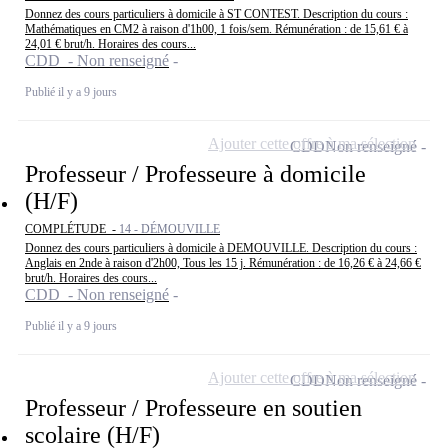
Donnez des cours particuliers à domicile à ST CONTEST. Description du cours :
Mathématiques en CM2 à raison d'1h00, 1 fois/sem. Rémunération : de 15,61 € à
24,01 € brut/h. Horaires des cours...
CDD - Non renseigné
Publié il y a 9 jours
Ajouter cette offre à ma sélection
CDD
Non renseigné
Professeur / Professeure à domicile
(H/F)
COMPLÉTUDE -
14 - DÉMOUVILLE
Donnez des cours particuliers à domicile à DEMOUVILLE. Description du cours :
Anglais en 2nde à raison d'2h00, Tous les 15 j. Rémunération : de 16,26 € à 24,66 €
brut/h. Horaires des cours...
CDD - Non renseigné
Publié il y a 9 jours
Ajouter cette offre à ma sélection
CDD
Non renseigné
Professeur / Professeure en soutien
scolaire (H/F)