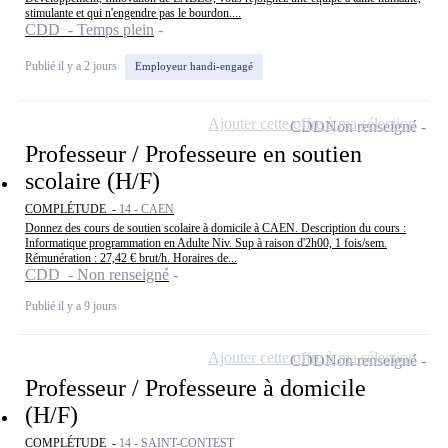
stimulante et qui n'engendre pas le bourdon....
CDD - Temps plein
Publié il y a 2 jours
Employeur handi-engagé
Ajouter cette offre à ma sélection
CDD
Non renseigné
Professeur / Professeure en soutien
scolaire (H/F)
COMPLÉTUDE -
14 - CAEN
Donnez des cours de soutien scolaire à domicile à CAEN. Description du cours :
Informatique programmation en Adulte Niv. Sup à raison d'2h00, 1 fois/sem.
Rémunération : 27,42 € brut/h. Horaires de...
CDD - Non renseigné
Publié il y a 9 jours
Ajouter cette offre à ma sélection
CDD
Non renseigné
Professeur / Professeure à domicile
(H/F)
COMPLÉTUDE -
14 - SAINT-CONTEST