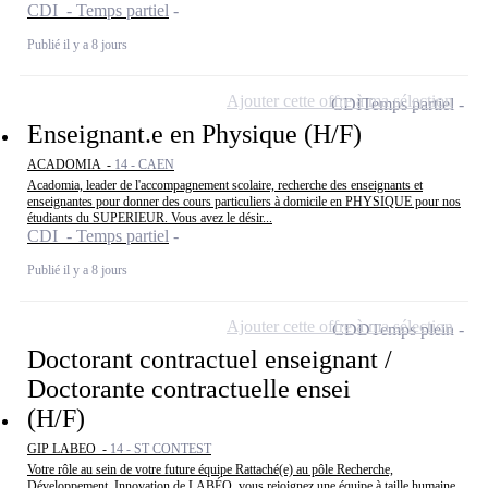
CDI - Temps partiel
Publié il y a 8 jours
Ajouter cette offre à ma sélection
CDI
Temps partiel
Enseignant.e en Physique (H/F)
ACADOMIA -
14 - CAEN
Acadomia, leader de l'accompagnement scolaire, recherche des enseignants et
enseignantes pour donner des cours particuliers à domicile en PHYSIQUE pour nos
étudiants du SUPERIEUR. Vous avez le désir...
CDI - Temps partiel
Publié il y a 8 jours
Ajouter cette offre à ma sélection
CDD
Temps plein
Doctorant contractuel enseignant /
Doctorante contractuelle ensei
(H/F)
GIP LABEO -
14 - ST CONTEST
Votre rôle au sein de votre future équipe Rattaché(e) au pôle Recherche,
Développement, Innovation de LABÉO, vous rejoignez une équipe à taille humaine,