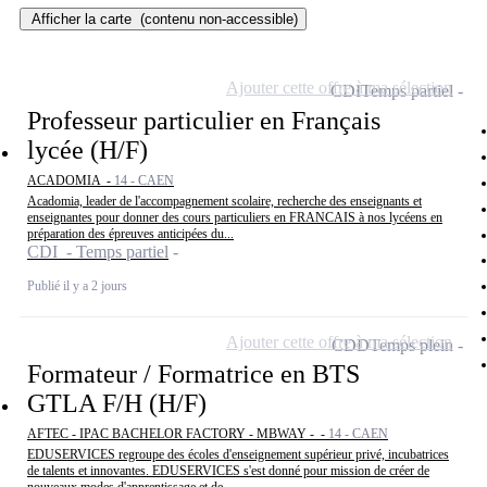
Afficher la carte
(contenu non-accessible)
Ajouter cette offre à ma sélection
CDI
Temps partiel
Professeur particulier en Français
lycée (H/F)
ACADOMIA -
14 - CAEN
Acadomia, leader de l'accompagnement scolaire, recherche des enseignants et
enseignantes pour donner des cours particuliers en FRANCAIS à nos lycéens en
préparation des épreuves anticipées du...
CDI - Temps partiel
Publié il y a 2 jours
Ajouter cette offre à ma sélection
CDD
Temps plein
Formateur / Formatrice en BTS
GTLA F/H (H/F)
AFTEC - IPAC BACHELOR FACTORY - MBWAY - -
14 - CAEN
EDUSERVICES regroupe des écoles d'enseignement supérieur privé, incubatrices
de talents et innovantes. EDUSERVICES s'est donné pour mission de créer de