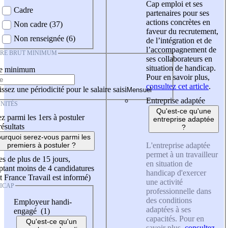
Cap emploi et ses
Cadre
partenaires pour ses
actions concrètes en
Non cadre (37)
faveur du recrutement,
Non renseignée (6)
de l’intégration et de
l’accompagnement de
IRE BRUT MINIMUM
ses collaborateurs en
situation de handicap.
re minimum
Pour en savoir plus,
consultez cet article
.
ssez une périodicité pour le salaire saisi
Entreprise adaptée
NITÉS
Qu'est-ce qu'une
z parmi les 1ers à postuler
entreprise adaptée
résultats
?
urquoi serez-vous parmi les
L'entreprise adaptée
premiers à postuler ?
permet à un travailleur
es de plus de 15 jours,
en situation de
tant moins de 4 candidatures
handicap d'exercer
t France Travail est informé)
une activité
ICAP
professionnelle dans
des conditions
Employeur handi-
adaptées à ses
engagé (1)
capacités. Pour en
Qu'est-ce qu'un
savoir plus,
consultez