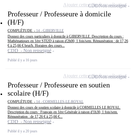
Ajouter cette offre à ma sélection
CDD
Non renseigné
Professeur / Professeure à domicile
(H/F)
COMPLÉTUDE -
14 - GIBERVILLE
Donnez des cours particuliers à domicile à GIBERVILLE. Description du cours :
Mathématiques en 1ère STI2D à raison d'2h00, 1 fois/sem. Rémunération : de 17,26
€ à 25,66 € brut/h. Horaires des cours...
CDD - Non renseigné
Publié il y a 16 jours
Ajouter cette offre à ma sélection
CDD
Non renseigné
Professeur / Professeure en soutien
scolaire (H/F)
COMPLÉTUDE -
14 - CORMELLES-LE-ROYAL
Donnez des cours de soutien scolaire à domicile à CORMELLES LE ROYAL.
Description du cours : Français en 1ère Générale à raison d'1h30, 1 fois/sem.
Rémunération : de 17,26 € à 25,66 €...
CDD - Non renseigné
Publié il y a 20 jours