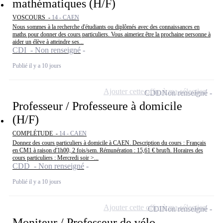
mathématiques (H/F)
VOSCOURS -
14 - CAEN
Nous sommes à la recherche d'étudiants ou diplômés avec des connaissances en
maths pour donner des cours particuliers. Vous aimeriez être la prochaine personne à
aider un élève à atteindre ses...
CDI - Non renseigné
Publié il y a 10 jours
Ajouter cette offre à ma sélection
CDD
Non renseigné
Professeur / Professeure à domicile
(H/F)
COMPLÉTUDE -
14 - CAEN
Donnez des cours particuliers à domicile à CAEN. Description du cours : Français
en CM1 à raison d'1h00, 2 fois/sem. Rémunération : 15,61 € brut/h. Horaires des
cours particuliers : Mercredi soir >...
CDD - Non renseigné
Publié il y a 10 jours
Ajouter cette offre à ma sélection
CDI
Non renseigné
Moniteur / Professeur de vélo