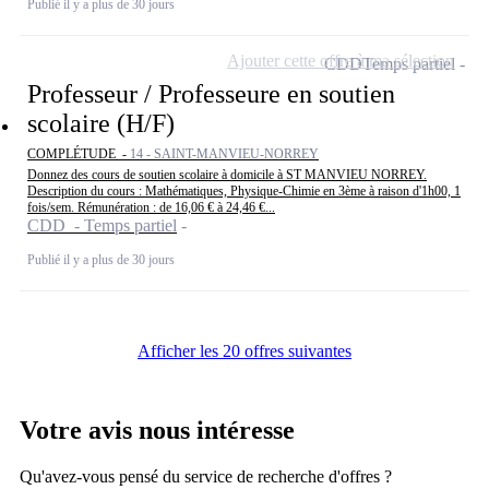
Publié il y a plus de 30 jours
Ajouter cette offre à ma sélection
CDD
Temps partiel
Professeur / Professeure en soutien
scolaire (H/F)
COMPLÉTUDE -
14 - SAINT-MANVIEU-NORREY
Donnez des cours de soutien scolaire à domicile à ST MANVIEU NORREY.
Description du cours : Mathématiques, Physique-Chimie en 3ème à raison d'1h00, 1
fois/sem. Rémunération : de 16,06 € à 24,46 €...
CDD - Temps partiel
Publié il y a plus de 30 jours
Afficher les 20 offres suivantes
Votre avis nous intéresse
Qu'avez-vous pensé du service de recherche d'offres ?