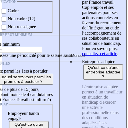
IFICATION
par France travail,
Cap emploi et ses
Cadre
partenaires pour ses
actions concrètes en
Non cadre (12)
faveur du recrutement,
Non renseignée
de l’intégration et de
l’accompagnement de
IRE BRUT MINIMUM
ses collaborateurs en
situation de handicap.
re minimum
Pour en savoir plus,
consultez cet article
.
ssez une périodicité pour le salaire saisi
Entreprise adaptée
NITÉS
Qu'est-ce qu'une
z parmi les 1ers à postuler
entreprise adaptée
?
urquoi serez-vous parmi les
premiers à postuler ?
L'entreprise adaptée
es de plus de 15 jours,
permet à un travailleur
tant moins de 4 candidatures
en situation de
t France Travail est informé)
handicap d'exercer
ICAP
une activité
professionnelle dans
Employeur handi-
des conditions
engagé
adaptées à ses
Qu'est-ce qu'un
capacités. Pour en