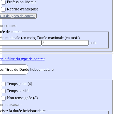
Profession libérale
Reprise d'entreprise
plus
de types de contrat
 DE CONTRAT
ée de contrat
ée minimale (en mois)
Durée maximale (en mois)
mois
er
le filtre du type de contrat
les filtres de
Durée hebdo
madaire
 hebdomadaire
Temps plein (4)
Temps partiel
Non renseignée (8)
 HEBDOMADAIRE
cisez la durée hebdomadaire :