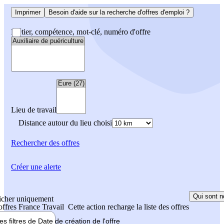
Imprimer
Besoin d'aide sur la recherche d'offres d'emploi ?
Métier, compétence, mot-clé, numéro d'offre
Lieu de travail
Distance autour du lieu choisi
Rechercher
des offres
Créer une alerte
Qui sont n
icher uniquement
 offres France Travail
Cette action recharge la liste des offres
les filtres de
Date de création
de l'offre