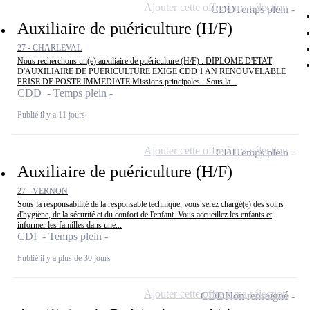
Ajouter cette offre à ma sélection
CDD
Temps plein
Auxiliaire de puériculture (H/F)
27 - CHARLEVAL
Nous recherchons un(e) auxiliaire de puériculture (H/F) : DIPLOME D'ETAT
D'AUXILIAIRE DE PUERICULTURE EXIGE CDD 1 AN RENOUVELABLE
PRISE DE POSTE IMMEDIATE Missions principales : Sous la...
CDD - Temps plein
Publié il y a 11 jours
Ajouter cette offre à ma sélection
CDI
Temps plein
Auxiliaire de puériculture (H/F)
27 - VERNON
Sous la responsabilité de la responsable technique, vous serez chargé(e) des soins
d'hygiène, de la sécurité et du confort de l'enfant. Vous accueillez les enfants et
informer les familles dans une...
CDI - Temps plein
Publié il y a plus de 30 jours
Ajouter cette offre à ma sélection
CDD
Non renseigné