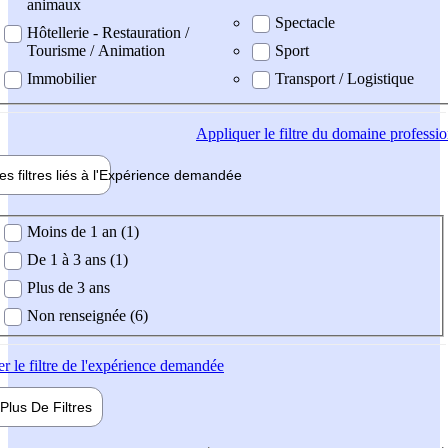
animaux
Spectacle
Hôtellerie - Restauration /
Tourisme / Animation
Sport
Immobilier
Transport / Logistique
Appliquer
le filtre du domaine professi
es filtres liés à l'
Expérience
demandée
ience demandée
Moins de 1 an (1)
De 1 à 3 ans (1)
Plus de 3 ans
Non renseignée (6)
er
le filtre de l'expérience demandée
Plus De
Filtres