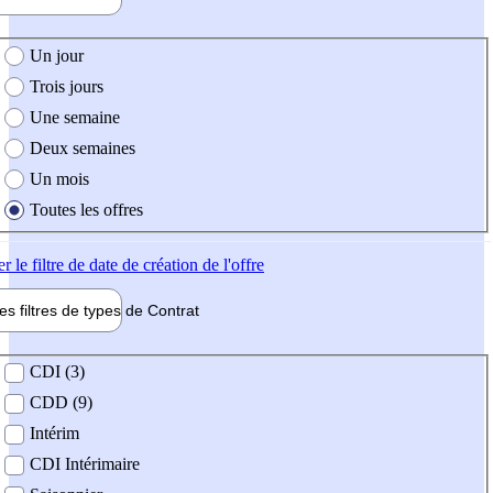
e création de l'offre
Un jour
Trois jours
Une semaine
Deux semaines
Un mois
Toutes les offres
er
le filtre de date de création de l'offre
les filtres de types de
Contrat
de contrat
CDI (3)
CDD (9)
Intérim
CDI Intérimaire