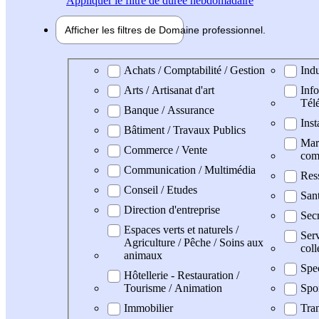
Appliquer
le filtre de durée hebdomadaire
Afficher les filtres de
Domaine pro
fessionnel
Domaine professionel
Achats / Comptabilité / Gestion
Indu
Arts / Artisanat d'art
Info
Tél
Banque / Assurance
Inst
Bâtiment / Travaux Publics
Mark
Commerce / Vente
com
Communication / Multimédia
Res
Conseil / Etudes
Sant
Direction d'entreprise
Secr
Espaces verts et naturels /
Serv
Agriculture / Pêche / Soins aux
coll
animaux
Spe
Hôtellerie - Restauration /
Tourisme / Animation
Spo
Immobilier
Tran