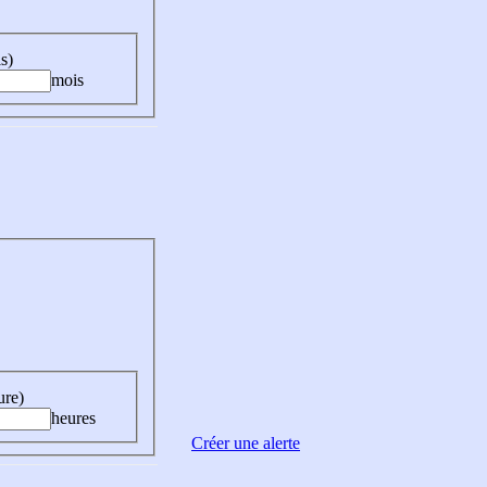
s)
mois
ure)
heures
Créer une alerte