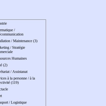
strie
rmatique /
écommunication
allation / Maintenance (3)
eting / Stratégie
merciale
sources Humaines
é (2)
étariat / Assistanat
ices à la personne / à la
ectivité (119)
ctacle
rt
sport / Logistique