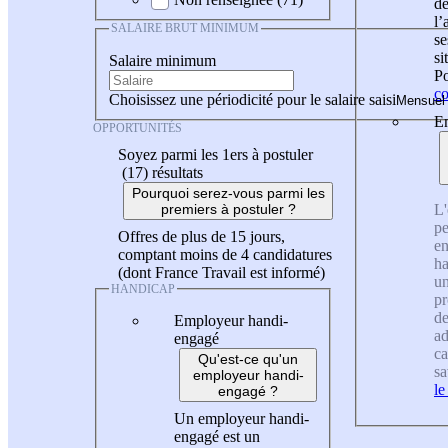
de
l
SALAIRE BRUT MINIMUM
se
si
Salaire minimum
Po
co
Choisissez une périodicité pour le salaire saisi
En
OPPORTUNITÉS
Soyez parmi les 1ers à postuler
(17)
résultats
Pourquoi serez-vous parmi les
L'
premiers à postuler ?
pe
Offres de plus de 15 jours,
en
comptant moins de 4 candidatures
ha
(dont France Travail est informé)
un
HANDICAP
pr
de
Employeur handi-
ad
engagé
ca
Qu'est-ce qu'un
sa
employeur handi-
le
engagé ?
Un employeur handi-
engagé est un