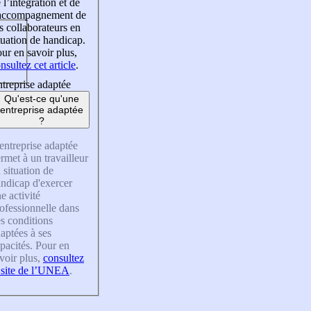
 l’intégration et de
’accompagnement de
s collaborateurs en
tuation de handicap.
ur en savoir plus,
nsultez cet article
.
treprise adaptée
Qu'est-ce qu'une
entreprise adaptée
?
entreprise adaptée
rmet à un travailleur
 situation de
ndicap d'exercer
e activité
ofessionnelle dans
s conditions
aptées à ses
pacités. Pour en
voir plus,
consultez
 site de l’UNEA
.