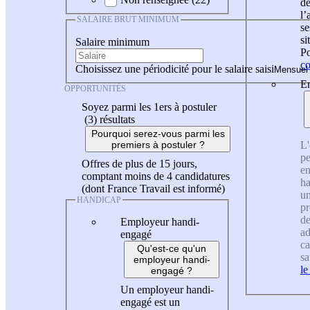
de
l
SALAIRE BRUT MINIMUM
se
si
Salaire minimum
Po
co
Choisissez une périodicité pour le salaire saisi
En
OPPORTUNITÉS
Soyez parmi les 1ers à postuler
(3)
résultats
Pourquoi serez-vous parmi les
L'
premiers à postuler ?
pe
Offres de plus de 15 jours,
en
comptant moins de 4 candidatures
ha
(dont France Travail est informé)
un
HANDICAP
pr
de
Employeur handi-
ad
engagé
ca
Qu'est-ce qu'un
sa
employeur handi-
le
engagé ?
Un employeur handi-
engagé est un