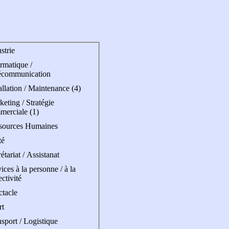
strie
rmatique /
écommunication
allation / Maintenance (4)
eting / Stratégie
merciale (1)
sources Humaines
té
étariat / Assistanat
ices à la personne / à la
ectivité
ctacle
rt
sport / Logistique