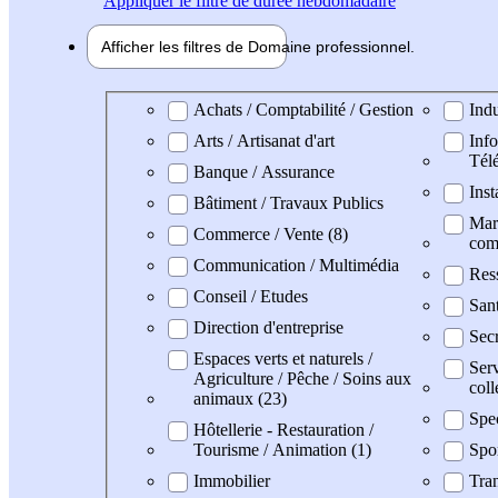
Appliquer
le filtre de durée hebdomadaire
Afficher les filtres de
Domaine pro
fessionnel
Domaine professionel
Achats / Comptabilité / Gestion
Indu
Arts / Artisanat d'art
Info
Tél
Banque / Assurance
Inst
Bâtiment / Travaux Publics
Mark
Commerce / Vente (8)
com
Communication / Multimédia
Res
Conseil / Etudes
San
Direction d'entreprise
Secr
Espaces verts et naturels /
Serv
Agriculture / Pêche / Soins aux
coll
animaux (23)
Spe
Hôtellerie - Restauration /
Tourisme / Animation (1)
Spo
Immobilier
Tran