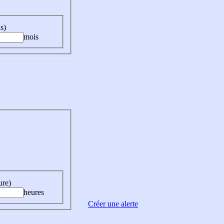
s)
mois
ure)
heures
Créer une alerte