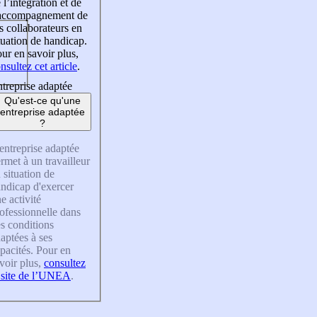
 l’intégration et de
’accompagnement de
s collaborateurs en
tuation de handicap.
ur en savoir plus,
nsultez cet article
.
treprise adaptée
Qu'est-ce qu'une
entreprise adaptée
?
entreprise adaptée
rmet à un travailleur
 situation de
ndicap d'exercer
e activité
ofessionnelle dans
s conditions
aptées à ses
pacités. Pour en
voir plus,
consultez
 site de l’UNEA
.