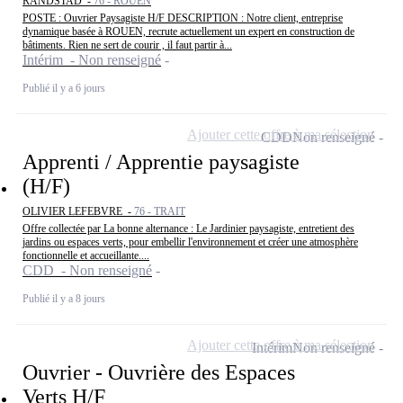
RANDSTAD -
76 - ROUEN
POSTE : Ouvrier Paysagiste H/F DESCRIPTION : Notre client, entreprise
dynamique basée à ROUEN, recrute actuellement un expert en construction de
bâtiments. Rien ne sert de courir , il faut partir à...
Intérim - Non renseigné
Publié il y a 6 jours
Ajouter cette offre à ma sélection
CDD
Non renseigné
Apprenti / Apprentie paysagiste
(H/F)
OLIVIER LEFEBVRE -
76 - TRAIT
Offre collectée par La bonne alternance : Le Jardinier paysagiste, entretient des
jardins ou espaces verts, pour embellir l'environnement et créer une atmosphère
fonctionnelle et accueillante....
CDD - Non renseigné
Publié il y a 8 jours
Ajouter cette offre à ma sélection
Intérim
Non renseigné
Ouvrier - Ouvrière des Espaces
Verts H/F