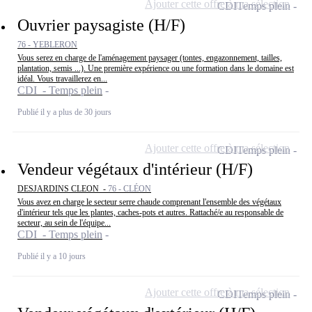
Ajouter cette offre à ma sélection
CDI
Temps plein
Ouvrier paysagiste (H/F)
76 - YEBLERON
Vous serez en charge de l'aménagement paysager (tontes, engazonnement, tailles,
plantation, semis ...). Une première expérience ou une formation dans le domaine est
idéal. Vous travaillerez en...
CDI - Temps plein
Publié il y a plus de 30 jours
Ajouter cette offre à ma sélection
CDI
Temps plein
Vendeur végétaux d'intérieur (H/F)
DESJARDINS CLEON -
76 - CLÉON
Vous avez en charge le secteur serre chaude comprenant l'ensemble des végétaux
d'intérieur tels que les plantes, caches-pots et autres. Rattaché/e au responsable de
secteur, au sein de l'équipe...
CDI - Temps plein
Publié il y a 10 jours
Ajouter cette offre à ma sélection
CDI
Temps plein