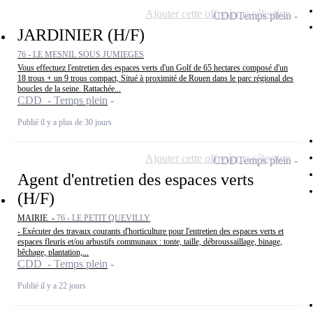
Ajouter cette offre à ma sélection
CDD
Temps plein
JARDINIER (H/F)
76 - LE MESNIL SOUS JUMIEGES
Vous effectuez l'entretien des espaces verts d'un Golf de 65 hectares composé d'un
18 trous + un 9 trous compact, Situé à proximité de Rouen dans le parc régional des
boucles de la seine. Rattachée...
CDD - Temps plein
Publié il y a plus de 30 jours
Ajouter cette offre à ma sélection
CDD
Temps plein
Agent d'entretien des espaces verts
(H/F)
MAIRIE -
76 - LE PETIT QUEVILLY
- Exécuter des travaux courants d'horticulture pour l'entretien des espaces verts et
espaces fleuris et/ou arbustifs communaux : tonte, taille, débroussaillage, binage,
bêchage, plantation,...
CDD - Temps plein
Publié il y a 22 jours