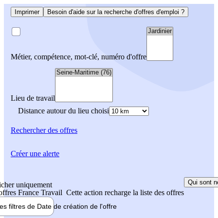
Imprimer
Besoin d'aide sur la recherche d'offres d'emploi ?
Métier, compétence, mot-clé, numéro d'offre
Lieu de travail
Distance autour du lieu choisi
Rechercher
des offres
Créer une alerte
Qui sont n
icher uniquement
 offres France Travail
Cette action recharge la liste des offres
les filtres de
Date de création
de l'offre