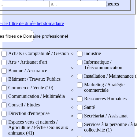
heures
er
le filtre de durée hebdomadaire
les filtres de
Domaine pro
fessionnel
ne professionel
Achats / Comptabilité / Gestion
Industrie
Arts / Artisanat d'art
Informatique /
Télécommunication
Banque / Assurance
Installation / Maintenance (
Bâtiment / Travaux Publics
Marketing / Stratégie
Commerce / Vente (10)
commerciale
Communication / Multimédia
Ressources Humaines
Conseil / Etudes
Santé
Direction d'entreprise
Secrétariat / Assistanat
Espaces verts et naturels /
Services à la personne / à l
Agriculture / Pêche / Soins aux
collectivité (1)
animaux (41)