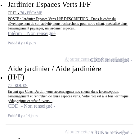
Jardinier Espaces Verts H/F
CRIT -
76 - FÉCAMP
POSTE : Jardinier Espaces Verts H/F DESCRIPTION : Dans le cadre du
développement de son activité, nous recherchons pour notre client, spécialisé dans
l'aménagement paysager, un jardinier espaces...
Intérim - Non renseigné
Publié il y a 6 jours
Ajouter cette offre à ma sélection
CDD
Non renseigné
Aide jardinier / Aide jardinière
(H/F)
76 - ROUEN
En tant que Coach Jardin, vous accompagnez nos clients dans la conception,
l'aménagement et l'entretien de leurs espaces verts. Votre rôle est à la fois technique,
pédagogique et créatif : vous...
CDD - Non renseigné
Publié il y a 14 jours
Ajouter cette offre à ma sélection
CDI
Non renseigné