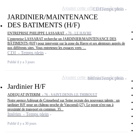
Ajouter cette offre à ma sélection
CDI
Temps plein
JARDINIER/MAINTENANCE
DES BATIMENTS (H/F)
ENTREPRISE PHILIPPE LASSARAT -
76 - LE HAVRE
L'entreprise LASSARAT recherche un JARDINIER/MAINTENANCE DES
BÂTIMENTS (H/F) pour intervenir sur la zone du Havre et ses alentours auprès de
nos différents sites. Vous entretenez les espaces verts :...
CDI - Temps plein
Publié il y a 3 jours
Ajouter cette offre à ma sélection
Intérim
Temps plein
Jardinier H/F
ADEQUAT INTERIM -
76 - SAINT-DENIS-LE-THIBOULT
Notre agence Adéquat de Criquebeuf sur Seine recrute des nouveaux talents : un
jardinier H/F pour un château proche de Vascoeuil (27). Le poste n'est pas à
proximité de transport en commun. 35...
Intérim - Temps plein
Publié il y a 30 jours