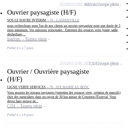
Ajouter cette offre à ma sélection
Intérim
Temps plein
Ouvrier paysagiste (H/F)
SOS LE HAVRE INTERIM -
76 - GAINNEVILLE
nous recherchons pour l'un de nos clients un ouvrier paysagiste pour une durée de 3
mois minimum. Vos missions principales : Entretien des espaces verts (tonte, taille,
désherbage,...
Intérim - Temps plein
Publié il y a 7 jours
Ajouter cette offre à ma sélection
CDI
Temps plein
Ouvrier / Ouvrière paysagiste
(H/F)
LIGNE VERTE SERVICES -
76 - STE MARIE AU BOSC
Vous assurez les travaux paysagers (entretien des espaces verts, création de massifs)
chez des particuliers dans un rayon de 30 km autour de Criquetot-l'Esneval. Vous
devez faire preuve de...
CDI - Temps plein
Publié il y a 8 jours