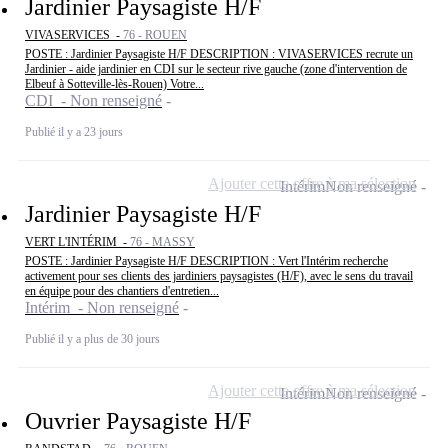
Jardinier Paysagiste H/F
VIVASERVICES -
76 - ROUEN
POSTE : Jardinier Paysagiste H/F DESCRIPTION : VIVASERVICES recrute un
Jardinier - aide jardinier en CDI sur le secteur rive gauche (zone d'intervention de
Elbeuf à Sotteville-lès-Rouen) Votre...
CDI - Non renseigné
Publié il y a 23 jours
Ajouter cette offre à ma sélection
Intérim
Non renseigné
Jardinier Paysagiste H/F
VERT L'INTÉRIM -
76 - MASSY
POSTE : Jardinier Paysagiste H/F DESCRIPTION : Vert l'Intérim recherche
activement pour ses clients des jardiniers paysagistes (H/F), avec le sens du travail
en équipe pour des chantiers d'entretien...
Intérim - Non renseigné
Publié il y a plus de 30 jours
Ajouter cette offre à ma sélection
Intérim
Non renseigné
Ouvrier Paysagiste H/F