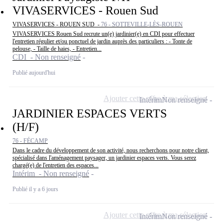
VIVASERVICES - Rouen Sud
VIVASERVICES - ROUEN SUD -
76 - SOTTEVILLE-LÈS-ROUEN
VIVASERVICES Rouen Sud recrute un(e) jardinier(e) en CDI pour effectuer
l'entretien régulier et/ou ponctuel de jardin auprès des particuliers : - Tonte de
pelouse, - Taille de haies, - Entretien...
CDI - Non renseigné
Publié aujourd'hui
Ajouter cette offre à ma sélection
Intérim
Non renseigné
JARDINIER ESPACES VERTS
(H/F)
76 - FÉCAMP
Dans le cadre du développement de son activité, nous recherchons pour notre client,
spécialisé dans l'aménagement paysager, un jardinier espaces verts. Vous serez
chargé(e) de l'entretien des espaces...
Intérim - Non renseigné
Publié il y a 6 jours
Ajouter cette offre à ma sélection
Intérim
Non renseigné