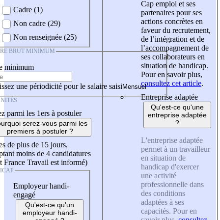
Cap emploi et ses
Cadre (1)
partenaires pour ses
actions concrètes en
Non cadre (29)
faveur du recrutement,
Non renseignée (25)
de l’intégration et de
l’accompagnement de
IRE BRUT MINIMUM
ses collaborateurs en
situation de handicap.
re minimum
Pour en savoir plus,
consultez cet article
.
ssez une périodicité pour le salaire saisi
Entreprise adaptée
NITÉS
Qu'est-ce qu'une
z parmi les 1ers à postuler
entreprise adaptée
?
urquoi serez-vous parmi les
premiers à postuler ?
L'entreprise adaptée
es de plus de 15 jours,
permet à un travailleur
tant moins de 4 candidatures
en situation de
t France Travail est informé)
handicap d'exercer
ICAP
une activité
professionnelle dans
Employeur handi-
des conditions
engagé
adaptées à ses
Qu'est-ce qu'un
capacités. Pour en
employeur handi-
savoir plus,
consultez