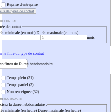
Reprise d'entreprise
plus
de types de contrat
 DE CONTRAT
ée de contrat
ée minimale (en mois)
Durée maximale (en mois)
mois
er
le filtre du type de contrat
les filtres de
Durée hebdo
madaire
 hebdomadaire
Temps plein (21)
Temps partiel (2)
Non renseignée (32)
 HEBDOMADAIRE
cisez la durée hebdomadaire :
ée minimale (en heure)
Durée maximale (en heure)