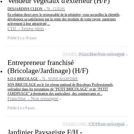
Vendeur végétaux d'extérieur (H/F)
DESJARDINS CLEON -
76 - CLÉON
En relation direct avec le responsable de la pépinière, vous accueillez la clientèle,
développez sa satisfaction par la vente des produits de votre rayon, participez
activement à leur attractivité,...
CDI - Temps plein
Publié il y a 10 jours
Ajouter cette offre à ma sélection
Franchise
Non renseigné
Entrepreneur franchisé
(Bricolage/Jardinage) (H/F)
S.O.S BRICOLAGE -
76 - SEINE-MARITIME
SOS BRICOLAGE est le 1er réseau national de Bricoleurs Professionnels,
spécialisé dans les prestations de "PETIT BRICOLAGE" et de "PETIT
JARDINAGE" à destination des particuliers, des commerçants et...
Franchise - Non renseigné
Publié il y a 9 jours
Ajouter cette offre à ma sélection
CDI
Non renseigné
Jardinier Paysagiste F/H -