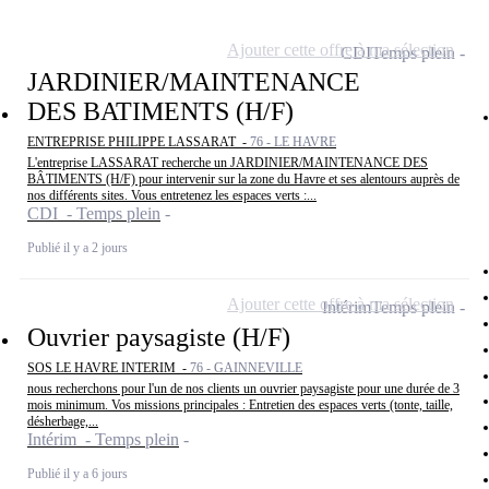
Ajouter cette offre à ma sélection
CDI
Temps plein
JARDINIER/MAINTENANCE
DES BATIMENTS (H/F)
ENTREPRISE PHILIPPE LASSARAT -
76 - LE HAVRE
L'entreprise LASSARAT recherche un JARDINIER/MAINTENANCE DES
BÂTIMENTS (H/F) pour intervenir sur la zone du Havre et ses alentours auprès de
nos différents sites. Vous entretenez les espaces verts :...
CDI - Temps plein
Publié il y a 2 jours
Ajouter cette offre à ma sélection
Intérim
Temps plein
Ouvrier paysagiste (H/F)
SOS LE HAVRE INTERIM -
76 - GAINNEVILLE
nous recherchons pour l'un de nos clients un ouvrier paysagiste pour une durée de 3
mois minimum. Vos missions principales : Entretien des espaces verts (tonte, taille,
désherbage,...
Intérim - Temps plein
Publié il y a 6 jours