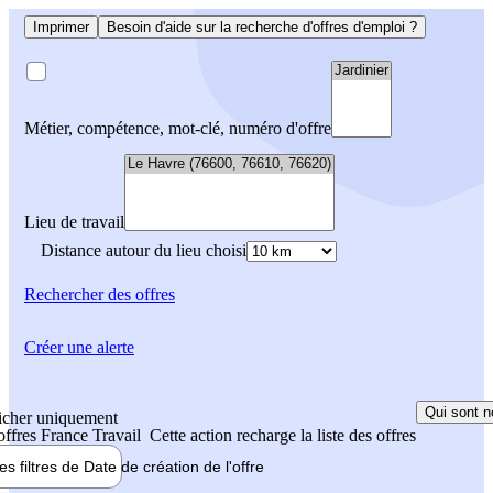
Imprimer
Besoin d'aide sur la recherche d'offres d'emploi ?
Métier, compétence, mot-clé, numéro d'offre
Lieu de travail
Distance autour du lieu choisi
Rechercher
des offres
Créer une alerte
Qui sont n
icher uniquement
 offres France Travail
Cette action recharge la liste des offres
les filtres de
Date de création
de l'offre