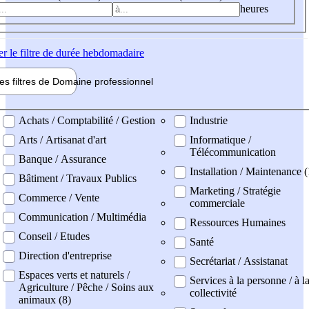
heures
er
le filtre de durée hebdomadaire
les filtres de
Domaine pro
fessionnel
ne professionel
Achats / Comptabilité / Gestion
Industrie
Arts / Artisanat d'art
Informatique /
Télécommunication
Banque / Assurance
Installation / Maintenance (
Bâtiment / Travaux Publics
Marketing / Stratégie
Commerce / Vente
commerciale
Communication / Multimédia
Ressources Humaines
Conseil / Etudes
Santé
Direction d'entreprise
Secrétariat / Assistanat
Espaces verts et naturels /
Services à la personne / à l
Agriculture / Pêche / Soins aux
collectivité
animaux (8)