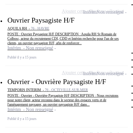
Ajouter cette offre à ma sélection
Intérim
Non renseigné
Ouvrier Paysagiste H/F
AQUILA RH -
76 - HAVRE
POSTE : Ouvrier Paysagiste H/F DESCRIPTION : Aquila RH St Romain de
Colbosc, acteur du recrutement CDI, CDD et Intérim recherche pour l'un de ses
clients, un ouvrier paysagiste H/F, afin de renforcer...
Intérim - Non renseigné
Publié il y a 15 jours
Ajouter cette offre à ma sélection
Intérim
Non renseigné
Ouvrier - Ouvrière Paysagiste H/F
TEMPORIS INTERIM -
76 - OCTEVILLE-SUR-MER
POSTE : Ouvrier - Ouvrière Paysagiste H/F DESCRIPTION : Nous recrutons
pour notre client, acteur reconnu dans le secteur des espaces verts et de
l'aménagement paysager, un ouvrier paysagiste H/F dans...
Intérim - Non renseigné
Publié il y a 15 jours