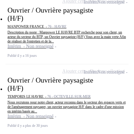
Ajouter cette offre à ma sélection
Intérim
Non renseigné
Ouvrier / Ouvrière paysagiste
(H/F)
MANPOWER FRANCE -
76 - HAVRE
Description du poste : Manpower LE HAVRE BTP recherche pour son client, un
acteur du secteur du BTP, un Ouvrier paysagiste (H/F) Vous avez la main verte Afin
de réaliser de l'entretien et de la...
Intérim - Non renseigné
Publié il y a 16 jours
Ajouter cette offre à ma sélection
Intérim
Non renseigné
Ouvrier / Ouvrière paysagiste
(H/F)
TEMPORIS LE HAVRE -
76 - OCTEVILLE-SUR-MER
Nous recrutons pour notre client, acteur reconnu dans le secteur des espaces verts et
de l'aménagement paysager, un ouvrier paysagiste H/F dans le cadre d'une mission
en intérim basée au...
Intérim - Non renseigné
Publié il y a plus de 30 jours