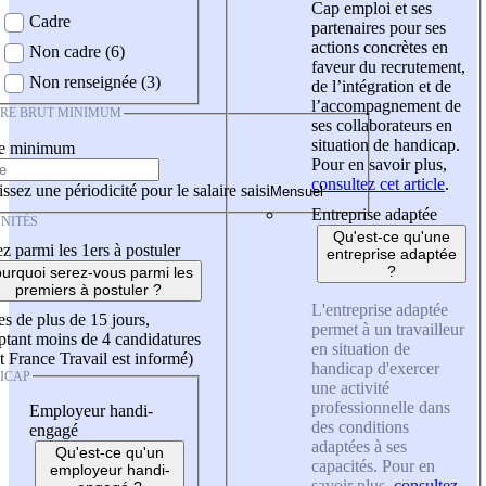
Cap emploi et ses
Cadre
partenaires pour ses
actions concrètes en
Non cadre (6)
faveur du recrutement,
Non renseignée (3)
de l’intégration et de
l’accompagnement de
IRE BRUT MINIMUM
ses collaborateurs en
situation de handicap.
re minimum
Pour en savoir plus,
consultez cet article
.
ssez une périodicité pour le salaire saisi
Entreprise adaptée
NITÉS
Qu'est-ce qu'une
z parmi les 1ers à postuler
entreprise adaptée
?
urquoi serez-vous parmi les
premiers à postuler ?
L'entreprise adaptée
es de plus de 15 jours,
permet à un travailleur
tant moins de 4 candidatures
en situation de
t France Travail est informé)
handicap d'exercer
ICAP
une activité
professionnelle dans
Employeur handi-
des conditions
engagé
adaptées à ses
Qu'est-ce qu'un
capacités. Pour en
employeur handi-
savoir plus,
consultez