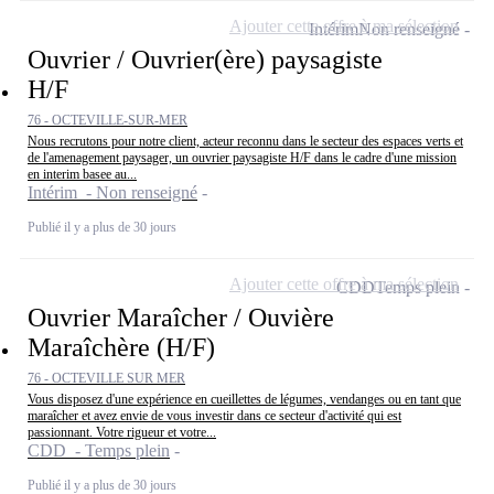
Ajouter cette offre à ma sélection
Intérim
Non renseigné
Ouvrier / Ouvrier(ère) paysagiste
H/F
76 - OCTEVILLE-SUR-MER
Nous recrutons pour notre client, acteur reconnu dans le secteur des espaces verts et
de l'amenagement paysager, un ouvrier paysagiste H/F dans le cadre d'une mission
en interim basee au...
Intérim - Non renseigné
Publié il y a plus de 30 jours
Ajouter cette offre à ma sélection
CDD
Temps plein
Ouvrier Maraîcher / Ouvière
Maraîchère (H/F)
76 - OCTEVILLE SUR MER
Vous disposez d'une expérience en cueillettes de légumes, vendanges ou en tant que
maraîcher et avez envie de vous investir dans ce secteur d'activité qui est
passionnant. Votre rigueur et votre...
CDD - Temps plein
Publié il y a plus de 30 jours