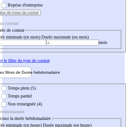
Reprise d'entreprise
plus
de types de contrat
 DE CONTRAT
ée de contrat
ée minimale (en mois)
Durée maximale (en mois)
mois
er
le filtre du type de contrat
les filtres de
Durée hebdo
madaire
 hebdomadaire
Temps plein (5)
Temps partiel
Non renseignée (4)
 HEBDOMADAIRE
cisez la durée hebdomadaire :
ée minimale (en heure)
Durée maximale (en heure)