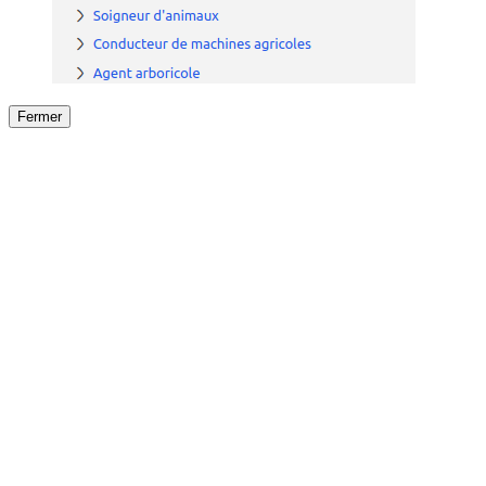
Fermer
Fermer
le détail de l'offre
/
Offre
sur
Offre précéden