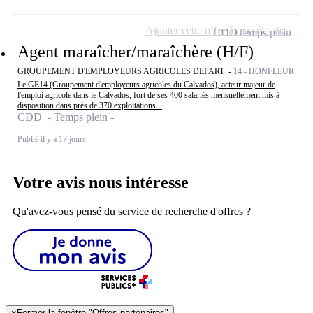
Ajouter cette offre à ma sélection
CDD
Temps plein
Agent maraîcher/maraîchère (H/F)
GROUPEMENT D'EMPLOYEURS AGRICOLES DEPART -
14 - HONFLEUR
Le GE14 (Groupement d'employeurs agricoles du Calvados), acteur majeur de
l'emploi agricole dans le Calvados, fort de ses 400 salariés mensuellement mis à
disposition dans près de 370 exploitations...
CDD - Temps plein
Publié il y a 17 jours
Votre avis nous intéresse
Qu'avez-vous pensé du service de recherche d'offres ?
×
Fermer la fenêtre "Offres partenaires"