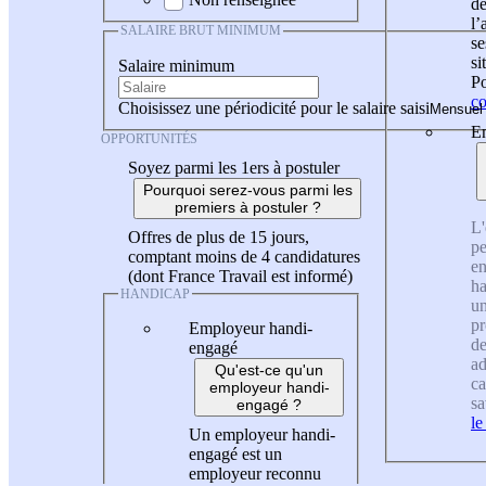
de
l
SALAIRE BRUT MINIMUM
se
si
Salaire minimum
Po
co
Choisissez une périodicité pour le salaire saisi
En
OPPORTUNITÉS
Soyez parmi les 1ers à postuler
Pourquoi serez-vous parmi les
premiers à postuler ?
L'
Offres de plus de 15 jours,
pe
comptant moins de 4 candidatures
en
(dont France Travail est informé)
ha
HANDICAP
un
pr
Employeur handi-
de
engagé
ad
Qu'est-ce qu'un
ca
employeur handi-
sa
engagé ?
le
Un employeur handi-
engagé est un
employeur reconnu