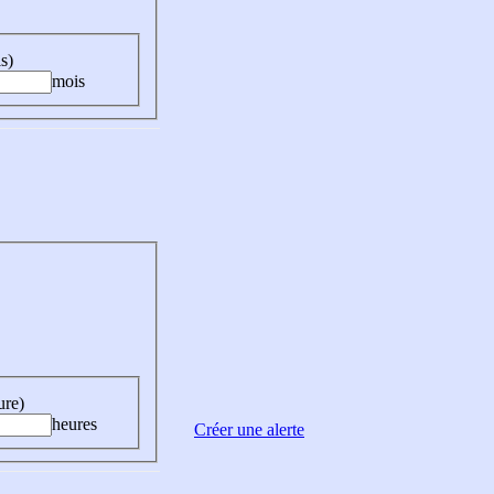
s)
mois
ure)
heures
Créer une alerte