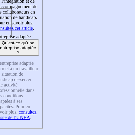
 l’intégration et de
’accompagnement de
s collaborateurs en
tuation de handicap.
ur en savoir plus,
nsultez cet article
.
treprise adaptée
Qu'est-ce qu'une
entreprise adaptée
?
entreprise adaptée
rmet à un travailleur
 situation de
ndicap d'exercer
e activité
ofessionnelle dans
s conditions
aptées à ses
pacités. Pour en
voir plus,
consultez
 site de l’UNEA
.