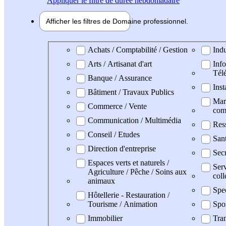
Appliquer
le filtre de durée hebdomadaire
Afficher les filtres de
Domaine pro
fessionnel
Domaine professionel
Achats / Comptabilité / Gestion
Indu
Arts / Artisanat d'art
Info
Tél
Banque / Assurance
Inst
Bâtiment / Travaux Publics
Mark
Commerce / Vente
com
Communication / Multimédia
Res
Conseil / Etudes
San
Direction d'entreprise
Secr
Espaces verts et naturels /
Serv
Agriculture / Pêche / Soins aux
coll
animaux
Spe
Hôtellerie - Restauration /
Tourisme / Animation
Spo
Immobilier
Tran