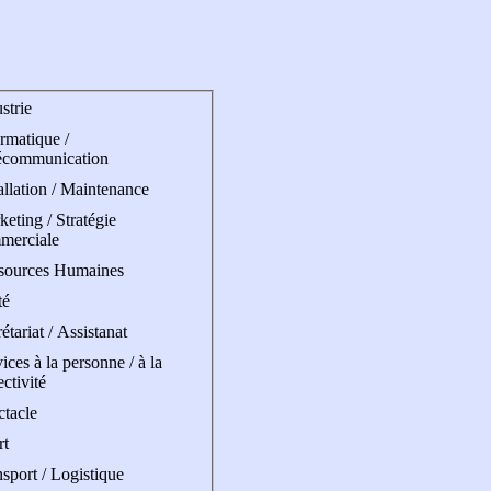
strie
rmatique /
écommunication
allation / Maintenance
eting / Stratégie
merciale
sources Humaines
té
étariat / Assistanat
ices à la personne / à la
ectivité
ctacle
rt
sport / Logistique