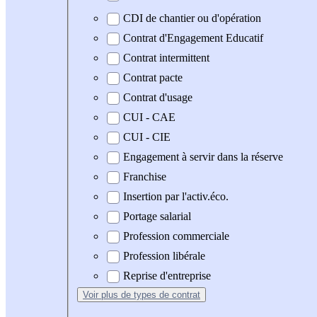
CDI de chantier ou d'opération
Contrat d'Engagement Educatif
Contrat intermittent
Contrat pacte
Contrat d'usage
CUI - CAE
CUI - CIE
Engagement à servir dans la réserve
Franchise
Insertion par l'activ.éco.
Portage salarial
Profession commerciale
Profession libérale
Reprise d'entreprise
Voir plus
de types de contrat