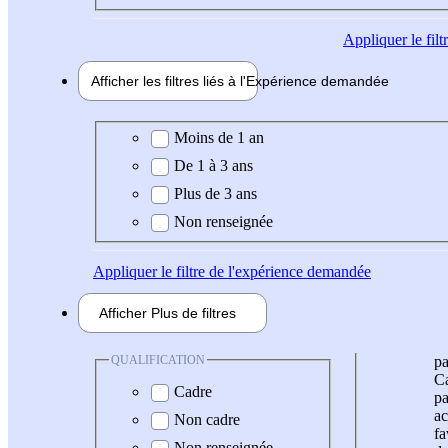
Appliquer
le fil
Afficher les filtres liés à l'
Expérience
demandée
Expérience demandée
Moins de 1 an
De 1 à 3 ans
Plus de 3 ans
Non renseignée
Appliquer
le filtre de l'expérience demandée
Afficher
Plus de
filtres
QUALIFICATION
pa
Ca
Cadre
pa
ac
Non cadre
fa
Non renseignée