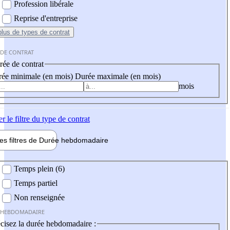
Profession libérale
Reprise d'entreprise
plus
de types de contrat
 DE CONTRAT
ée de contrat
ée minimale (en mois)
Durée maximale (en mois)
mois
er
le filtre du type de contrat
les filtres de
Durée hebdo
madaire
 hebdomadaire
Temps plein (6)
Temps partiel
Non renseignée
 HEBDOMADAIRE
cisez la durée hebdomadaire :