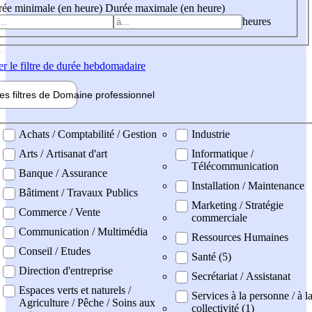
ée minimale (en heure)
Durée maximale (en heure)
heures
er
le filtre de durée hebdomadaire
les filtres de
Domaine pro
fessionnel
ne professionel
Achats / Comptabilité / Gestion
Industrie
Arts / Artisanat d'art
Informatique /
Télécommunication
Banque / Assurance
Installation / Maintenance
Bâtiment / Travaux Publics
Marketing / Stratégie
Commerce / Vente
commerciale
Communication / Multimédia
Ressources Humaines
Conseil / Etudes
Santé (5)
Direction d'entreprise
Secrétariat / Assistanat
Espaces verts et naturels /
Services à la personne / à l
Agriculture / Pêche / Soins aux
collectivité (1)