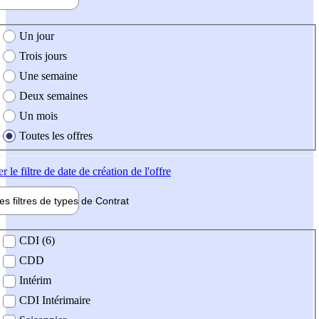
e création de l'offre
Un jour
Trois jours
Une semaine
Deux semaines
Un mois
Toutes les offres
er
le filtre de date de création de l'offre
les filtres de types de
Contrat
de contrat
CDI (6)
CDD
Intérim
CDI Intérimaire