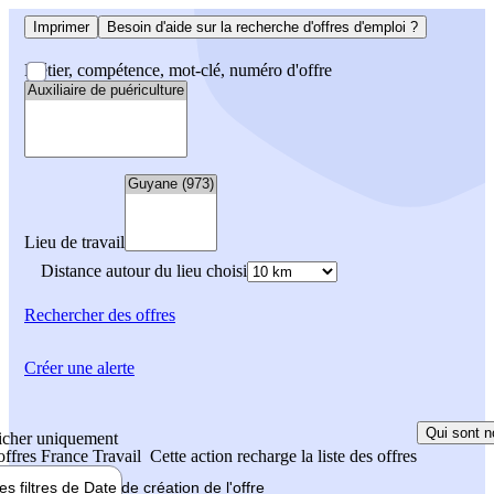
Imprimer
Besoin d'aide sur la recherche d'offres d'emploi ?
Métier, compétence, mot-clé, numéro d'offre
Lieu de travail
Distance autour du lieu choisi
Rechercher
des offres
Créer une alerte
Qui sont n
icher uniquement
 offres France Travail
Cette action recharge la liste des offres
les filtres de
Date de création
de l'offre