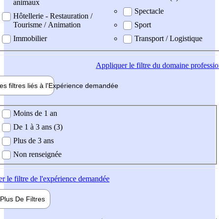
animaux
Spectacle
Hôtellerie - Restauration /
Tourisme / Animation
Sport
Immobilier
Transport / Logistique
Appliquer
le filtre du domaine professi
es filtres liés à l'
Expérience
demandée
ience demandée
Moins de 1 an
De 1 à 3 ans (3)
Plus de 3 ans
Non renseignée
er
le filtre de l'expérience demandée
Plus De
Filtres