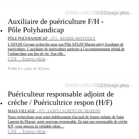
Ajouter cette offre à ma sélection
CDI
Temps plein
Auxiliaire de puériculture F/H -
Pôle Polyhandicap
PÔLE POLYHANDICAP -
973 - REMIRE-MONTJOLY
L'APAJH Guyane recherche pour son Pôle APAJH Maroni un(e) Auxiliaire de
puériculture. L’auxiliaire de puériculture participe à l’accompagnement global de
l’enfant dans son lieu de vie. Son rôle...
CDI - Temps plein
Publié il y a plus de 30 jours
Ajouter cette offre à ma sélection
CDI
Temps plein
Puériculteur responsable adjoint de
crèche / Puéricultrice respon (H/F)
MAIA VILLAGE -
973 - SAINT-LAURENT-DU-MARONI
Nous recherchons pour notre établissement d'accueil de Jeunes enfants de Saint
Laurent du Maroni, notre nouveau responsable. En tant que responsable de crèche
H/F, vous agissez en véritable pilote....
CDI - Temps plein