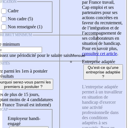
IFICATION
par France travail,
Cap emploi et ses
Cadre
partenaires pour ses
actions concrètes en
Non cadre (5)
faveur du recrutement,
Non renseignée (1)
de l’intégration et de
l’accompagnement de
IRE BRUT MINIMUM
ses collaborateurs en
situation de handicap.
re minimum
Pour en savoir plus,
consultez cet article
.
ssez une périodicité pour le salaire saisi
Entreprise adaptée
NITÉS
Qu'est-ce qu'une
z parmi les 1ers à postuler
entreprise adaptée
résultats
?
urquoi serez-vous parmi les
L'entreprise adaptée
premiers à postuler ?
permet à un travailleur
es de plus de 15 jours,
en situation de
tant moins de 4 candidatures
handicap d'exercer
t France Travail est informé)
une activité
ICAP
professionnelle dans
des conditions
Employeur handi-
adaptées à ses
engagé
capacités. Pour en