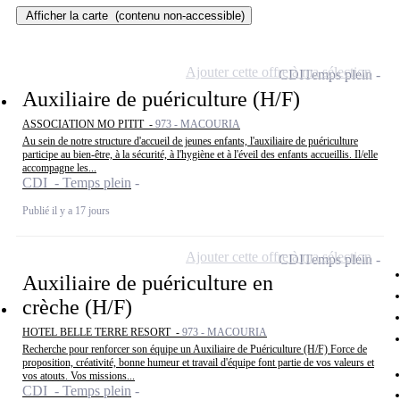
Afficher la carte
(contenu non-accessible)
Ajouter cette offre à ma sélection
CDI
Temps plein
Auxiliaire de puériculture (H/F)
ASSOCIATION MO PITIT -
973 - MACOURIA
Au sein de notre structure d'accueil de jeunes enfants, l'auxiliaire de puériculture
participe au bien-être, à la sécurité, à l'hygiène et à l'éveil des enfants accueillis. Il/elle
accompagne les...
CDI - Temps plein
Publié il y a 17 jours
Ajouter cette offre à ma sélection
CDI
Temps plein
Auxiliaire de puériculture en
crèche (H/F)
HOTEL BELLE TERRE RESORT -
973 - MACOURIA
Recherche pour renforcer son équipe un Auxiliaire de Puériculture (H/F) Force de
proposition, créativité, bonne humeur et travail d'équipe font partie de vos valeurs et
vos atouts. Vos missions...
CDI - Temps plein