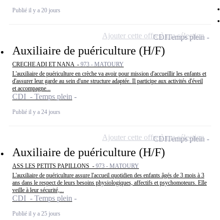
Publié il y a 20 jours
Ajouter cette offre à ma sélection
CDI
Temps plein
Auxiliaire de puériculture (H/F)
CRECHE ADI ET NANA -
973 - MATOURY
L'auxiliaire de puériculture en crèche va avoir pour mission d'accueillir les enfants et
d'assurer leur garde au sein d'une structure adaptée. Il participe aux activités d'éveil
et accompagne...
CDI - Temps plein
Publié il y a 24 jours
Ajouter cette offre à ma sélection
CDI
Temps plein
Auxiliaire de puériculture (H/F)
ASS LES PETITS PAPILLONS -
973 - MATOURY
L'auxiliaire de puériculture assure l'accueil quotidien des enfants âgés de 3 mois à 3
ans dans le respect de leurs besoins physiologiques, affectifs et psychomoteurs. Elle
veille à leur sécurité,...
CDI - Temps plein
Publié il y a 25 jours