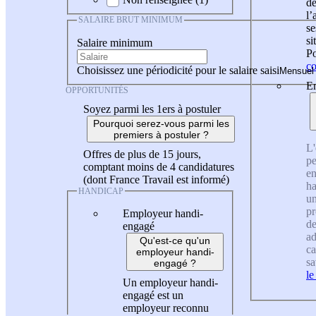
de
l
SALAIRE BRUT MINIMUM
se
si
Salaire minimum
Po
co
Choisissez une périodicité pour le salaire saisi
En
OPPORTUNITÉS
Soyez parmi les 1ers à postuler
Pourquoi serez-vous parmi les
premiers à postuler ?
L'
Offres de plus de 15 jours,
pe
comptant moins de 4 candidatures
en
(dont France Travail est informé)
ha
HANDICAP
un
pr
Employeur handi-
de
engagé
ad
Qu'est-ce qu'un
ca
employeur handi-
sa
engagé ?
le
Un employeur handi-
engagé est un
employeur reconnu