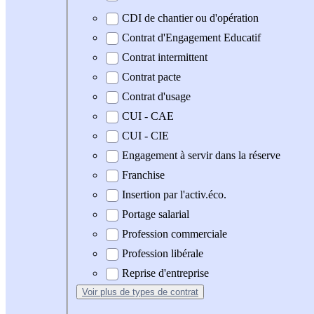
CDI de chantier ou d'opération
Contrat d'Engagement Educatif
Contrat intermittent
Contrat pacte
Contrat d'usage
CUI - CAE
CUI - CIE
Engagement à servir dans la réserve
Franchise
Insertion par l'activ.éco.
Portage salarial
Profession commerciale
Profession libérale
Reprise d'entreprise
Voir plus
de types de contrat