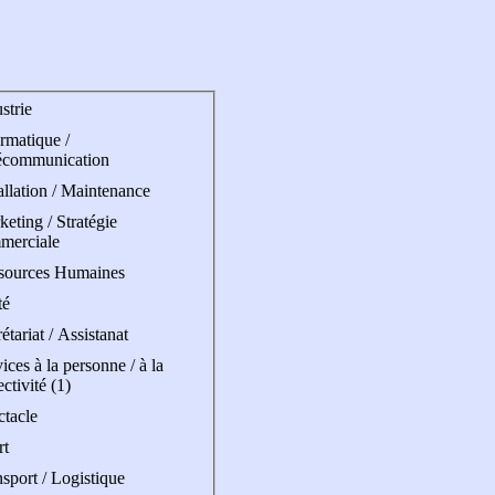
strie
rmatique /
écommunication
allation / Maintenance
eting / Stratégie
merciale
sources Humaines
té
étariat / Assistanat
ices à la personne / à la
ectivité (1)
ctacle
rt
sport / Logistique