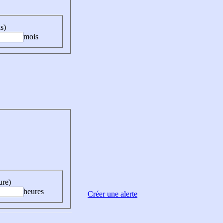
s)
mois
ure)
heures
Créer une alerte