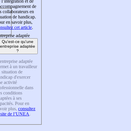
 l’intégration et de
’accompagnement de
s collaborateurs en
tuation de handicap.
ur en savoir plus,
nsultez cet article
.
treprise adaptée
Qu'est-ce qu'une
entreprise adaptée
?
entreprise adaptée
rmet à un travailleur
 situation de
ndicap d'exercer
e activité
ofessionnelle dans
s conditions
aptées à ses
pacités. Pour en
voir plus,
consultez
 site de l’UNEA
.