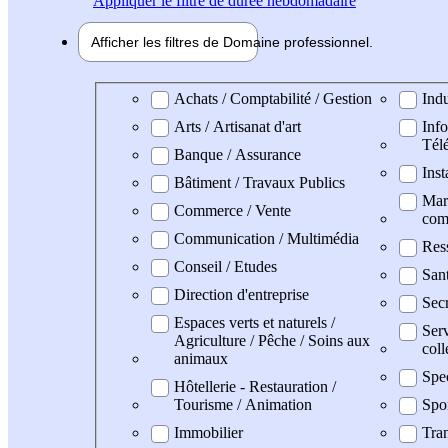
Appliquer
le filtre de durée hebdomadaire
Afficher les filtres de
Domaine pro
fessionnel
Domaine professionel
Achats / Comptabilité / Gestion
Indu
Arts / Artisanat d'art
Info
Tél
Banque / Assurance
Inst
Bâtiment / Travaux Publics
Mark
Commerce / Vente
com
Communication / Multimédia
Res
Conseil / Etudes
San
Direction d'entreprise
Secr
Espaces verts et naturels /
Serv
Agriculture / Pêche / Soins aux
coll
animaux
Spe
Hôtellerie - Restauration /
Tourisme / Animation
Spo
Immobilier
Tran