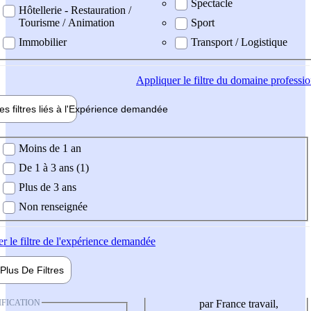
Spectacle
Hôtellerie - Restauration /
Tourisme / Animation
Sport
Immobilier
Transport / Logistique
Appliquer
le filtre du domaine professi
es filtres liés à l'
Expérience
demandée
ience demandée
Moins de 1 an
De 1 à 3 ans (1)
Plus de 3 ans
Non renseignée
er
le filtre de l'expérience demandée
Plus De
Filtres
IFICATION
par France travail,