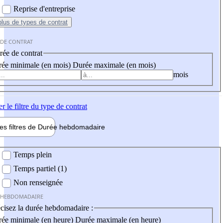
Reprise d'entreprise
plus
de types de contrat
 DE CONTRAT
ée de contrat
ée minimale (en mois)
Durée maximale (en mois)
mois
er
le filtre du type de contrat
les filtres de
Durée hebdo
madaire
 hebdomadaire
Temps plein
Temps partiel (1)
Non renseignée
 HEBDOMADAIRE
cisez la durée hebdomadaire :
ée minimale (en heure)
Durée maximale (en heure)