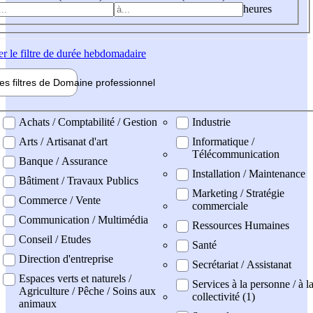
heures
er
le filtre de durée hebdomadaire
les filtres de
Domaine pro
fessionnel
ne professionel
Achats / Comptabilité / Gestion
Industrie
Arts / Artisanat d'art
Informatique /
Télécommunication
Banque / Assurance
Installation / Maintenance
Bâtiment / Travaux Publics
Marketing / Stratégie
Commerce / Vente
commerciale
Communication / Multimédia
Ressources Humaines
Conseil / Etudes
Santé
Direction d'entreprise
Secrétariat / Assistanat
Espaces verts et naturels /
Services à la personne / à l
Agriculture / Pêche / Soins aux
collectivité (1)
animaux