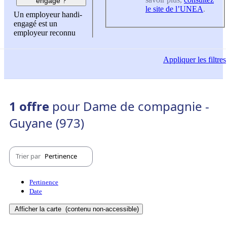
engagé ?
le site de l’UNEA
.
Un employeur handi-
engagé est un
employeur reconnu
Appliquer
les filtres
1 offre
pour Dame de compagnie -
Guyane (973)
Trier par
Pertinence
Pertinence
Date
Afficher la carte
(contenu non-accessible)