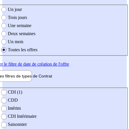
e création de l'offre
Un jour
Trois jours
Une semaine
Deux semaines
Un mois
Toutes les offres
er
le filtre de date de création de l'offre
les filtres de types de
Contrat
de contrat
CDI (1)
CDD
Intérim
CDI Intérimaire
Saisonnier