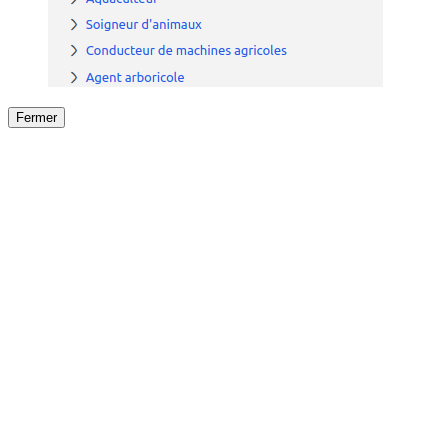
Fermer
Fermer
le détail de l'offre
/
Offre
sur
Offre précéden