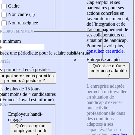
Cap emploi et ses
Cadre
partenaires pour ses
actions concrètes en
Non cadre (1)
faveur du recrutement,
Non renseignée
de l’intégration et de
l’accompagnement de
IRE BRUT MINIMUM
ses collaborateurs en
situation de handicap.
re minimum
Pour en savoir plus,
consultez cet article
.
ssez une périodicité pour le salaire saisi
Entreprise adaptée
NITÉS
Qu'est-ce qu'une
z parmi les 1ers à postuler
entreprise adaptée
?
urquoi serez-vous parmi les
premiers à postuler ?
L'entreprise adaptée
es de plus de 15 jours,
permet à un travailleur
tant moins de 4 candidatures
en situation de
t France Travail est informé)
handicap d'exercer
ICAP
une activité
professionnelle dans
Employeur handi-
des conditions
engagé
adaptées à ses
Qu'est-ce qu'un
capacités. Pour en
employeur handi-
savoir plus,
consultez