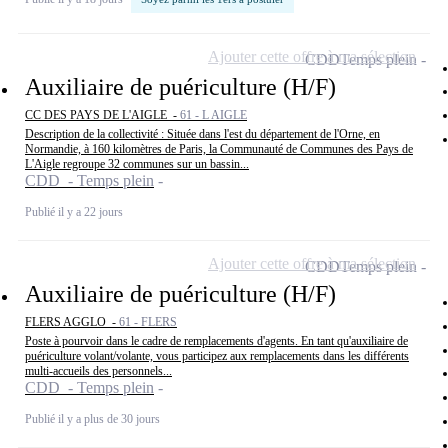
Ajouter cette offre à ma sélection
CDD
Temps plein
Auxiliaire de puériculture (H/F)
CC DES PAYS DE L'AIGLE -
61 - L AIGLE
Description de la collectivité : Située dans l'est du département de l'Orne, en
Normandie, à 160 kilomètres de Paris, la Communauté de Communes des Pays de
L'Aigle regroupe 32 communes sur un bassin...
CDD - Temps plein
Publié il y a 22 jours
Ajouter cette offre à ma sélection
CDD
Temps plein
Auxiliaire de puériculture (H/F)
FLERS AGGLO -
61 - FLERS
Poste à pourvoir dans le cadre de remplacements d'agents. En tant qu'auxiliaire de
puériculture volant/volante, vous participez aux remplacements dans les différents
multi-accueils des personnels...
CDD - Temps plein
Publié il y a plus de 30 jours