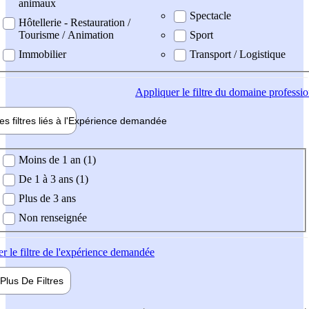
animaux
Spectacle
Hôtellerie - Restauration /
Tourisme / Animation
Sport
Immobilier
Transport / Logistique
Appliquer
le filtre du domaine professi
es filtres liés à l'
Expérience
demandée
ience demandée
Moins de 1 an (1)
De 1 à 3 ans (1)
Plus de 3 ans
Non renseignée
er
le filtre de l'expérience demandée
Plus De
Filtres