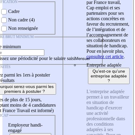
IFICATION
par France travail,
Cap emploi et ses
Cadre
partenaires pour ses
actions concrètes en
Non cadre (4)
faveur du recrutement,
Non renseignée
de l’intégration et de
l’accompagnement de
IRE BRUT MINIMUM
ses collaborateurs en
situation de handicap.
re minimum
Pour en savoir plus,
consultez cet article
.
ssez une périodicité pour le salaire saisi
Entreprise adaptée
NITÉS
Qu'est-ce qu'une
z parmi les 1ers à postuler
entreprise adaptée
résultats
?
urquoi serez-vous parmi les
L'entreprise adaptée
premiers à postuler ?
permet à un travailleur
es de plus de 15 jours,
en situation de
tant moins de 4 candidatures
handicap d'exercer
t France Travail est informé)
une activité
ICAP
professionnelle dans
des conditions
Employeur handi-
adaptées à ses
engagé
capacités. Pour en