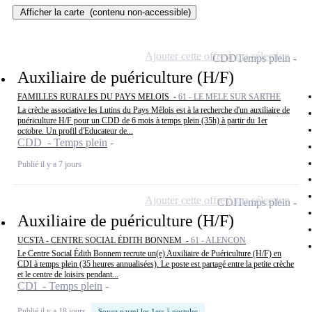
Afficher la carte
(contenu non-accessible)
Ajouter cette offre à ma sélection
CDD
Temps plein
Auxiliaire de puériculture (H/F)
FAMILLES RURALES DU PAYS MELOIS -
61 - LE MELE SUR SARTHE
La crèche associative les Lutins du Pays Mêlois est à la recherche d'un auxiliaire de
puériculture H/F pour un CDD de 6 mois à temps plein (35h) à partir du 1er
octobre. Un profil d'Educateur de...
CDD - Temps plein
Publié il y a 7 jours
Ajouter cette offre à ma sélection
CDI
Temps plein
Auxiliaire de puériculture (H/F)
UCSTA - CENTRE SOCIAL ÉDITH BONNEM -
61 - ALENCON
Le Centre Social Édith Bonnem recrute un(e) Auxiliaire de Puériculture (H/F) en
CDI à temps plein (35 heures annualisées). Le poste est partagé entre la petite crèche
et le centre de loisirs pendant...
CDI - Temps plein
Publié il y a 18 jours
Soyez parmi les 1ers à postuler