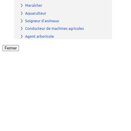
Fermer
Fermer
le détail de l'offre
/
Offre
sur
Offre précéden