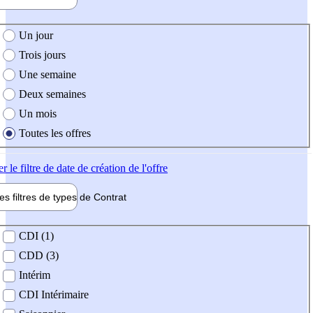
e création de l'offre
Un jour
Trois jours
Une semaine
Deux semaines
Un mois
Toutes les offres
er
le filtre de date de création de l'offre
les filtres de types de
Contrat
de contrat
CDI (1)
CDD (3)
Intérim
CDI Intérimaire