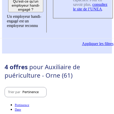
Qu'est-ce qu'un
savoir plus,
consultez
employeur handi-
le site de l’UNEA
.
engagé ?
Un employeur handi-
engagé est un
employeur reconnu
Appliquer
les filtres
4 offres
pour Auxiliaire de
puériculture - Orne (61)
Trier par
Pertinence
Pertinence
Date