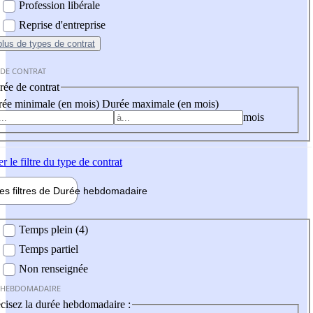
Profession libérale
Reprise d'entreprise
plus
de types de contrat
 DE CONTRAT
ée de contrat
ée minimale (en mois)
Durée maximale (en mois)
mois
er
le filtre du type de contrat
les filtres de
Durée hebdo
madaire
 hebdomadaire
Temps plein (4)
Temps partiel
Non renseignée
 HEBDOMADAIRE
cisez la durée hebdomadaire :