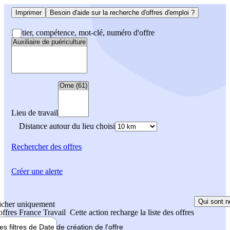
Imprimer
Besoin d'aide sur la recherche d'offres d'emploi ?
Métier, compétence, mot-clé, numéro d'offre
Lieu de travail
Distance autour du lieu choisi
Rechercher
des offres
Créer une alerte
Qui sont n
icher uniquement
 offres France Travail
Cette action recharge la liste des offres
les filtres de
Date de création
de l'offre