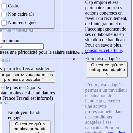
Cap emploi et ses
Cadre
partenaires pour ses
actions concrètes en
Non cadre (3)
faveur du recrutement,
Non renseignée
de l’intégration et de
l’accompagnement de
IRE BRUT MINIMUM
ses collaborateurs en
situation de handicap.
re minimum
Pour en savoir plus,
consultez cet article
.
ssez une périodicité pour le salaire saisi
Entreprise adaptée
NITÉS
Qu'est-ce qu'une
z parmi les 1ers à postuler
entreprise adaptée
?
urquoi serez-vous parmi les
premiers à postuler ?
L'entreprise adaptée
es de plus de 15 jours,
permet à un travailleur
tant moins de 4 candidatures
en situation de
t France Travail est informé)
handicap d'exercer
ICAP
une activité
professionnelle dans
Employeur handi-
des conditions
engagé
adaptées à ses
Qu'est-ce qu'un
capacités. Pour en
employeur handi-
savoir plus,
consultez