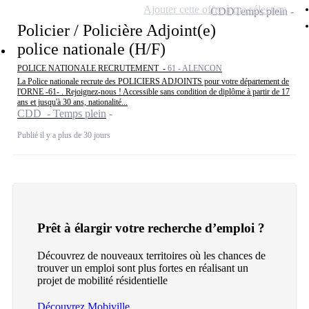
Ajouter cette offre à ma sélection
CDD
Temps plein
Policier / Policière Adjoint(e)
police nationale (H/F)
POLICE NATIONALE RECRUTEMENT -
61 - ALENCON
La Police nationale recrute des POLICIERS ADJOINTS pour votre département de
l'ORNE -61- . Rejoignez-nous ! Accessible sans condition de diplôme à partir de 17
ans et jusqu'à 30 ans, nationalité...
CDD - Temps plein
Publié il y a plus de 30 jours
Prêt à élargir votre recherche d’emploi ?
Découvrez de nouveaux territoires où les chances de
trouver un emploi sont plus fortes en réalisant un
projet de mobilité résidentielle
Découvrez Mobiville