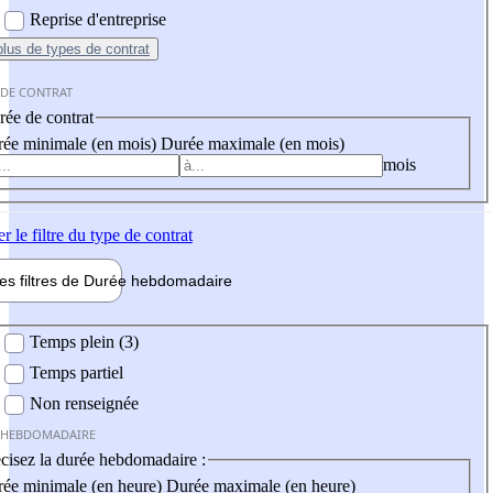
Reprise d'entreprise
plus
de types de contrat
 DE CONTRAT
ée de contrat
ée minimale (en mois)
Durée maximale (en mois)
mois
er
le filtre du type de contrat
les filtres de
Durée hebdo
madaire
 hebdomadaire
Temps plein (3)
Temps partiel
Non renseignée
 HEBDOMADAIRE
cisez la durée hebdomadaire :
ée minimale (en heure)
Durée maximale (en heure)