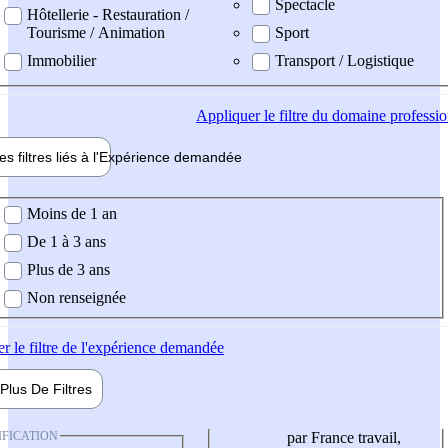
Spectacle
Hôtellerie - Restauration /
Tourisme / Animation
Sport
Immobilier
Transport / Logistique
Appliquer
le filtre du domaine professi
es filtres liés à l'
Expérience
demandée
ience demandée
Moins de 1 an
De 1 à 3 ans
Plus de 3 ans
Non renseignée
er
le filtre de l'expérience demandée
Plus De
Filtres
IFICATION
par France travail,