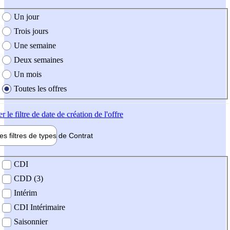
e création de l'offre
Un jour
Trois jours
Une semaine
Deux semaines
Un mois
Toutes les offres
er
le filtre de date de création de l'offre
les filtres de types de
Contrat
de contrat
CDI
CDD (3)
Intérim
CDI Intérimaire
Saisonnier