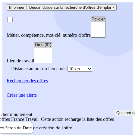
Imprimer
Besoin d'aide sur la recherche d'offres d'emploi ?
Métier, compétence, mot-clé, numéro d'offre
Lieu de travail
Distance autour du lieu choisi
Rechercher
des offres
Créer une alerte
Qui sont n
icher uniquement
 offres France Travail
Cette action recharge la liste des offres
les filtres de
Date de création
de l'offre