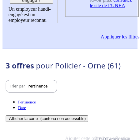
engagé ?
le site de l’UNEA
.
Un employeur handi-
engagé est un
employeur reconnu
Appliquer
les filtres
3 offres
pour Policier - Orne (61)
Trier par
Pertinence
Pertinence
Date
Afficher la carte
(contenu non-accessible)
Ajouter cette offre à ma sélection
CDD
Temps plein