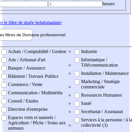
heures
er
le filtre de durée hebdomadaire
les filtres de
Domaine pro
fessionnel
ne professionel
Achats / Comptabilité / Gestion
Industrie
Arts / Artisanat d'art
Informatique /
Télécommunication
Banque / Assurance
Installation / Maintenance
Bâtiment / Travaux Publics
Marketing / Stratégie
Commerce / Vente
commerciale
Communication / Multimédia
Ressources Humaines
Conseil / Etudes
Santé
Direction d'entreprise
Secrétariat / Assistanat
Espaces verts et naturels /
Services à la personne / à l
Agriculture / Pêche / Soins aux
collectivité (3)
animaux